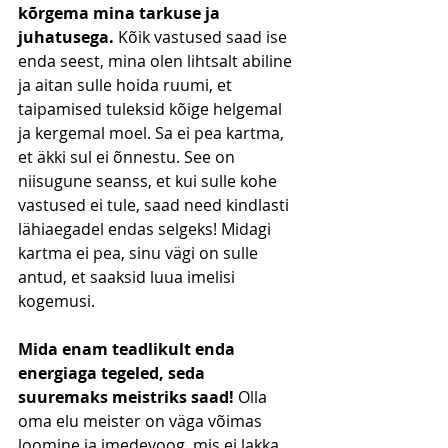
kõrgema mina tarkuse ja 
juhatusega. 
Kõik vastused saad ise 
enda seest, mina olen lihtsalt abiline 
ja aitan sulle hoida ruumi, et 
taipamised tuleksid kõige helgemal 
ja kergemal moel. Sa ei pea kartma, 
et äkki sul ei õnnestu. See on 
niisugune seanss, et kui sulle kohe 
vastused ei tule, saad need kindlasti 
lähiaegadel endas selgeks! Midagi 
kartma ei pea, sinu vägi on sulle 
antud, et saaksid luua imelisi 
kogemusi.
Mida enam teadlikult enda 
energiaga tegeled, seda 
suuremaks meistriks saad! 
Olla 
oma elu meister on väga võimas 
loomine ja imedevoog, mis ei lakka 