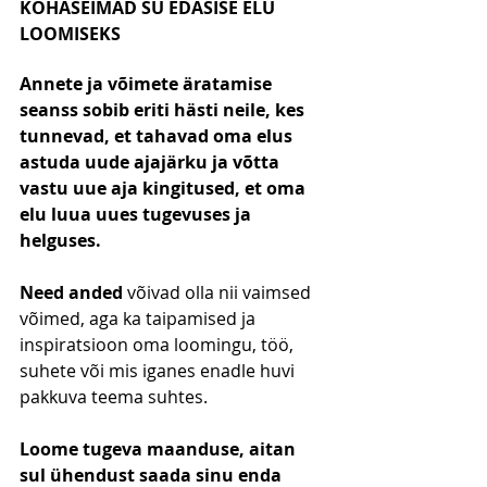
KOHASEIMAD SU EDASISE ELU 
LOOMISEKS
Annete ja võimete äratamise 
seanss sobib eriti hästi neile, kes 
tunnevad, et tahavad oma elus 
astuda uude ajajärku ja võtta 
vastu uue aja kingitused, et oma 
elu luua uues tugevuses ja 
helguses.
Need anded 
võivad olla nii vaimsed 
võimed, aga ka taipamised ja 
inspiratsioon oma loomingu, töö, 
suhete või mis iganes enadle huvi 
pakkuva teema suhtes.
Loome tugeva maanduse, aitan 
sul ühendust saada sinu enda 