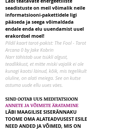
Läbi teatavate energeetiliste 
seadistuste on meil võimalik neile 
informatsiooni-pakettidele ligi 
pääseda ja seega võimaldada 
endale enda elu uuendamist uuel 
erakordsel moel!
Pildil kaart tarot-pakist: The Fool - Tarot 
Arcana 0 by Jake Kobrin
Narr tähistab uue tsükli algust, 
teadlikkust, et mitte miski vajalik ei ole 
kunagi kaotsi läinud, kõik, mis tegelikult 
oluline, on alati meiega. See on kutse 
astuma uude ellu uues väes.
SIND OOTAB UUS MEDITATSIOON
ANNETE JA VÕIMETE ÄRATAMINE
LÄBI MAAGILISE SISERÄNNAKU 
TOOME OMA ALATEADVUSEST ESILE 
NEED ANDED JA VÕIMED, MIS ON 