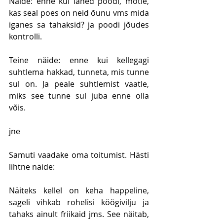
Näide: enne kui lähed poodi, mõtle, 
kas seal poes on neid õunu vms mida 
iganes sa tahaksid? ja poodi jõudes 
kontrolli.
Teine näide: enne kui kellegagi 
suhtlema hakkad, tunneta, mis tunne 
sul on. Ja peale suhtlemist vaatle, 
miks see tunne sul juba enne olla 
võis. 
jne
Samuti vaadake oma toitumist. Hästi 
lihtne näide:
Näiteks kellel on keha happeline, 
sageli vihkab rohelisi köögivilju ja 
tahaks ainult friikaid jms. See näitab, 