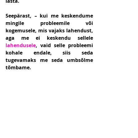
lasta.   
Seepärast, – kui me keskendume 
mingile probleemile või  
kogemusele, mis vajaks lahendust, 
aga me ei keskendu sellele 
lahendusele
, vaid selle probleemi 
kohale endale, siis seda 
tugevamaks me seda umbsõlme 
tõmbame.