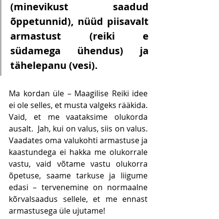
(minevikust saadud 
õppetunnid), nüüd piisavalt 
armastust (reiki e 
südamega ühendus) ja 
tähelepanu (vesi).
Ma kordan üle – Maagilise Reiki idee 
ei ole selles, et musta valgeks rääkida.  
Vaid, et me vaataksime olukorda 
ausalt.  Jah, kui on valus, siis on valus. 
Vaadates oma valukohti armastuse ja 
kaastundega ei hakka me olukorrale 
vastu, vaid võtame vastu olukorra 
õpetuse, saame tarkuse ja liigume 
edasi – tervenemine on normaalne 
kõrvalsaadus sellele, et me ennast 
armastusega üle ujutame!