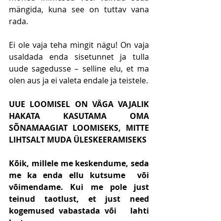
mängida, kuna see on tuttav vana 
rada.
Ei ole vaja teha mingit nägu! On vaja 
usaldada enda sisetunnet ja tulla 
uude sagedusse – selline elu, et ma 
olen aus ja ei valeta endale ja teistele.
UUE LOOMISEL ON VÄGA VAJALIK 
HAKATA KASUTAMA OMA 
SÕNAMAAGIAT LOOMISEKS, MITTE 
LIHTSALT MUDA ÜLESKEERAMISEKS
Kõik, millele me keskendume, seda 
me ka enda ellu kutsume  või 
võimendame. Kui me pole just  
teinud taotlust, et just need 
kogemused vabastada või   lahti  