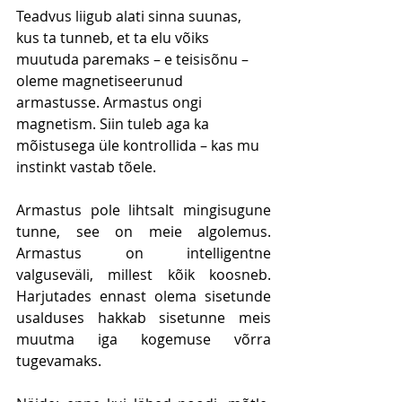
Teadvus liigub alati sinna suunas, 
kus ta tunneb, et ta elu võiks 
muutuda paremaks – e teisisõnu – 
oleme magnetiseerunud 
armastusse. Armastus ongi 
magnetism. Siin tuleb aga ka 
mõistusega üle kontrollida – kas mu 
instinkt vastab tõele.
Armastus pole lihtsalt mingisugune 
tunne, see on meie algolemus. 
Armastus on intelligentne 
valguseväli, millest kõik koosneb. 
Harjutades ennast olema sisetunde 
usalduses hakkab sisetunne meis 
muutma iga kogemuse võrra 
tugevamaks.