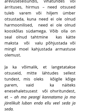
ärevuseseisundis, vihatundes või 
ärrituses, hirmus – need otsused 
tuleb varem või hiljem ümber 
otsustada, kuna need ei ole olnud  
harmoonilised,  need ei ole olnud 
kooskõlas südamega. Võib olla on 
seal olnud tahtmine  kas kätte 
maksta  või  valu põhjustada või  
mingil moel kahjustada armastuse 
olemust.
Ja ka võimalik, et langetatakse 
otsuseid, mitte lähtudes sellest 
tundest, mis oleks  kõigile kõige 
parem, vaid  ka näiteks 
enesehaletsusest  või ohvritundest, 
et –
 ah ma peangi kannatama ja ma 
järelikult luban enda ellu veel seda ja 
seda. 