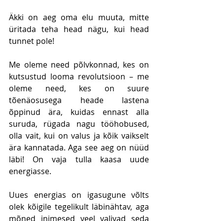
Äkki on aeg oma elu muuta, mitte 
üritada teha head nägu, kui head 
tunnet pole!
Me oleme need põlvkonnad, kes on 
kutsustud looma revolutsioon – me 
oleme need, kes on suure 
tõenäosusega heade lastena 
õppinud ära, kuidas ennast alla 
suruda, rügada nagu tööhobused, 
olla vait, kui on valus ja kõik vaikselt 
ära kannatada. Aga see aeg on nüüd 
läbi! On vaja tulla kaasa uude 
energiasse.
Uues energias on igasugune võlts 
olek kõigile tegelikult läbinähtav, aga 
mõned inimesed veel valivad seda 