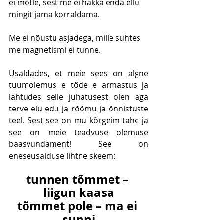
ei mõtle, sest me ei hakka enda ellu 
mingit jama korraldama. 
Me ei nõustu asjadega, mille suhtes 
me magnetismi ei tunne.
Usaldades, et meie sees on algne 
tuumolemus e tõde e armastus ja 
lähtudes selle juhatusest olen aga 
terve elu edu ja rõõmu ja õnnistuste 
teel. Sest see on mu kõrgeim tahe ja 
see on meie teadvuse olemuse 
baasvundament! See on 
eneseusalduse lihtne skeem:
tunnen tõmmet – 
liigun kaasa
tõmmet pole – ma ei 
sunni