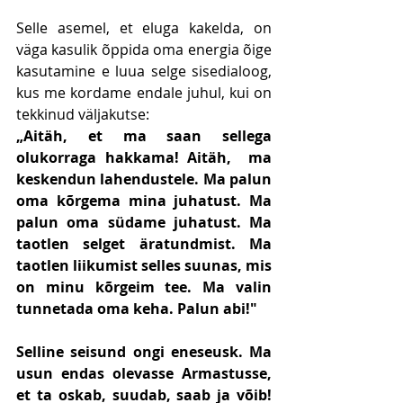
Selle asemel, et eluga kakelda, on 
väga kasulik õppida oma energia õige 
kasutamine e luua selge sisedialoog, 
kus me kordame endale juhul, kui on 
tekkinud väljakutse: 
„Aitäh, et ma saan sellega 
olukorraga hakkama! Aitäh,  ma 
keskendun lahendustele. Ma palun 
oma kõrgema mina juhatust. Ma 
palun oma südame juhatust. Ma 
taotlen selget äratundmist. Ma 
taotlen liikumist selles suunas, mis 
on minu kõrgeim tee. Ma valin 
tunnetada oma keha. Palun abi!"
Selline seisund ongi eneseusk. Ma 
usun endas olevasse Armastusse, 
et ta oskab, suudab, saab ja võib! 