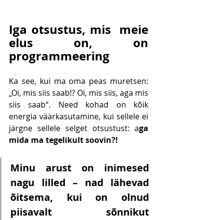
Iga otsustus, mis  meie  
elus on, on 
programmeering
Ka see, kui ma oma peas muretsen: 
„Oi, mis siis saab!? Oi, mis siis, aga mis 
siis saab“. Need kohad on kõik  
energia väärkasutamine, kui sellele ei 
järgne sellele selget otsustust: a
ga  
mida ma tegelikult soovin?!
Minu arust on inimesed 
nagu lilled – nad lähevad 
õitsema, kui on olnud 
piisavalt sõnnikut 