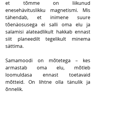
et tõmme on liikunud 
enesehävituslikku magnetismi. Mis 
tähendab, et inimene suure 
tõenäosusega ei salli oma elu ja 
salamisi alateadlikult hakkab ennast 
siit planeedilt tegelikult minema 
sättima.
Samamoodi on mõtetega – kes 
armastab oma elu, mõtleb 
loomuldasa ennast toetavaid 
mõtteid. On lihtne olla tänulik ja 
õnnelik.