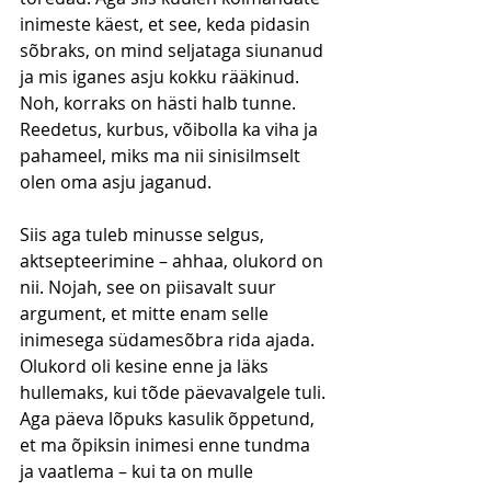
inimeste käest, et see, keda pidasin 
sõbraks, on mind seljataga siunanud 
ja mis iganes asju kokku rääkinud. 
Noh, korraks on hästi halb tunne. 
Reedetus, kurbus, võibolla ka viha ja 
pahameel, miks ma nii sinisilmselt 
olen oma asju jaganud.
Siis aga tuleb minusse selgus, 
aktsepteerimine – ahhaa, olukord on 
nii. Nojah, see on piisavalt suur 
argument, et mitte enam selle 
inimesega südamesõbra rida ajada. 
Olukord oli kesine enne ja läks 
hullemaks, kui tõde päevavalgele tuli. 
Aga päeva lõpuks kasulik õppetund, 
et ma õpiksin inimesi enne tundma 
ja vaatlema – kui ta on mulle 