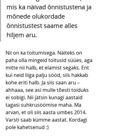
mis ka näivad õnnistustena ja 
mõnede olukordade 
õnnistustest saame alles 
hiljem aru.
Nii on ka toitumisega. Näiteks on 
paha olla mingeid toitusid süües, aga 
mitte nii halb, et elamist segaks. Ent 
kui neid liiga palju sööd, siis hakkab 
kohe eriti halb. Ja siis saan aru – 
ahhaaa, see asi mulle tõesti toiduks 
ei sobigi. Nii jätsin kunagi aastaid 
tagasi suhkrusöömise maha. Ma 
arvan, et oli siis aasta umbes 2014. 
Varsti saab kümme aastat. Kordagi 
pole kahetsenud :) 