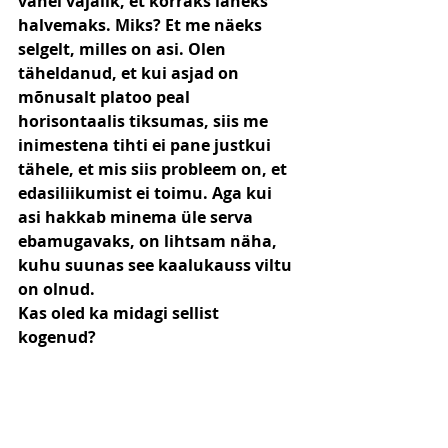
vahel vajalik, et korraks läheks 
halvemaks. Miks? Et me näeks 
selgelt, milles on asi. Olen 
täheldanud, et kui asjad on 
mõnusalt platoo peal 
horisontaalis tiksumas, siis me 
inimestena tihti ei pane justkui 
tähele, et mis siis probleem on, et 
edasiliikumist ei toimu. Aga kui 
asi hakkab minema üle serva 
ebamugavaks, on lihtsam näha, 
kuhu suunas see kaalukauss viltu 
on olnud.
Kas oled ka midagi sellist 
kogenud? 