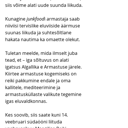
siis võime alati uude suunda liikuda.
Kunagine 
junkfood
i armastaja saab 
niiviisi tervislike eluviiside äärmuse 
suunas liikuda ja suhtesõltlane 
hakata nautima ka omaette olekut. 
Tuletan meelde, mida ilmselt juba 
tead, et – iga sõltuvus on alati 
igatsus Algallika e Armastuse järele. 
Kiirtee armastuse kogemiseks on 
reiki pakkumine endale ja oma 
kallitele, mediteerimine ja 
armastusküllaste valikute tegemine 
igas eluvaldkonnas.
Kes soovib, siis saate kuni 14. 
veebruari südaööni liituda 