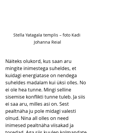
Stella Yatagala templis – foto Kadi 
Johanna Reial
Näiteks olukord, kus saan aru 
mingite inimestega suheldes, et 
kuidagi energiatase on nendega 
suheldes madalam kui üksi olles. No 
ei ole hea tunne. Mingi selline 
sisemise konflikti tunne tuleb. Ja siis 
ei saa aru, milles asi on. Sest 
pealtnäha ju pole midagi valesti 
olnud. Nina all olles on need 
inimesed pealtnäha viisakad ja 
toredad. Aga siis kuulen kolmandate 