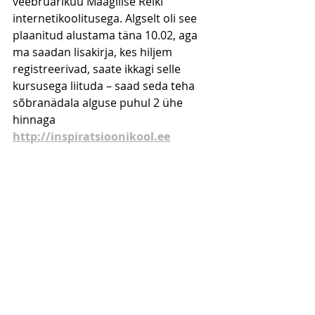
veebruarikuu Maagilise Reiki 
internetikoolitusega. Algselt oli see 
plaanitud alustama täna 10.02, aga 
ma saadan lisakirja, kes hiljem 
registreerivad, saate ikkagi selle 
kursusega liituda – saad seda teha 
sõbranädala alguse puhul 2 ühe 
hinnaga
http://inspiratsioonikool.ee
Ka saate ise tunnetada, kuidas on 
kogeda Shambhala kõrgsageduslikke 
energiaid oma igapäevases elus. 
Leiate spetsiaalse kanaldatud 
meditatsiooni 
http://inspiratsioonikool.ee
Õnnistusega
Stella