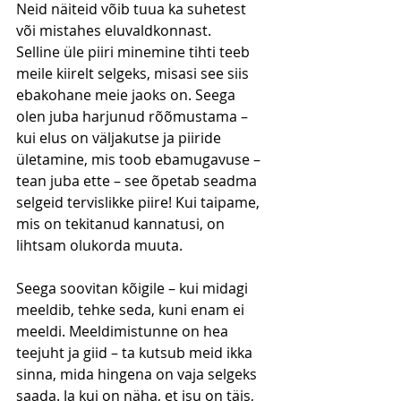
Neid näiteid võib tuua ka suhetest 
või mistahes eluvaldkonnast. 
Selline üle piiri minemine tihti teeb 
meile kiirelt selgeks, misasi see siis 
ebakohane meie jaoks on. Seega 
olen juba harjunud rõõmustama – 
kui elus on väljakutse ja piiride 
ületamine, mis toob ebamugavuse – 
tean juba ette – see õpetab seadma 
selgeid tervislikke piire! Kui taipame, 
mis on tekitanud kannatusi, on 
lihtsam olukorda muuta.
Seega soovitan kõigile – kui midagi 
meeldib, tehke seda, kuni enam ei 
meeldi. Meeldimistunne on hea 
teejuht ja giid – ta kutsub meid ikka 
sinna, mida hingena on vaja selgeks 
saada. Ja kui on näha, et isu on täis, 