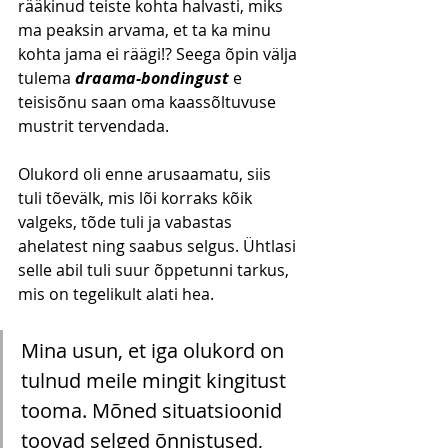
rääkinud teiste kohta halvasti, miks 
ma peaksin arvama, et ta ka minu 
kohta jama ei räägi!? Seega õpin välja 
tulema 
draama-bondingust
 e 
teisisõnu saan oma kaassõltuvuse 
mustrit tervendada.
Olukord oli enne arusaamatu, siis 
tuli tõevälk, mis lõi korraks kõik 
valgeks, tõde tuli ja vabastas 
ahelatest ning saabus selgus. Ühtlasi 
selle abil tuli suur õppetunni tarkus, 
mis on tegelikult alati hea. 
Mina usun, et iga olukord on 
tulnud meile mingit kingitust 
tooma. Mõned situatsioonid 
toovad selged õnnistused, 