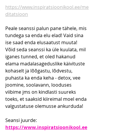
https://www.inspiratsioonikool.ee/me
ditatsioon
Peale seanssi palun pane tähele, mis 
tundega sa enda elu elad! Vaid sina 
ise saad enda elusaatust muuta! 
Võid seda seanssi ka üle kuulata, mil 
iganes tunned, et oled hakanud 
elama madalasageduslike käivituste 
kohaselt ja lõõgastu, lõdvestu, 
puhasta ka enda keha - detox, vee 
joomine, soolavann, looduses 
viibime jms on kindlasti suureks 
toeks, et saaksid kiireimal moel enda 
valgustatuse olemusse ankurduda!
Seansi juurde: 
https://www.inspiratsioonikool.ee