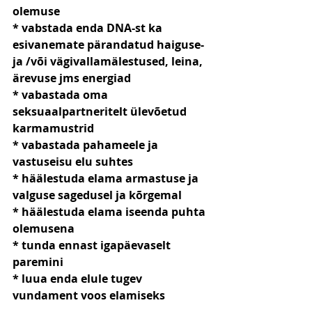
olemuse
* vabstada enda DNA-st ka 
esivanemate pärandatud haiguse- 
ja /või vägivallamälestused, leina, 
ärevuse jms energiad
* vabastada oma 
seksuaalpartneritelt ülevõetud 
karmamustrid
* vabastada pahameele ja 
vastuseisu elu suhtes
* häälestuda elama armastuse ja 
valguse sagedusel ja kõrgemal
* häälestuda elama iseenda puhta 
olemusena
* tunda ennast igapäevaselt 
paremini
* luua enda elule tugev 
vundament voos elamiseks