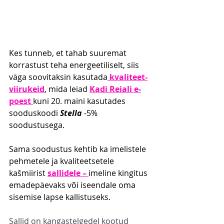
Kes tunneb, et tahab suuremat 
korrastust teha energeetiliselt, siis 
väga soovitaksin kasutada
 kvaliteet-
viirukeid
, mida leiad 
Kadi Reiali e-
poest 
kuni 20. maini kasutades 
sooduskoodi 
Stella 
-5% 
soodustusega.
Sama soodustus kehtib ka imelistele 
pehmetele ja kvaliteetsetele 
kašmiirist 
sallidele – 
imeline kingitus 
emadepäevaks või iseendale oma 
sisemise lapse kallistuseks.
Sallid on kangastelgedel kootud 