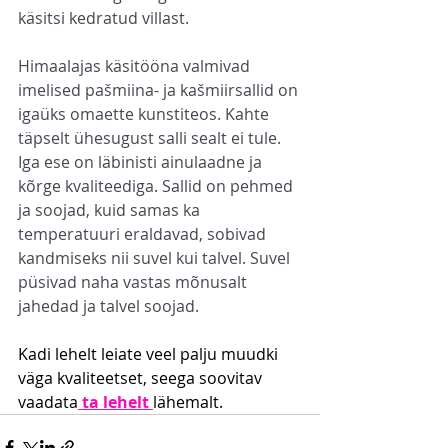
käsitsi kedratud villast.
Himaalajas käsitööna valmivad 
imelised pašmiina- ja kašmiirsallid on 
igaüks omaette kunstiteos. Kahte 
täpselt ühesugust salli sealt ei tule. 
Iga ese on läbinisti ainulaadne ja 
kõrge kvaliteediga. Sallid on pehmed 
ja soojad, kuid samas ka 
temperatuuri eraldavad, sobivad 
kandmiseks nii suvel kui talvel. Suvel 
püsivad naha vastas mõnusalt 
jahedad ja talvel soojad.
Kadi lehelt leiate veel palju muudki 
väga kvaliteetset, seega soovitav 
vaadata
 ta lehelt 
lähemalt.