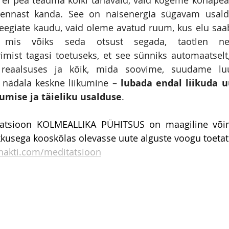
 ennast kanda. See on naisenergia sügavam usald
ateegiate kaudu, vaid oleme avatud ruum, kus elu saab
mis võiks seda otsust segada, taotlen nen
ist tagasi toetuseks, et see sünniks automaatselt, 
 reaalsuses ja kõik, mida soovime, suudame luu
nädala keskne liikumine – 
lubada endal liikuda uu
umise ja täieliku usalduse
.
tatsioon KOLMEALLIKA PÜHITSUS on maagiline või
kusega kooskõlas olevasse uute alguste voogu toetatul
shakti.com/meditatsioon