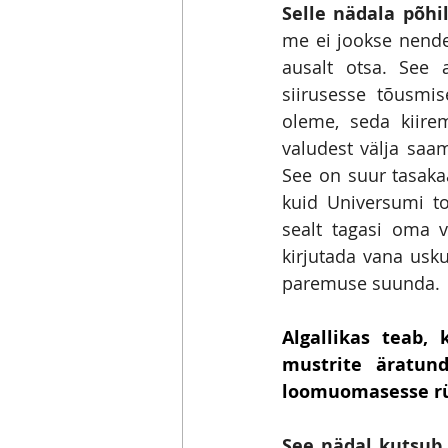
Selle nädala põhi
me ei jookse nende 
ausalt otsa. See 
siirusesse tõusmi
oleme, seda kiirem
valudest välja saa
See on suur tasaka
kuid Universumi toe
sealt tagasi oma 
kirjutada vana usk
paremuse suunda.
Algallikas teab, 
mustrite äratund
loomuomasesse rü
See nädal kutsub