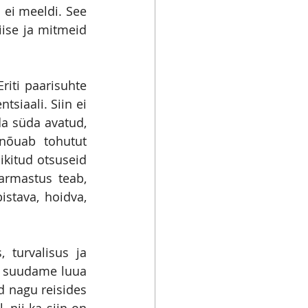
ei meeldi. See 
ise ja mitmeid 
Eriti paarisuhte 
iaali. Siin ei 
a süda avatud, 
sest valitsejanna on kohalolus, vastuvõtlikkuses, naisenergias. See nõuab tohutut 
kitud otsuseid 
armastus teab, 
stava, hoidva, 
 turvalisus ja 
, suudame luua 
d nagu reisides 
nii ka siin on 