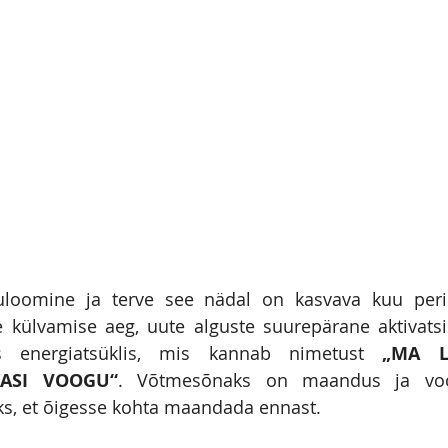
uloomine ja terve see nädal on kasvava kuu peri
 külvamise aeg, uute alguste suurepärane aktivatsi
s energiatsüklis, mis kannab nimetust 
„MA L
ASI VOOGU“
. Võtmesõnaks on maandus ja voo
ks, et õigesse kohta maandada ennast.