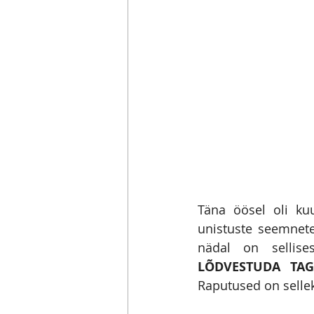
Täna öösel oli ku
unistuste seemnete
nädal on sellise
LÕDVESTUDA TAG
Raputused on selle