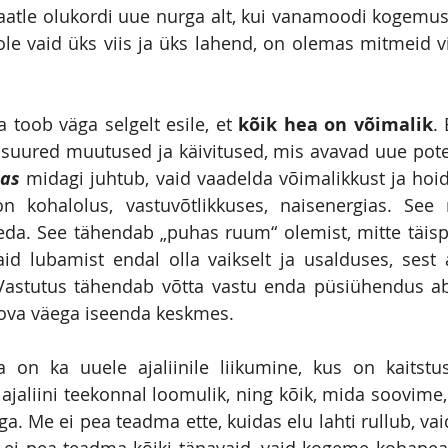
Vaatle olukordi uue nurga alt, kui vanamoodi kogemus 
 ole vaid üks viis ja üks lahend, on olemas mitmeid vi
 toob väga selgelt esile, et 
kõik hea on võimalik
. 
 suured muutused ja käivitused, mis avavad uue potents
das
 midagi juhtub, vaid vaadelda võimalikkust ja hoid
eda. See tähendab „puhas ruum“ olemist, mitte täispi
aid lubamist endal olla vaikselt ja usalduses, sest 
Vastutus tähendab võtta vastu enda püsiühendus abi
oova väega iseenda keskmes.
 on ka uuele ajaliinile liikumine, kus on kaitstus,
ajaliini teekonnal loomulik, ning kõik, mida soovime
a. Me ei pea teadma ette, kuidas elu lahti rullub, vai
ei pea teadma kõiki tänavaid, vaid kogeme kohapeal, 