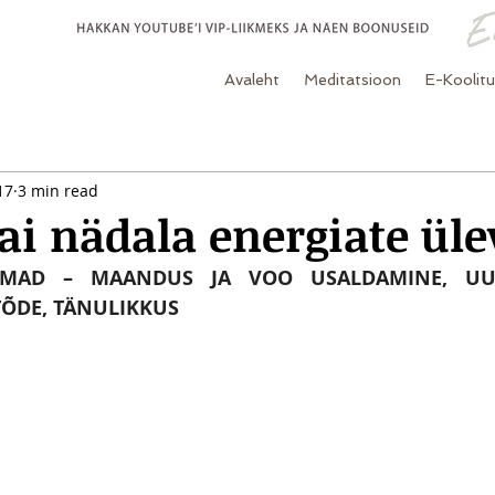
Avaleht
Meditatsioon
E-Koolit
17
3 min read
ai nädala energiate ül
EMAD – MAANDUS JA VOO USALDAMINE, UUE
TÕDE, TÄNULIKKUS