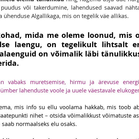
puudus või takerdumine, lahendused saavad nähtava
 ühenduse Algallikaga, mis on tegelik väe allikas. 
kohad, mida me oleme loonud, mis o
se laengu, on tegelikult lihtsalt en
ialaenguid on võimalik läbi tänulikku
rida. 
n vabaks muretsemise, hirmu ja ärevuse energi
ümber lahenduste voole ja uuele väestavale elukoge
lema, mis info su ellu voolama hakkab, mis toob abi
aatepunkti nihet – otsida võimalikkust võimatuste ase
e saab normaalseks elu osaks.