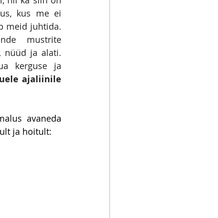
us, kus me ei 
 meid juhtida. 
de mustrite 
nüüd ja alati. 
a kerguse ja 
ele ajaliinile 
malus avaneda 
t ja hoitult: