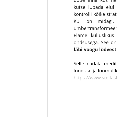
kutse lubada elul
kontrolli kõike str
Kui on midagi, 
ümbertransformeerim
Elame külluslikus
õndsusega. See on 
läbi voogu lõdvest
Selle nädala medi
looduse ja loomulik
https://www.stella