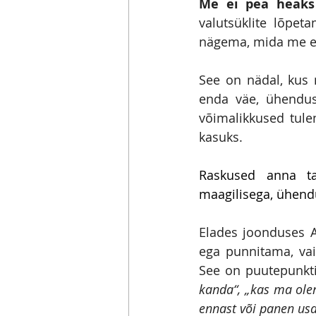
Me ei pea heaks
valutsüklite lõpet
nägema, mida me ei 
See on nädal, kus 
enda väe, ühenduse
võimalikkused tulen
kasuks.
Raskused anna ta
maagilisega, ühendu
Elades joonduses A
ega punnitama, vai
See on puutepunkt
kanda“, „kas ma olen
ennast või panen usa