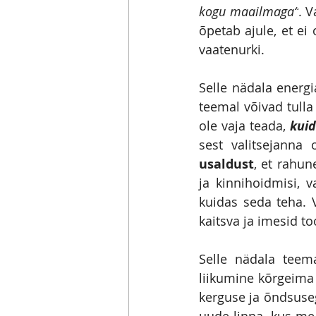
kogu maailmaga“
. 
õpetab ajule, et ei
vaatenurki.
Selle nädala energia
teemal võivad tulla
ole vaja teada, 
kui
usaldust
, et rahun
ja kinnihoidmisi, v
kuidas seda teha. 
kaitsva ja imesid t
Selle nädala teema
liikumine kõrgeima 
kerguse ja õndsuseg
uude linna, kus me 