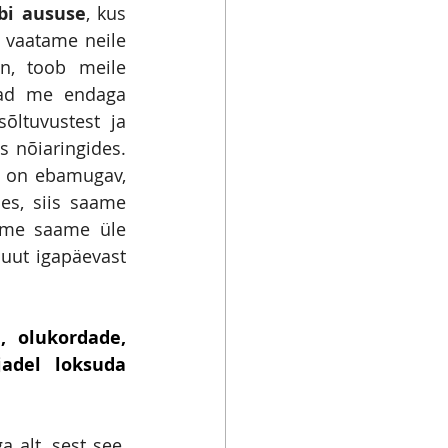
bi aususe
, kus 
 vaatame neile 
n, toob meile 
mad me endaga 
ltuvustest ja 
 nõiaringides. 
l on ebamugav, 
es, siis saame 
 me saame üle 
uut igapäevast 
, olukordade, 
adel loksuda 
alt, sest see, 