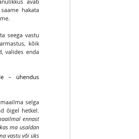
änulikkus avab 
 saame hakata 
ame.
ta seega vastu 
rmastus, kõik 
, valides enda 
de – ühendus 
 
maailma selga 
 õigel hetkel. 
aailmal ennast 
„kas ma usaldan 
a vastu või üks 