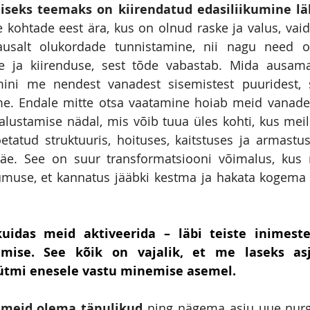
liseks teemaks on kiirendatud edasiliikumine lä
kohtade eest ära, kus on olnud raske ja valus, vaid
ausalt olukordade tunnistamine, nii nagu need o
se ja kiirenduse, sest tõde vabastab. Mida ausa
ini me nendest vanadest sisemistest puuridest, sõ
me. Endale mitte otsa vaatamine hoiab meid vanades
alustamise nädal, mis võib tuua üles kohti, kus mei
tatud struktuuris, hoituses, kaitstuses ja armastus
väe. See on suur transformatsiooni võimalus, kus
umuse, et kannatus jääbki kestma ja hakata kogema 
kuidas meid aktiveerida – läbi teiste inimeste
mise. See kõik on vajalik, et me laseks asj
tmi enesele vastu minemise asemel.
 meid olema tänulikud
 ning nägema asju uue nurga 