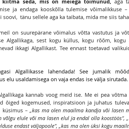
 kiitma seda, mis on meiega toimunud, 
aga t
amise ja endaga kooskõlla tulemise võimalikkuse –
soovi,  tänu sellele aga ka taibata, mida me siis tah
meil on suurepärane võimalus võtta vastutus ja võt
 Algallikaga, sest kogu küllus, kogu rõõm, kogu a
evad ikkagi Algallikast. Tee ennast toetavad valikuid
gasi Algallikasse lahendada! See jumalik mõõ
s elu usaldamisega on vaja endas ise välja sirutada.
lgallikaga kannab voog meid ise. Me ei pea võtma 
d õiged kogemused, inspiratsioon ja juhatus tulevad
i küsimus – 
„kas ma olen maailma kandja või lasen m
 võlgu elule või ma lasen elul ja endal olla koostöös“, 
lduse endast väljapoole“, „kas ma olen üksi kogu maailm