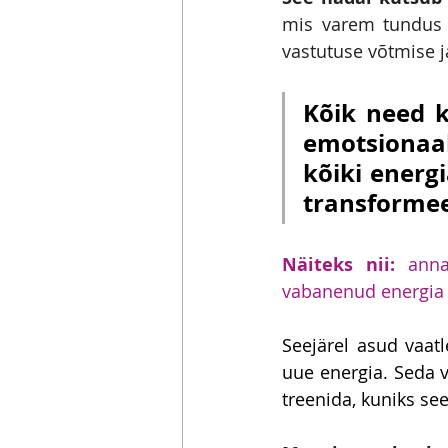
mis varem tundus 
vastutuse võtmise ja
Kõik need 
emotsionaal
kõiki energ
transformee
Näiteks nii:
 anna
vabanenud energia 
Seejärel asud vaat
uue energia. Seda v
treenida, kuniks se