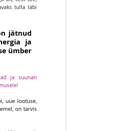
ks tulla läbi 
n jätnud 
ergia ja 
se ümber 
ad ja suunan 
musele!
, uue lootuse, 
mel, on tarvis 