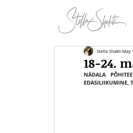
Stella Shakti
May 
18-24. m
NÄDALA PÕHITE
EDASILIIKUMINE, 