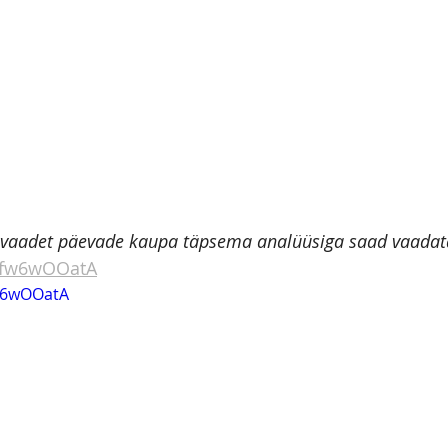
evaadet päevade kaupa täpsema analüüsiga saad vaadata
0Kfw6wOOatA
fw6wOOatA