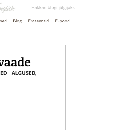
Hakkan blogi jälgijaks
used
Blog
Eraseansid
E-pood
evaade
D ALGUSED, 