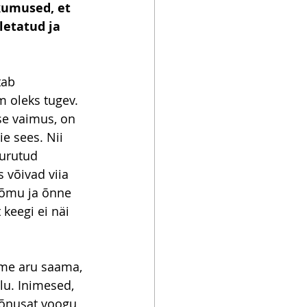
kumused, et 
letatud ja 
tab 
 oleks tugev. 
e vaimus, on 
 sees. Nii 
surutud 
võivad viia 
õõmu ja õnne 
keegi ei näi 
ime aru saama, 
lu. Inimesed, 
mõnusat voogu 