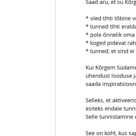
Saad aru, et su Kõ
* oled tihti tõbine 
* tunned tihti erald
* pole õnnelik oma 
* koged pidevat rah
* tunned, et sind ei
Kui Kõrgem Südamek
ühendust looduse ja
saada inspiratsioo
Selleks, et aktive
esiteks endale tun
Selle tunnistamine 
See on koht, kus sa