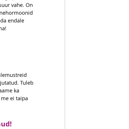
 suur vahe. On 
õnnehormoonid 
eda endale 
ma!
lemustreid 
jutatud. Tuleb 
saame ka 
 me ei taipa 
nud!