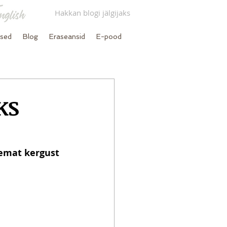
Hakkan blogi jälgijaks
used
Blog
Eraseansid
E-pood
KS
remat kergust 