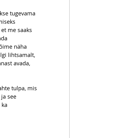
akse tugevama 
miseks 
 et me saaks 
ada 
Võime näha 
i lihtsamalt, 
nast avada, 
ahte tulpa, mis 
 ja see 
 ka 