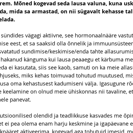
rem. Mõned kogevad seda lausa valuna, kuna us
da, mida sa armastad, on nii sügavalt kehasse tal
elada.
 sündides vägagi aktiivne, see hormonaalnääre vastu
e eest, et sa saaksid olla õnnelik ja immuunsüsteem
svatatud sundimise/keskimise/enda tahte allasurumis
 hakanud känguma kui lausa peaaegu et kärbuma meie
eda ei kasutata, siis see kaob, samuti on ka meie alla
juseks, miks kehas toimuvad tohutud muutused, mis 
lausa oma kehastusest kadumiseni välja. Igasugune r
 keelamine on olnud meie ühiskonnas nii tavaline, et 
hele panevat.
utsioonilised olendid ja teadlikkuse kasvades me õp
teet ei pea olema enam harju keskmine ja igapäevane e
knääret aktiveerima, kogevad aga tohutuid imesid, 