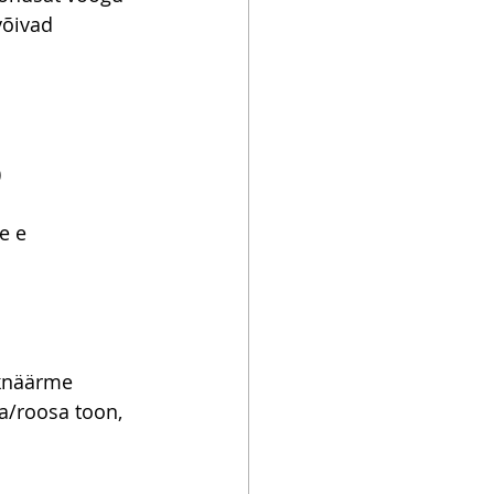
võivad 
)
e e 
knäärme 
a/roosa toon, 