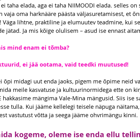
t ei taha elada, aga ei taha NIIMOODI elada. selles on
on vaja oma harknääre päästa väljasuretamisest, et 
! Väga lihtne, praktiline ja elumuutev teadmine, kui s
e jätad. Ja mis kõige olulisem – asud ise ennast aita
mis mind enam ei tõmba?
ktuurid, ei jää ootama, vaid teedki muutused!
 õpi midagi uut enda jaoks, pigem me õpime neid va
mida meile kasvatuse ja kultuurinormidega ette on kir
SE hakkasime mängima Vale-Mina mängusid. Siis ise 
sse tulla. Kui jääme kellelegi teisele näpuga näitama,
est vastutust võtta ja seega jääme ohvrimängu kinni.
ida kogeme, oleme ise enda ellu telli