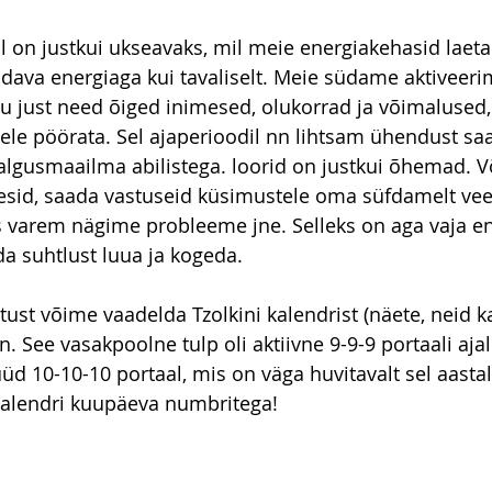
l on justkui ukseavaks, mil meie energiakehasid laet
dava energiaga kui tavaliselt. Meie südame aktiveeri
u just need õiged inimesed, olukorrad ja võimalused,
le pöörata. Sel ajaperioodil nn lihtsam ühendust sa
algusmaailma abilistega. loorid on justkui õhemad. 
sid, saada vastuseid küsimustele oma süfdamelt veelg
s varem nägime probleeme jne. Selleks on aga vaja en
da suhtlust luua ja kogeda.
tust võime vaadelda Tzolkini kalendrist (näete, neid k
n. See vasakpoolne tulp oli aktiivne 9-9-9 portaali ajal
 10-10-10 portaal, mis on väga huvitavalt sel aastal
alendri kuupäeva numbritega!