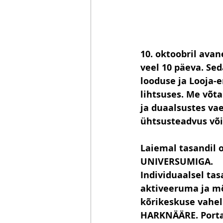
10. oktoobril avan
veel 10 päeva. Se
looduse ja Looja-
lihtsuses. Me võt
ja duaalsustes vae
ühtsusteadvus või
Laiemal tasandil 
UNIVERSUMIGA.
Individuaalsel tas
aktiveeruma ja mõ
kõrikeskuse vahe
HARKNÄÄRE. Portaa