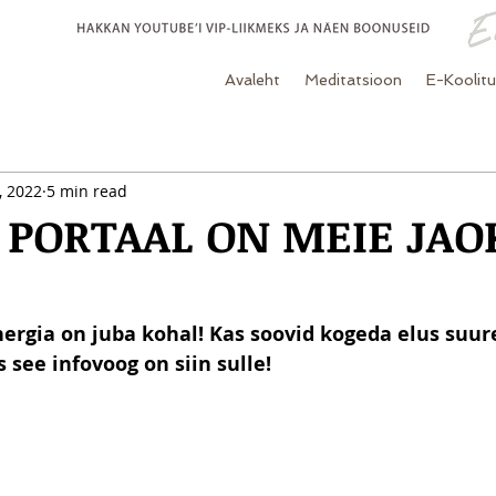
Avaleht
Meditatsioon
E-Koolit
, 2022
5 min read
0 PORTAAL ON MEIE JAO
nergia on juba kohal! Kas soovid kogeda elus suu
s see infovoog on siin sulle!