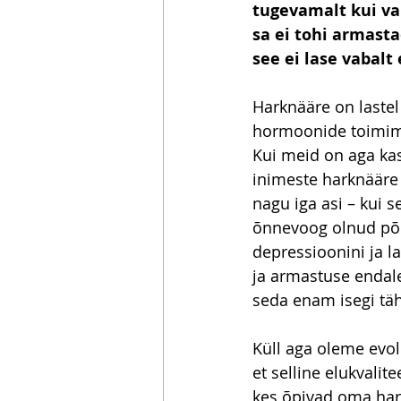
tugevamalt kui va
sa ei tohi armasta
see ei lase vabalt 
Harknääre on lastel
hormoonide toimimis
Kui meid on aga ka
inimeste harknääre
nagu iga asi – kui s
õnnevoog olnud põh
depressioonini ja 
ja armastuse endale
seda enam isegi tä
Küll aga oleme evol
et selline elukvali
kes õpivad oma har