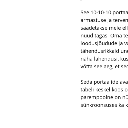
See 10-10-10 portaa
armastuse ja terven
saadetakse meie ell
nüüd tagasi Oma tee
loodusjõudude ja v
tähendusrikkaid une
näha lahendusi, ku
võtta see aeg, et se
Seda portaalide ava
tabeli keskel koos o
parempoolne on nüüd
sünkroonsuses ka k