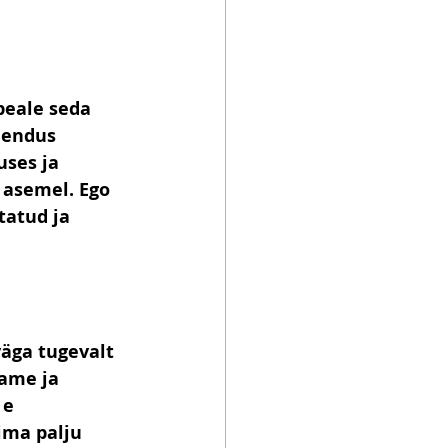
peale seda 
hendus 
ses ja 
 asemel. Ego 
tatud ja 
väga tugevalt 
ame ja 
e 
ima palju 