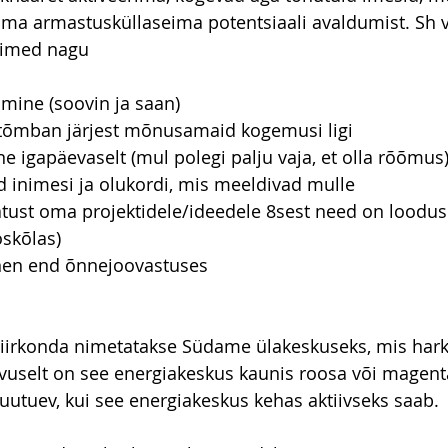
ima armastusküllaseima potentsiaali avaldumist. Sh 
õimed nagu 
imine (soovin ja saan)
a tõmban järjest mõnusamaid kogemusi ligi
e igapäevaselt (mul polegi palju vaja, et olla rõõmus
id inimesi ja olukordi, mis meeldivad mulle
atust oma projektidele/ideedele 8sest need on loodus
skõlas)
nnen end õnnejoovastuses
 piirkonda nimetatakse Südame ülakeskuseks, mis har
uselt on see energiakeskus kaunis roosa või magent
utuev, kui see energiakeskus kehas aktiivseks saab. 