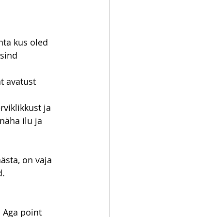
ohta kus oled
 sind
t avatust 
iklikkust ja 
äha ilu ja 
sta, on vaja 
d.
 Aga point 