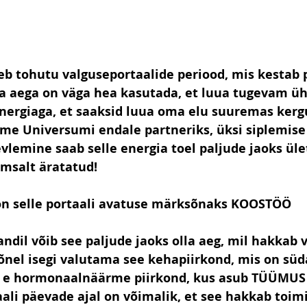
eb tohutu valguseportaalide periood, mis kestab 
da aega on väga hea kasutada, et luua tugevam ü
energiaga, et saaksid luua oma elu suuremas kergu
ame Universumi endale partneriks, üksi siplemise
vlemine saab selle energia toel paljude jaoks üle
msalt äratatud!
on selle portaali avatuse märksõnaks KOOSTÖÖ 
andil võib see paljude jaoks olla aeg, mil hakkab 
nel isegi valutama see kehapiirkond, mis on süd
l e hormonaalnäärme piirkond, kus asub TÜÜMUS 
li päevade ajal on võimalik, et see hakkab toim