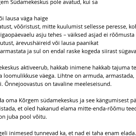
rgem Südamekeskus pole avatud, kui sa
või lausa väga haige
atust, võõristust, mitte kuulumist sellesse peresse, k
igaopäevaelu asju tehes – väiksed asjad ei rõõmusta
utust, ärevushäireid või lausa paanikat
 armastata ja sul on endal raske kogeda siirast sügava
eskus aktiveerub, hakkab inimene hakkab tajuma terv
 loomulikkuse väega. Lihtne on armuda, armastada, n
ni. Õnnejoovastus on tavaline meeleseisund.
erida oma Kõrgem südamekeskus ja see kängumisest pää
nistada, et oled hakanud elama mitte-enda-rõõmu tee
on juba pool võitu. 
geli inimesed tunnevad ka, et nad ei taha enam elada.