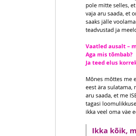
pole mitte selles, e
vaja aru saada, et 
saaks jälle voolama
teadvustad ja meeld
Vaatled ausalt – 
Aga mis tõmbab? 
Ja teed elus korre
Mõnes mõttes me ei
eest ära sulatama, 
aru saada, et me I
tagasi loomulikkuse
ikka veel oma väe e
Ikka kõik, m