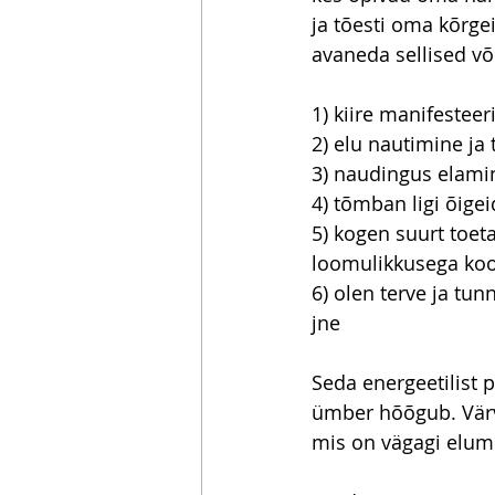
ja tõesti oma kõrge
avaneda sellised v
1) kiire manifesteer
2) elu nautimine j
3) naudingus elamin
4) tõmban ligi õige
5) kogen suurt toet
loomulikkusega koo
6) olen terve ja tu
jne
Seda energeetilist
ümber hõõgub. Värv
mis on vägagi elumu