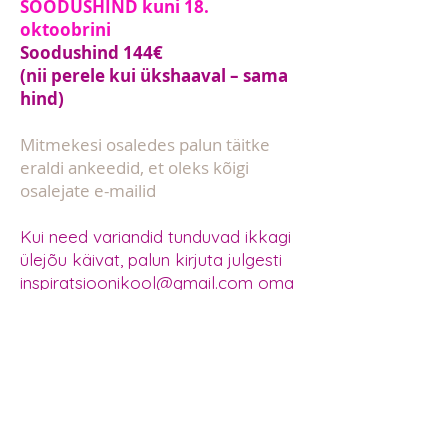
SOODUSHIND kuni 18.
oktoobrini
Soodushind 144€
(nii perele kui ükshaaval – sama
hind)
Mitmekesi osaledes palun täitke
eraldi ankeedid, et oleks kõigi
osalejate e-mailid
Kui need variandid tunduvad ikkagi
ülejõu käivat, palun kirjuta julgesti
inspiratsioonikool@gmail.com
oma
ettepanekuga ja leiame lahenduse!
Annetuse koolituse eest saad
mugavalt teha
MTÜ Südamekeskus
IBAN: EE507700771001082851