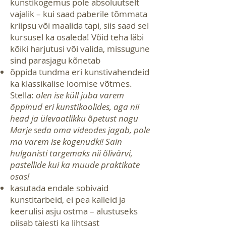
kunstikogemus pole absoluutselt
vajalik – kui saad paberile tõmmata
kriipsu või maalida täpi, siis saad sel
kursusel ka osaleda! Võid teha läbi
kõiki harjutusi või valida, missugune
sind parasjagu kõnetab
õppida tundma eri kunstivahendeid
ka klassikalise loomise võtmes.
Stella:
olen ise küll juba varem
õppinud eri kunstikoolides, aga nii
head ja ülevaatlikku õpetust nagu
Marje seda oma videodes jagab, pole
ma varem ise
kogenudki! Sain
hulganisti targemaks nii õlivärvi,
pastellide kui ka muude praktikate
osas!
kasutada endale sobivaid
kunstitarbeid, ei pea kalleid ja
keerulisi asju ostma – alustuseks
piisab täiesti ka lihtsast