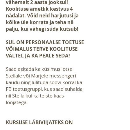
vähemalt 2 aasta jooksul!
Koolituse ametlik kestvus 4
nädalat. Võid neid harjutusi ja
kõike üle korrata ja teha nii
palju, kui vähegi süda kutsub!
SUL ON PERSONAALSE TOETUSE
VÕIMALUS TERVE KOOLITUSE
VÄLTEL JA KA PEALE SEDA!
Saad
esitada ka küsimusi otse
Stellale
või Marjele messengeri
kaudu
ning lülituda soovi korral ka
FB toetusgruppi, kus saad suhelda
nii Stella kui ka teiste kaas-
loojatega.
KURSUSE LÄBIVIIJATEKS ON