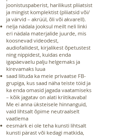
joonistuspaberist, harilikust pliiatsist
ja mingist komplektist (pliiatsid või/
ja värvid – akrüül, õli või akvarell).
nelja nädala jooksul meilt neli linki
eri nädala materjalide juurde, mis
koosnevad videodest,
audiofailidest, kirjalikest õpetustest
ning nip
pidest, kuidas enda
igapäevaelu palju helgemaks ja
kirevamaks luua
saad liituda ka meie privaatse FB-
grupiga, kus saad näha teiste töid ja
ka enda omasid jagada vaatamiseks
– kõik jagatav on alati kriitikavaba!
Me ei anna üksteisele hinnanguid,
vaid lihtsalt õpime neutraalselt
vaatlema
eesmärk ei ole teha kunsti lihtsalt
kunsti pärast või kedagi matkida,