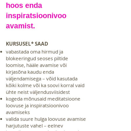
hoos
enda
inspiratsioonivoo
avamist
.
KURSUSEL
*
SAAD
vabastada oma hirmud ja
blokeeringud seoses piltide
loomise, hääle avamise või
kirjasõna kaudu enda
väljendamisega – võid kasutada
kõiki kolme või ka soovi korral vaid
ühte neist väljendusviisidest
kogeda mõnusaid meditatsioone
loovuse ja inspiratsioonivoo
avamiseks
valida suure hulga loovuse avamise
harjutuste vahel – eelnev