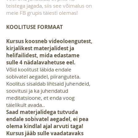
teistega jagada, siis see võimalus on
meie FB grupis täiesti olemas!
KOOLITUSE FORMAAT
K
ursus koosneb videoloengutest,
kirjalikest materjalidest ja
helifailidest, mida edastame
sulle 4 nädalavahetuse eel
.
Võid koolitust läbida endale
sobivatel aegadel, piiranguteta.
Koolitus sisaldab lihtsaid juhendeid,
soovitusi ja ka juhendatud
meditatsioone, et enda voog
täielikult avada..
Saad materjalidega tutvuda
endale sobivatel aegadel, ei pea
olema kindlal ajal arvuti taga!
Kursus jääb sulle vaadatavaks