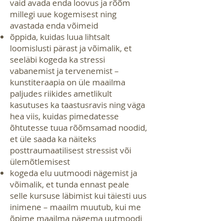
vaid avada enda loovus ja rõõm
millegi uue kogemisest ning
avastada enda võimeid
õppida, kuidas luua lihtsalt
loomislusti pärast ja võimalik, et
seeläbi kogeda ka stressi
vabanemist ja tervenemist –
kunstiteraapia on üle maailma
paljudes riikides ametlikult
kasutuses ka taastusravis ning väga
hea viis, kuidas pimedatesse
õhtutesse tuua rõõmsamad noodid,
et üle saada ka näiteks
posttraumaatilisest stressist või
ülemõtlemisest
kogeda elu uutmoodi nägemist ja
võimalik, et tunda ennas
t
peale
selle kursuse läbimist kui täiesti uus
inimene – maailm muutub, kui me
õpime maailma nägema uutmoodi