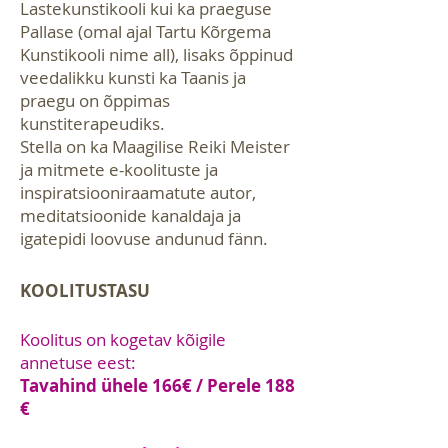
Lastekunstikooli kui ka praeguse
Pallase (omal ajal Tartu Kõrgema
Kunstikooli nime all), lisaks õppinud
veedalikku kunsti ka Taanis ja
praegu on õppimas
kunstiterapeudiks.
Stella on ka Maagilise Reiki Meister
ja mitmete e-koolituste ja
inspiratsiooniraamatute autor,
meditatsioonide kanaldaja ja
igatepidi loovuse andunud fänn.
KOOLITUSTASU
Koolitus on kogetav kõigile
annetuse eest:
Tavahind ühele 166
€ / Perele 188
€