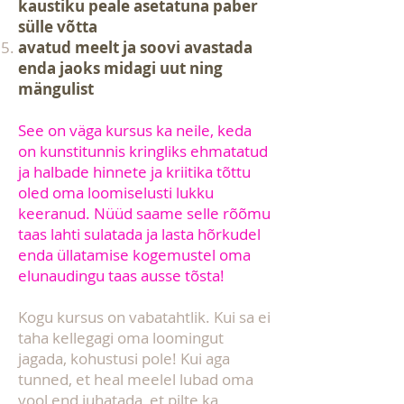
kaustiku peale asetatuna paber
sülle võtta
avatud meelt ja soovi avastada
enda jaoks midagi uut ning
mängulist
See on väga kursus ka neile, keda
on kunstitunnis kringliks ehmatatud
ja halbade hinnete ja kriitika tõttu
oled oma loomiselusti lukku
keeranud. Nüüd saame selle rõõmu
taas lahti sulatada ja lasta hõrkudel
enda üllatamise kogemustel oma
elunaudingu
taas ausse tõsta!
Kogu kursus on vabatahtlik. Kui sa ei
taha kellegagi oma loomingut
jagada, kohustusi pole! Kui aga
tunned, et heal meelel lubad oma
vool end juhatada, et pilte ka