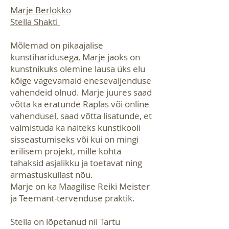
Marje Berlokko
Stella Shakt
i
Mõlemad on pikaajalise
kunstiharidusega, Marje j
aoks on
kunstnikuks olemine
lausa üks elu
kõige vägevamaid eneseväljenduse
vahendeid olnud. Marje juures saad
võtta ka eratunde Raplas või online
vahendusel, saad võtta lisatunde, et
valmistuda ka näiteks kunstikooli
sisseastumiseks või kui on mingi
erilisem projekt, mille kohta
tahaksid asjalikku ja toetavat ning
armastusküllast nõu.
Marje on ka Maagilise Reiki Meister
ja Teemant-tervenduse praktik.
Stella on lõpetanud nii Tartu