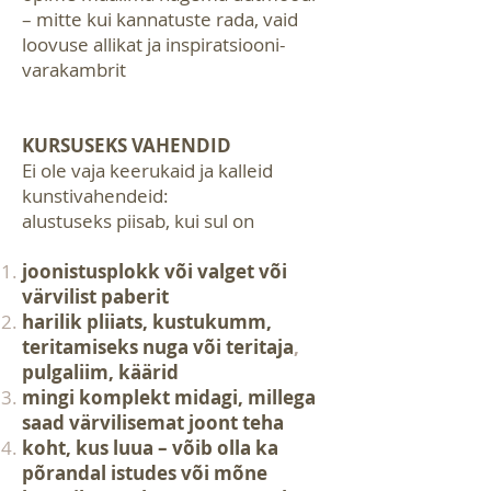
– mitte kui kannatuste rada, vaid
loovuse allikat ja inspiratsiooni-
varakambrit
KURSUSEKS VAHENDID
Ei ole vaja keerukaid ja kalleid
kunstivahendeid:
alustuseks piisab, kui sul on
joonistusp
lokk või valget või
värvilist paberit
harilik pliiats, kustukumm,
teritamiseks nuga või teritaja
,
pulgaliim, käärid
mingi komplekt midagi, millega
saad värvilisemat joont teha
koht, kus luua – võib olla ka
põrandal istudes või mõne