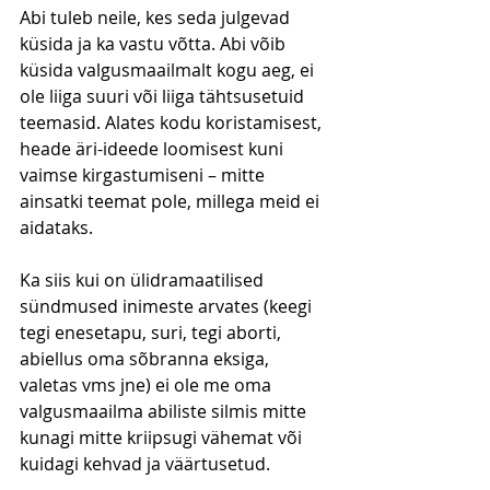
Abi tuleb neile, kes seda julgevad 
küsida ja ka vastu võtta. Abi võib 
küsida valgusmaailmalt kogu aeg, ei 
ole liiga suuri või liiga tähtsusetuid 
teemasid. Alates kodu koristamisest, 
heade äri-ideede loomisest kuni 
vaimse kirgastumiseni – mitte 
ainsatki teemat pole, millega meid ei 
aidataks.
Ka siis kui on ülidramaatilised 
sündmused inimeste arvates (keegi 
tegi enesetapu, suri, tegi aborti, 
abiellus oma sõbranna eksiga, 
valetas vms jne) ei ole me oma 
valgusmaailma abiliste silmis mitte 
kunagi mitte kriipsugi vähemat või 
kuidagi kehvad ja väärtusetud.