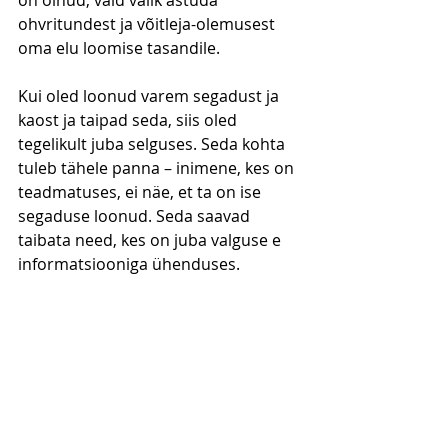
ohvritundest ja võitleja-olemusest 
oma elu loomise tasandile.
Kui oled loonud varem segadust ja 
kaost ja taipad seda, siis oled 
tegelikult juba selguses. Seda kohta 
tuleb tähele panna – inimene, kes on 
teadmatuses, ei näe, et ta on ise 
segaduse loonud. Seda saavad 
taibata need, kes on juba valguse e 
informatsiooniga ühenduses.