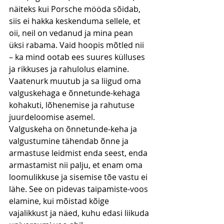
näiteks kui Porsche mööda sõidab, 
siis ei hakka keskenduma sellele, et 
oii, neil on vedanud ja mina pean 
üksi rabama. Vaid hoopis mõtled nii 
– ka mind ootab ees suures külluses 
ja rikkuses ja rahulolus elamine. 
Vaatenurk muutub ja sa liigud oma 
valguskehaga e õnnetunde-kehaga 
kohakuti, lõhenemise ja rahutuse 
juurdeloomise asemel.
Valguskeha on õnnetunde-keha ja 
valgustumine tähendab õnne ja 
armastuse leidmist enda seest, enda 
armastamist nii palju, et enam oma 
loomulikkuse ja sisemise tõe vastu ei 
lähe. See on pidevas taipamiste-voos 
elamine, kui mõistad kõige 
vajalikkust ja näed, kuhu edasi liikuda 