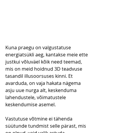
Kuna praegu on valgustatuse 
energiatsükli aeg, kantakse meie ette 
justkui võluväel kõik need teemad, 
mis on meid hoidnud 3D teadvuse 
tasandil illusoorsuses kinni. Et 
avarduda, on vaja hakata nägema 
asju uue nurga alt, keskenduma 
lahendustele, võimatustele 
keskendumise asemel.
Vastutuse võtmine ei tähenda 
süütunde tundmist selle pärast, mis 
on olnud, vaid valik astuda 