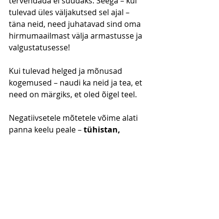
tervendada ei suudaks. Seega – kui 
tulevad üles väljakutsed sel ajal – 
täna neid, need juhatavad sind oma 
hirmumaailmast välja armastusse ja 
valgustatusesse!
Kui tulevad helged ja mõnusad 
kogemused – naudi ka neid ja tea, et 
need on märgiks, et oled õigel teel.
Negatiivsetele mõtetele võime alati 
panna keelu peale – 
tühistan, 
tühistan, tühistan!
Ja lisada – 
valin anda vabaks enda 
elust kõik selle, mis on vähem kui 
puhas armastus ja valgustatus 
ning suunata vabanenud energia 
ümber mind toetavatele 