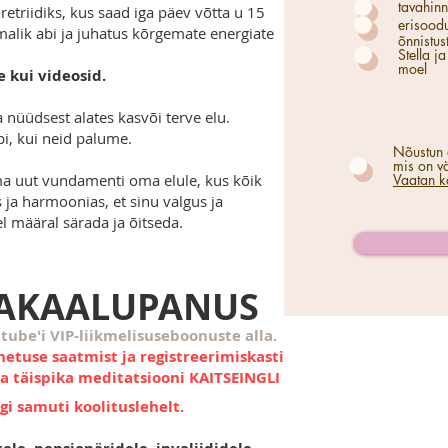
tavahin
triidiks, kus saad iga päev võtta u 15
erisood
umalik abi ja juhatus kõrgemate energiate
õnnistus
Stella j
moel
e kui videosid.
 nüüdsest alates kasvõi terve elu.
i, kui neid palume.
Nõustun 
mis on vä
ma uut vundamenti oma elule, kus kõik
Vaatan k
 ja harmoonias, et sinu valgus ja
 määral särada ja õitseda.
SAKAALUPANUS
tube'i VIP-liikmelisuseboonuste alla.
etuse saatmist ja registreerimiskasti
ka täispika meditatsiooni KAITSEINGLI
gi samuti koolituslehelt.