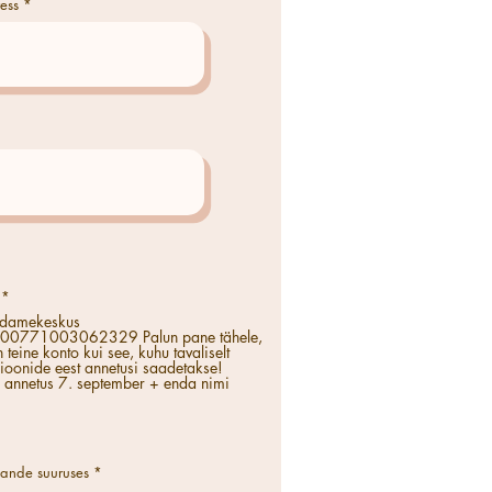
ess
*
damekeskus
1003062329 Palun pane tähele,
n teine konto kui see, kuhu tavaliselt
ioonide eest annetusi saadetakse!
: annetus 7. september + enda nimi
kande suuruses
*