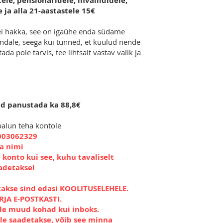
ele, pensionäridele, invaliididele,
 ja alla 21-aastastele 15€
ei hakka, see on igaühe enda südame
endale, seega kui tunned, et kuulud nende
ada pole tarvis, tee lihtsalt vastav valik ja
id panustada ka 88,8€
palun teha kontole
003062329
da nimi
 konto kui see, kuhu tavaliselt
adetakse!
takse sind edasi KOOLITUSELEHELE.
JA E-POSTKASTI.
üle muud kohad kui inboks.
lle saadetakse, võib see minna