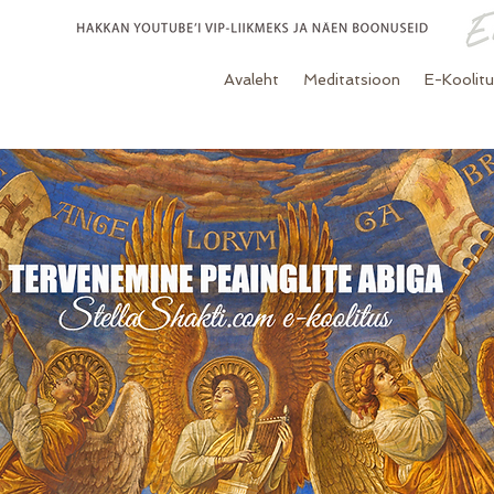
Avaleht
Meditatsioon
E-Koolit