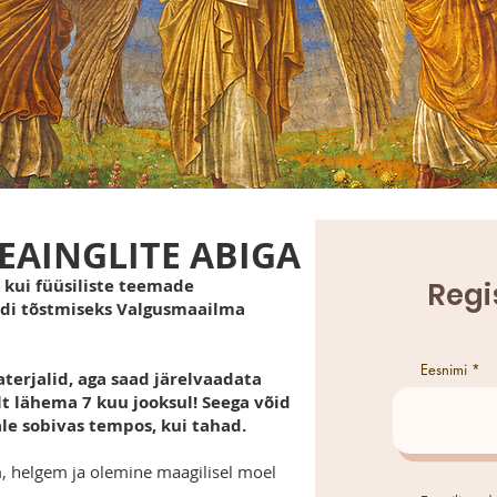
EAINGLITE ABIGA
 kui füüsiliste teemade
Regi
edi tõstmiseks Valgusmaailma
Eesnimi
terjalid, aga saad järelvaadata
t lähema 7 kuu jooksul! Seega võid
le sobivas tempos, kui tahad.
, helgem ja olemine maagilisel moel