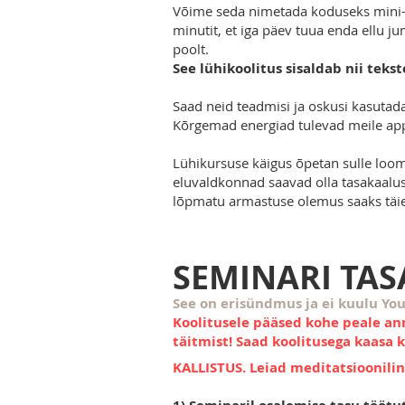
Võime seda nimetada koduseks mini-re
minutit, et iga päev tuua enda ellu j
poolt.
See lühikoolitus sisaldab nii tekst
Saad neid teadmisi ja oskusi kasutada
Kõrgemad energiad tulevad meile app
Lühikursuse käigus õpetan sulle loo
eluvaldkonnad saavad olla tasakaalus
lõpmatu armastuse olemus saaks täiel
SEMINARI TA
See on erisündmus ja ei kuulu You
Koolitusele pääsed kohe peale ann
täitmist! Saad koolitusega kaasa 
KALLISTUS. Leiad meditatsioonilin