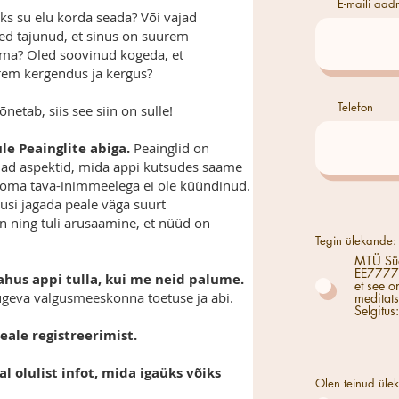
E-maili aadr
aks su elu korda seada? Või vajad
ed tajunud, et sinus on suurem
ama? Oled soovinud kogeda, et
rem kergendus ja kergus?
Telefon
netab, siis see siin on sulle!
le Peainglite abiga.
Peainglid on
d aspektid, mida appi kutsudes saame
e oma tava-inimmeelega ei ole küündinud.
usi jagada peale väga suurt
n ning tuli arusaamine, et nüüd on
Tegin ülekande:
MTÜ Sü
EE77770077
hus appi tulla, kui me neid palume.
et see o
ugeva valgusmeeskonna toetuse ja abi.
meditats
Selgitus
ale registreerimist.
al olulist infot, mida igaüks võiks
Olen teinud üle