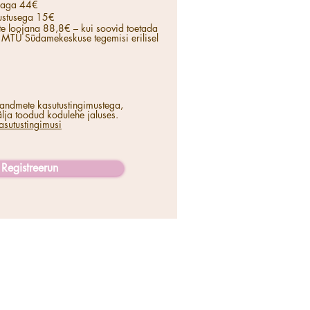
naga 44€
ustusega 15€
te loojana 88,8€ – kui soovid toetada
a MTÜ Südamekeskuse tegemisi erilisel
andmete kasutustingimustega,
lja toodud kodulehe jaluses.
asutustingimusi
Registreerun