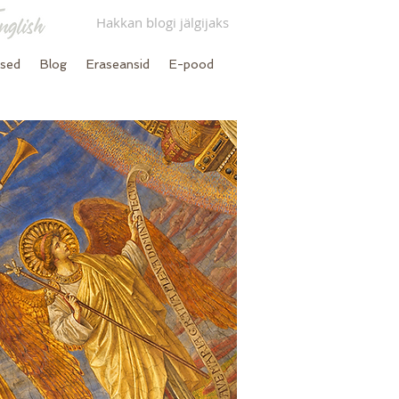
Hakkan blogi jälgijaks
used
Blog
Eraseansid
E-pood