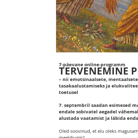
7-päevane online-programm
TERVENEMINE P
–
nii emotsinaalsete, mentaalsete
tasakaalustamiseks ja elukvalite
toetusel
7. septembril saadan esimesed ma
endale sobivatel aegadel vähemal
alustada vaatamist ja läbida enda
Oled soovinud, et elu oleks magusam
meeldivam?