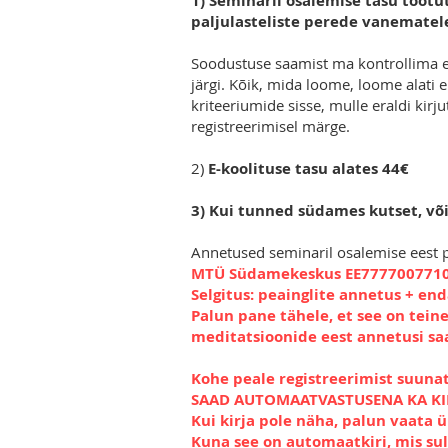
1) Seminaril osalemise tasu töötut
paljulasteliste perede vanematele
Soodustuse saamist ma kontrollima 
järgi. Kõik, mida loome, loome alati 
kriteeriumide sisse, mulle eraldi kirjut
registreerimisel märge.
2)
E-koolituse tasu alates 44€
3) Kui tunned südames kutset, võ
Annetused seminaril osalemise eest 
MTÜ Südamekeskus EE777700771
Selgitus: peainglite annetus + en
Palun pane tähele, et see on teine
meditatsioonide eest annetusi sa
Kohe peale registreerimist suuna
SAAD AUTOMAATVASTUSENA KA KIR
Kui kirja pole näha, palun vaata 
Kuna see on automaatkiri, mis su