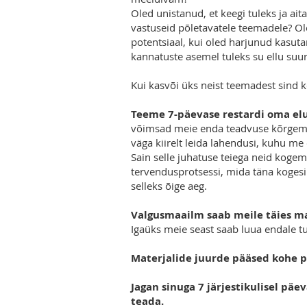
Oled unistanud, et keegi tuleks ja ait
vastuseid põletavatele teemadele? Ol
potentsiaal, kui oled harjunud kasut
kannatuste asemel tuleks su ellu suu
Kui kasvõi üks neist teemadest sind kõ
Teeme 7-päevase restardi oma elu
võimsad meie enda teadvuse kõrgema
väga kiirelt leida lahendusi, kuhu m
Sain selle juhatuse teiega neid kogem
tervendusprotsessi, mida täna kogesi
selleks õige aeg.
Valgusmaailm saab meile täies ma
Igaüks meie seast saab luua endale t
Materjalide juurde pääsed kohe pe
Jagan sinuga 7 järjestikulisel päev
teada.