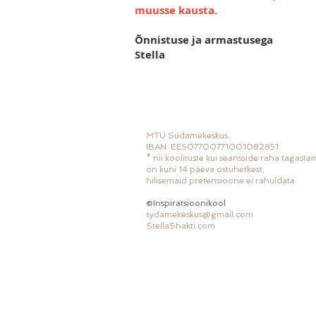
muusse kausta.
Õnnistuse ja armastusega
Stella
MTÜ Südamekeskus
IBAN: EE507700771001082851
* nii koolituste kui seansside raha tagast
on kuni 14 päeva ostuhetkest,
hilisemaid pretensioone ei rahuldata
©Inspiratsioonikool
sydamekeskus@gmail.com
StellaShakti.com