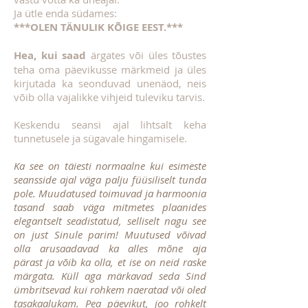
Ja ütle enda südames:
***OLEN TÄNULIK KÕIGE EEST.***
Hea, kui saad
ärgates või üles tõustes
teha oma päevikusse märkmeid ja üles
kirjutada ka seonduvad unenäod, neis
võib olla vajalikke vihjeid tuleviku tarvis.
Keskendu seansi ajal lihtsalt keha
tunnetusele ja sügavale hingamisele.
Ka see on täiesti normaalne kui esimeste
seansside ajal väga palju füüsiliselt tunda
pole. Muudatused toimuvad ja harmoonia
tasand saab väga mitmetes plaanides
elegantselt seadistatud, selliselt nagu see
on just Sinule parim! Muutused võivad
olla arusaadavad ka alles mõne aja
pärast ja võib ka olla, et ise on neid raske
märgata. Küll aga märkavad seda Sind
ümbritsevad kui rohkem naeratad või oled
tasakaalukam. Pea päevikut, joo rohkelt