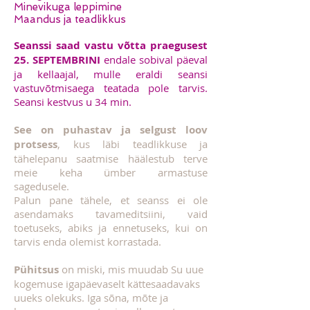
Minevikuga leppimine
Maandus ja teadlikkus
Seanssi saad vastu võtta praegusest
25. SEPTEMBRINI
endale sobival päeval
ja kellaajal, mulle eraldi seansi
vastuvõtmisaega teatada pole tarvis.
Seansi kestvus u 34 min.
See on puhastav ja selgust loov
protsess
, kus läbi teadlikkuse ja
tähelepanu saatmise häälestub terve
meie keha ümber armastuse
sagedusele.
Palun pane tähele, et seanss ei ole
asendamaks tavameditsiini, vaid
toetuseks, abiks ja ennetuseks, kui on
tarvis enda olemist korrastada.
Pühitsus
on miski, mis muudab Su uue
kogemuse igapäevaselt kättesaadavaks
uueks olekuks. Iga sõna, mõte ja