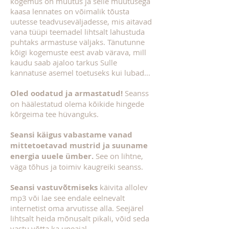
kogemus on muutus ja selle muutusega
kaasa lennates on võimalik tõusta
uutesse teadvuseväljadesse, mis aitavad
vana tüüpi teemadel lihtsalt lahustuda
puhtaks armastuse väljaks. Tänutunne
kõigi kogemuste eest avab värava, mill
kaudu saab ajaloo tarkus Sulle
kannatuse asemel toetuseks kui lubad...
Oled oodatud ja armastatud!
Seanss
on häälestatud olema kõikide hingede
kõrgeima tee hüvanguks.
Seansi käigus vabastame vanad
mittetoetavad mustrid ja suuname
energia uuele ümber.
See on lihtne,
väga tõhus ja toimiv kaugreiki seanss.
Seansi vastuvõtmiseks
käivita allolev
mp3 või lae see endale eelnevalt
internetist oma arvutisse alla. Seejärel
lihtsalt heida mõnusalt pikali, võid seda
vastu võtta ka uneajal.