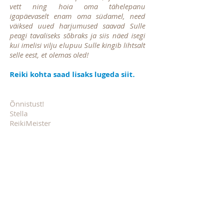
vett ning hoia oma tähelepanu
igapäevaselt enam oma südamel, need
väiksed uued harjumused saavad Sulle
peagi tavaliseks sõbraks ja siis näed isegi
kui imelisi vilju elupuu Sulle kingib lihtsalt
selle eest, et olemas oled!
Reiki kohta saad lisaks lugeda siit.
Õnnistust!
Stella
ReikiMeister
Muusika autor helimeister Kevin
McLeod.
Seansi salvestist saad kuulata seansi
vastuvõtmise ajal siit.
Loe lisaks blogist