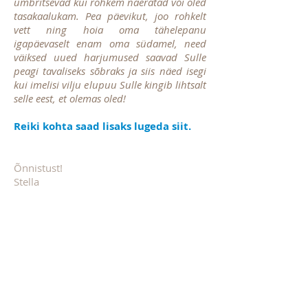
ümbritsevad kui rohkem naeratad või oled
tasakaalukam. Pea päevikut, joo rohkelt
vett ning hoia oma tähelepanu
igapäevaselt enam oma südamel, need
väiksed uued harjumused saavad Sulle
peagi tavaliseks sõbraks ja siis näed isegi
kui imelisi vilju elupuu Sulle kingib lihtsalt
selle eest, et olemas oled!
Reiki kohta saad lisaks lugeda siit.
Õnnistust!
Stella
Reiki Meister
Mandala autor minu reiki õpetaja Urmas
Vaino ;)
Seansi salvestist saad kuulata seansi
vastuvõtmise ajal siit:
Loe lisaks blogist