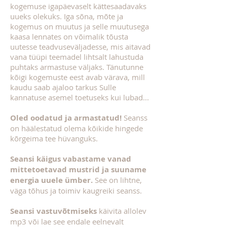
kogemuse igapäevaselt kättesaadavaks
uueks olekuks. Iga sõna, mõte ja
kogemus on muutus ja selle muutusega
kaasa lennates on võimalik tõusta
uutesse teadvuseväljadesse, mis aitavad
vana tüüpi teemadel lihtsalt lahustuda
puhtaks armastuse väljaks. Tänutunne
kõigi kogemuste eest avab värava, mill
kaudu saab ajaloo tarkus Sulle
kannatuse asemel toetuseks kui lubad...
Oled oodatud ja armastatud!
Seanss
on häälestatud olema kõikide hingede
kõrgeima tee hüvanguks.
Seansi käigus vabastame vanad
mittetoetavad mustrid ja suuname
energia uuele ümber.
See on lihtne,
väga tõhus ja toimiv kaugreiki seanss.
Seansi vastuvõtmiseks
käivita allolev
mp3 või lae see endale eelnevalt