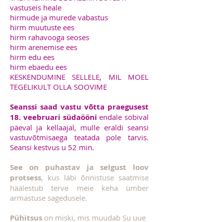
vastuseis heale
hirmude ja murede vabastus
hirm muutuste ees
hirm rahavooga seoses
hirm arenemise ees
hirm edu ees
hirm ebaedu ees
KESKENDUMINE SELLELE, MIL MOEL
TEGELIKULT OLLA SOOVIME
Seanssi saad vastu võtta praegusest
18. veebruari südaööni
endale sobival
päeval ja kellaajal, mulle eraldi seansi
vastuvõtmisaega teatada pole tarvis.
Seansi kestvus u 52 min.
See on puhastav ja selgust loov
protsess
, kus läbi õnnistuse saatmise
häälestub terve meie keha ümber
armastuse sagedusele.
Pühitsus
on miski, mis muudab Su uue