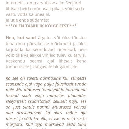
internetist oma arvutisse alla. Seejärel
lihtsalt heida mõnusalt pikali, võid seda
vastu võtta ka uneajal.
Ja ütle enda südames:
***OLEN TÄNULIK KÕIGE EEST.***
Hea, kui saad
ärgates või üles tõustes
teha oma päevikusse märkmeid ja üles
kirjutada ka seonduvad unenäod, neis
võib olla vajalikke vihjeid tuleviku tarvis.
Keskendu seansi ajal lihtsalt keha
tunnetusele ja sügavale hingamisele.
Ka see on täiesti normaalne kui esimeste
seansside ajal väga palju füüsiliselt tunda
pole. Muudatused toimuvad ja harmoonia
tasand saab väga mitmetes plaanides
elegantselt seadistatud, selliselt nagu see
on just Sinule parim! Muutused võivad
olla arusaadavad ka alles mõne aja
pärast ja võib ka olla, et ise on neid raske
märgata. Küll aga märkavad seda Sind