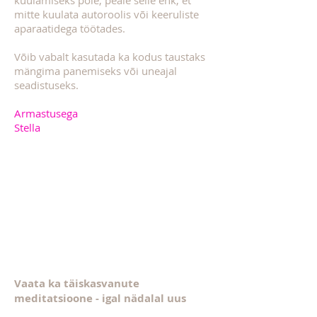
kuulamiseks pole, peale selle ehk, et
mitte kuulata autoroolis või keeruliste
aparaatidega töötades.
Võib vabalt kasutada ka kodus taustaks
mängima panemiseks või uneajal
seadistuseks.
Armastusega
Stella
Vaata ka täiskasvanute
meditatsioone - igal nädalal uus