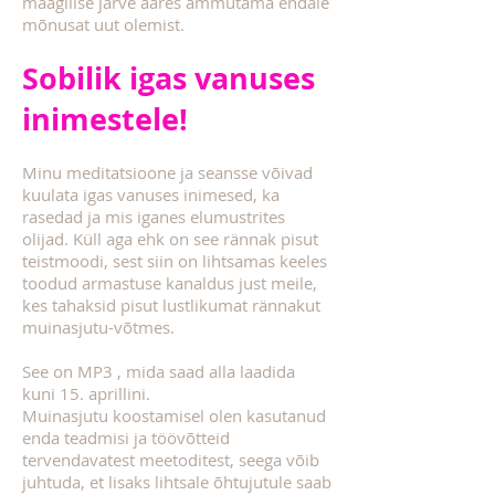
maagilise järve ääres ammutama endale
mõnusat uut olemist.
Sobilik igas vanuses
inimestele!
Minu meditatsioone ja seansse võivad
kuulata igas vanuses inimesed, ka
rasedad ja mis iganes elumustrites
olijad. Küll aga ehk on see rännak pisut
teistmoodi, sest siin on lihtsamas keeles
toodud armastuse kanaldus just meile,
kes tahaksid pisut lustlikumat rännakut
muinasjutu-võtmes.
See on MP3 , mida saad alla laadida
kuni 15. aprillini.
Muinasjutu koostamisel olen kasutanud
enda teadmisi ja töövõtteid
tervendavatest meetoditest, seega võib
juhtuda, et lisaks lihtsale õhtujutule saab