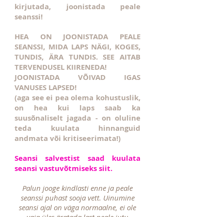
kirjutada, joonistada peale
seanssi!
HEA ON JOONISTADA PEALE
SEANSSI, MIDA LAPS NÄGI, KOGES,
TUNDIS, ÄRA TUNDIS. SEE AITAB
TERVENDUSEL KIIRENEDA!
JOONISTADA VÕIVAD IGAS
VANUSES LAPSED!
(aga see ei pea olema kohustuslik,
on hea kui laps saab ka
suusõnaliselt jagada - on oluline
teda kuulata hinnanguid
andmata või kritiseerimata!)
Seansi salvestist saad kuulata
seansi vastuvõtmiseks siit.
Palun jooge kindlasti enne ja peale
seanssi puhast sooja vett. Uinumine
seansi ajal on väga normaalne, ei ole