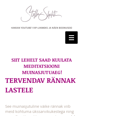
SIIT LEHELT SAAD KUULATA
MEDITATSIOONI
MUINASJUTUAEG!
TERVENDAV RÄNNAK
LASTELE
See muinasjutuline väike rännak viib
meid kohtuma ükssarvikukestega ning