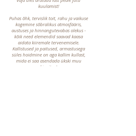
vaja üles äratada last peale jutu
kuulamist!
Puhas õhk, tervislik toit, rahu ja vaikuse
kogemine sõbralikus atmosfääris,
austuses ja hinnangutevabas olekus -
kõik need elemendid saavad kaasa
aidata kiiremale tervenemisele.
Kallistused ja paitused, armastusega
süles hoidmine on aga kallim kullast,
mida ei saa asendada ükski muu
kingitus!
LAEN ALLA VAJUTADES SIIA
KUULA SIIT
MUINASJUTT LASTELE
00:00
Stella Shakti 2020