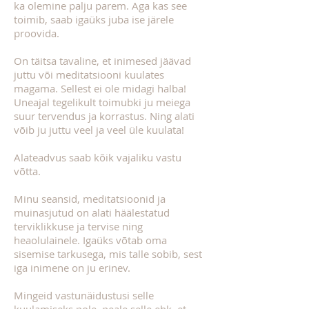
ka olemine palju parem. Aga kas see
toimib, saab igaüks juba ise järele
proovida.
On täitsa tavaline, et inimesed jäävad
juttu või meditatsiooni kuulates
magama. Sellest ei ole midagi halba!
Uneajal tegelikult toimubki ju meiega
suur tervendus ja korrastus. Ning alati
võib ju juttu veel ja veel üle kuulata!
Alateadvus saab kõik vajaliku vastu
võtta.
Minu seansid, meditatsioonid ja
muinasjutud on alati häälestatud
terviklikkuse ja tervise ning
heaolulainele. Igaüks võtab oma
sisemise tarkusega, mis talle sobib, sest
iga inimene on ju erinev.
Mingeid vastunäidustusi selle