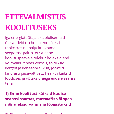
ETTEVALMISTUS
KOOLITUSEKS
Iga energiatöötaja üks olulisemaid
ülesandeid on hoida end täiesti
töökorras nii palju kui võimalik,
seepärast palun, et Sa enne
koolituspäevale tulekut hoiaksid end
võimalikult heas vormis, toituksid
kergelt ja kehasõbralikult, jooksid
kindlasti piisavalt vett, hea kui käiksid
looduses ja võtaksid aega endale seanssi
teha.
1) Enne koolitust käiksid kas ise
seanssi saamas, massaažis või spas,
mõnuleksid vannis ja lõõgastuksid