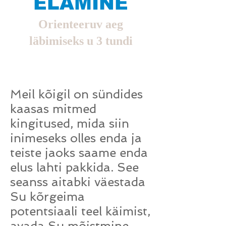
ELAMINE
Orienteeruv aeg
läbimiseks u 3 tundi
Meil kõigil on sündides
kaasas mitmed
kingitused, mida siin
inimeseks olles enda ja
teiste jaoks saame enda
elus lahti pakkida. See
seanss aitabki väestada
Su kõrgeima
potentsiaali teel käimist,
avada Su mõistmine