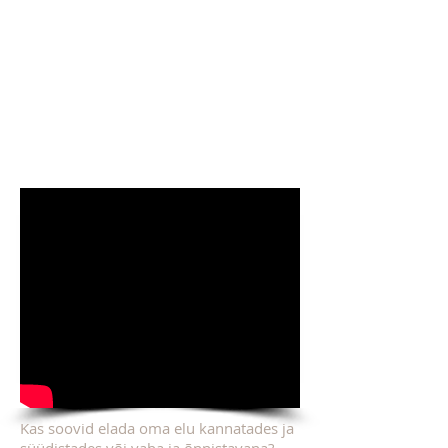
Kas soovid elada oma elu kannatades ja