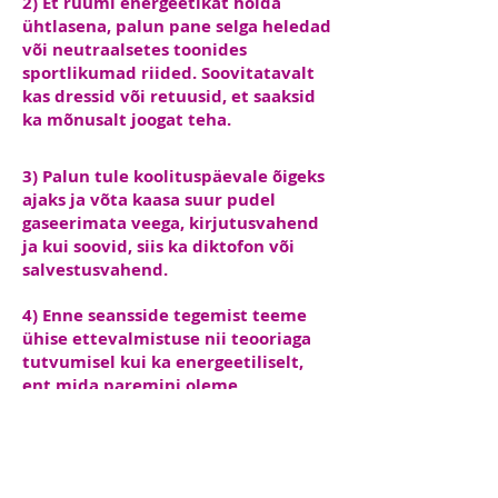
2) Et ruumi energeetikat hoida
ühtlasena, palun pane selga heledad
või neutraalsetes toonides
sportlikumad riided. Soovitatavalt
kas dressid või retuusid, et saaksid
ka mõnusalt joogat teha.
3) Palun tule koolituspäevale õigeks
ajaks ja võta kaasa suur pudel
gaseerimata veega, kirjutusvahend
ja kui soovid, siis ka diktofon või
salvestusvahend.
4) Enne seansside tegemist teeme
ühise ettevalmistuse nii teooriaga
tutvumisel kui ka energeetiliselt,
ent mida paremini oleme
häälestunud, seda kiiremini saame
minna uute huvitavate teemade
juurde.
Seega palun mõtle konkreetselt läbi