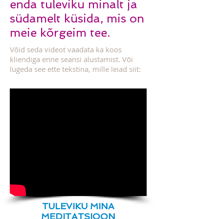
enda tuleviku minalt ja
südamelt küsida, mis on
meie kõrgeim tee.
Võid seda videot vaadata ka koos
kliendiga enne seansi alustamist. Või
lugeda see ette tekstina, mille leiad siit:
TULEVIKU MINA
MEDITATSIOON