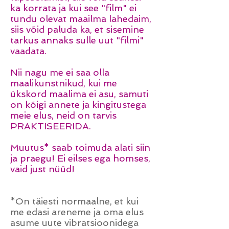
ka korrata ja kui see "film" ei
tundu olevat maailma lahedaim,
siis võid paluda ka, et sisemine
tarkus annaks sulle uut "filmi"
vaadata.
Nii nagu me ei saa olla
maalikunstnikud, kui me
ükskord maalima ei asu, samuti
on kõigi annete ja kingitustega
meie elus, neid on tarvis
PRAKTISEERIDA.
Muutus* saab toimuda alati siin
ja praegu! Ei eilses ega homses,
vaid just nüüd!
*On täiesti normaalne, et kui
me edasi areneme ja oma elus
asume uute vibratsioonidega