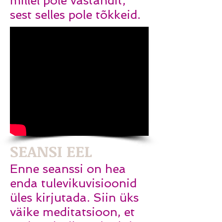
millel pole vastandit,
sest selles pole tõkkeid.
SEANSI EEL
Enne seanssi on hea
enda tulevikuvisioonid
üles kirjutada. Siin üks
väike meditatsioon, et