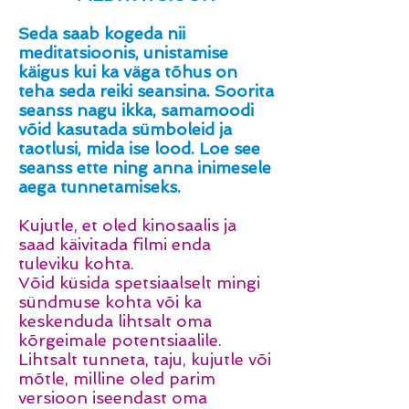
Seda saab kogeda nii
meditatsioonis, unistamise
käigus kui ka väga tõhus on
teha seda reiki seansina. Soorita
seanss nagu ikka, samamoodi
võid kasutada sümboleid ja
taotlusi, mida ise lood. Loe see
seanss ette ning anna inimesele
aega tunnetamiseks.
Kujutle, et oled kinosaalis ja
saad käivitada filmi enda
tuleviku kohta.
Võid küsida spetsiaalselt mingi
sündmuse kohta või ka
keskenduda lihtsalt oma
kõrgeimale potentsiaalile.
Lihtsalt tunneta, taju, kujutle või
mõtle, milline oled parim
versioon iseendast oma