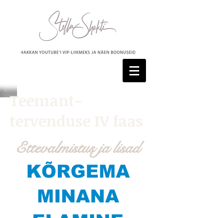
Teemant-
tervenduse IV faas
Ettevalmistus ja lisad
KÕRGEMA
MINANA