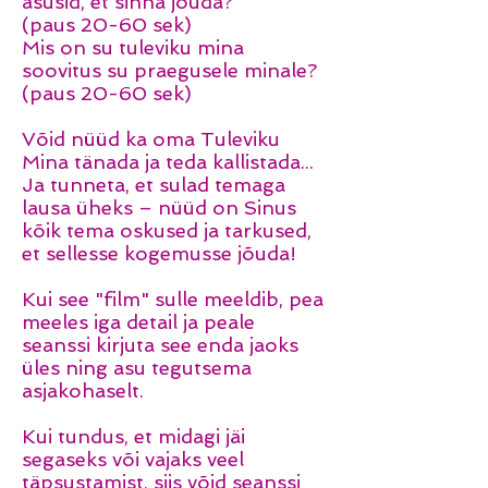
asusid, et sinna jõuda?
(paus 20-60 sek)
Mis on su tuleviku mina
soovitus su praegusele minale?
(paus 20-60 sek)
Võid nüüd ka oma Tuleviku
Mina tänada ja teda kallistada...
Ja tunneta, et sulad temaga
lausa üheks – nüüd on Sinus
kõik tema oskused ja tarkused,
et sellesse kogemusse jõuda!
Kui see "film" sulle meeldib, pea
meeles iga detail ja peale
seanssi kirjuta see enda jaoks
üles ning asu tegutsema
asjakohaselt.
Kui tundus, et midagi jäi
segaseks või vajaks veel
täpsustamist, siis võid seanssi