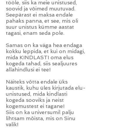
tööle, siis ka meie unistused,
soovid ja võimed muutuvad.
Seepärast ei maksa endale
pahaks panna, et see, mis oli
suur unistus kümme aastat
tagasi, enam seda pole.
Samas on ka väga hea endaga
kokku leppida, et kui on midagi,
mida KINDLASTI oma elus
kogeda tahad, siis sealjuures
allahindlusi ei tee!
Näiteks võtta endale üks
kaustik, kuhu üles kirjutada elu-
unistused, mida kindlasti
kogeda sooviks ja neist
kogemustest ei tagane!
Siis on ka universumil palju
lihtsam mõista, mis on Sinu
valik!