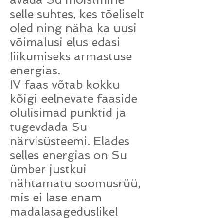
selle suhtes, kes tõeliselt
oled ning näha ka uusi
võimalusi elus edasi
liikumiseks armastuse
energias.
IV faas võtab kokku
kõigi eelnevate faaside
olulisimad punktid ja
tugevdada Su
närvisüsteemi. Elades
selles energias on Su
ümber justkui
nähtamatu soomusrüü,
mis ei lase enam
madalasageduslikel