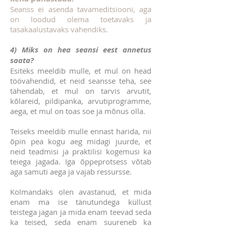
Seanss ei asenda tavameditsiooni, aga
on loodud olema toetavaks ja
tasakaalustavaks vahendiks.
4) Miks on hea seansi eest annetus
saata?
Esiteks meeldib mulle, et mul on head
töövahendid, et neid seansse teha, see
tähendab, et mul on tarvis arvutit,
kõlareid, pildipanka, arvutiprogramme,
aega, et mul on toas soe ja mõnus olla.
Teiseks meeldib mulle ennast harida, nii
õpin pea kogu aeg midagi juurde, et
neid teadmisi ja praktilisi kogemusi ka
teiega jagada. Iga õppeprotsess võtab
aga samuti aega ja vajab ressursse.
Kolmandaks olen avastanud, et mida
enam ma ise tänutundega küllust
teistega jagan ja mida enam teevad seda
ka teised, seda enam suureneb ka