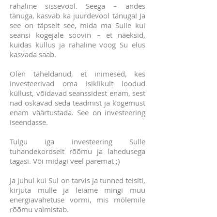
rahaline sissevool. Seega – andes
tänuga, kasvab ka juurdevool tänuga! Ja
see on täpselt see, mida ma Sulle kui
seansi kogejale soovin – et näeksid,
kuidas küllus ja rahaline voog Su elus
kasvada saab.
Olen täheldanud, et inimesed, kes
investeerivad oma isiklikult loodud
küllust, võidavad seanssidest enam, sest
nad oskavad seda teadmist ja kogemust
enam väärtustada. See on investeering
iseendasse.
Tulgu iga investeering Sulle
tuhandekordselt rõõmu ja lahedusega
tagasi. Või midagi veel paremat ;)
Ja juhul kui Sul on tarvis ja tunned teisiti,
kirjuta mulle ja leiame mingi muu
energiavahetuse vormi, mis mõlemile
rõõmu valmistab.