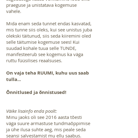
praeguse ja unistatava kogemuse
vahele.
Mida enam seda tunnet endas kasvatad,
mis tunne siis oleks, kui see unistus juba
olekski täitunud, siis seda kiiremini oled
selle täitumise kogemuse sees! Kui
suudad kohale tuua selle TUNDE,
manifesteerub see kogemus ka väga
ruttu füüsilises reaalsuses.
On vaja teha RUUMI, kuhu uus saab
tulla...
Õnnitlused ja õnnistused!
Väike lisainfo enda poolt:
Minu jaoks oli see 2016 aasta tõesti
väga suure armastuse tundmaõppimise
ja ühe ilusa suhte aeg, mis peale seda
seansi salvestamist mu ellu saabus.