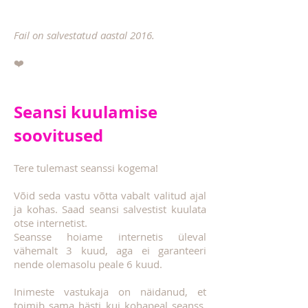
Fail on salvestatud aastal 2016.
❤️
Seansi kuulamise
soovitused
Tere tulemast seanssi kogema!
Võid seda vastu võtta vabalt valitud ajal
ja kohas. Saad seansi salvestist kuulata
otse internetist.
Seansse hoiame internetis üleval
vähemalt 3 kuud, aga ei garanteeri
nende olemasolu peale 6 kuud.
Inimeste vastukaja on näidanud, et
toimib sama hästi kui kohapeal seanss.