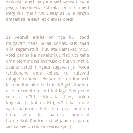
väiksed uued harjumused saavad Sulle
peagi tavaliseks sõbraks ja siis näed
isegi kui imelisi vilju elupuu Sulle kingib
lihtsalt selle eest, et olemas oled!
2) Seansi ajaks
on hea kui saad
mugavalt heita pikali kohas, kus saad
olla segamatult, kuulata vastavat mp3,
võid panna ka näiteks küünlad või teha
oma olemine nii mõnusaks kui võimalik.
Seansi vältel hingata sügavalt ja hoida
tähelepanu oma kehas. Kui tulevad
mingid tunded, visioonid, tundmused,
las nad lihtsalt olla. Luba kõigel sündida,
ei pea sundima end kuidagi. Siis peale
seanssi võid kirjutada üles, mida
kogesid ja kui raatsid, võid ka mulle
saata paar rida. Ent see ei pea sündima
täna, võid ka näiteks järgmisel
hommikul. Kui tunned, et jääd magama,
siis ka see on ok ka seansi ajal :)