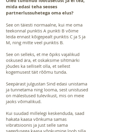
Oled tundnud lootusetust ja ei tea,
mida edasi teha seoses
partnerlussuhetega oma elus?
See on täiesti normaalne, kui me oma
teekonnal punktis A punkti B võime
leida ennast kõigepealt punktis C ja S ja
M, ning mitte veel punktis B.
See on selleks, et me õpiks vajalikud
oskused ära, et oskaksime sihtmärki
jõudes ka selliselt olla, et sellest
kogemusest täit rõõmu tunda.
Seepärast julgustan Sind edasi unistama
ja tunnetama ning looma, sest unistused
on mälestused tulevikust, mis on meie
jaoks võimalikud.
Kui suudad millelegi keskenduda, saad
hakata kaasa võnkuma samas
vibratsioonis ja just selle sama
sagedusega kaasa võnkumine loob silla