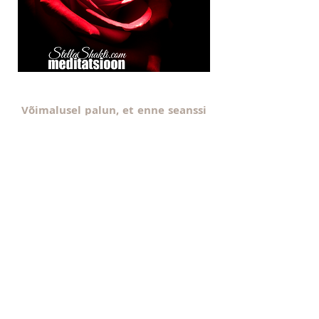
Võimalusel palun, et enne seanssi
palun korista oma kodu ja käi ka
ise pesemas, selliselt oled kõige
paremini valmistunud, et võtta
kõrgeid sagedusi vastu!
Enne seanssi on väga hea panna
kirja, missugune sinu arvates
armastusküllane elu sinu jaoks
oleks - mida sa kogeda soovid?
Hoia kirjutusvahendid ligi, et
saaksid ka oma mõtted üles
kirjutada peale seanssi!
Seansi salvestist saad kuulata