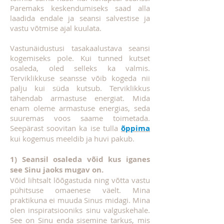
Paremaks keskendumiseks saad alla
laadida endale ja seansi salvestise ja
vastu võtmise ajal kuulata.
Vastunäidustusi tasakaalustava seansi
kogemiseks pole. Kui tunned kutset
osaleda, oled selleks ka valmis.
Terviklikkuse seansse võib kogeda nii
palju kui süda kutsub. Terviklikkus
tähendab armastuse energiat. Mida
enam oleme armastuse energias, seda
suuremas voos saame toimetada.
Seepärast soovitan ka ise tulla
õppima
kui kogemus meeldib ja huvi pakub.
1) Seansil osaleda võid kus iganes
see Sinu jaoks mugav on.
Võid lihtsalt lõõgastuda ning võtta vastu
pühitsuse omaenese väelt. Mina
praktikuna ei muuda Sinus midagi. Mina
olen inspiratsiooniks sinu valguskehale.
See on Sinu enda sisemine tarkus, mis