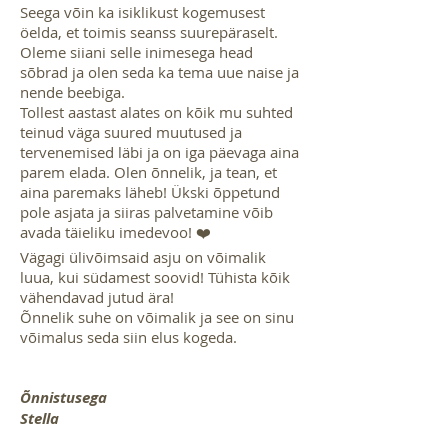
Seega võin ka isiklikust kogemusest
öelda, et toimis seanss suurepäraselt.
Oleme siiani selle inimesega head
sõbrad ja olen seda ka tema uue naise ja
nende beebiga.
Tollest aastast alates on kõik mu suhted
teinud väga suured muutused ja
tervenemised läbi ja on iga päevaga aina
parem elada. Olen õnnelik, ja tean, et
aina paremaks läheb! Ükski õppetund
pole asjata ja siiras palvetamine võib
avada täieliku imedevoo! ❤️
Vägagi ülivõimsaid asju on võimalik
luua, kui südamest soovid! Tühista kõik
vähendavad jutud ära!
Õnnelik suhe on võimalik ja see on sinu
võimalus seda siin elus kogeda.
Õnnistusega
Stella