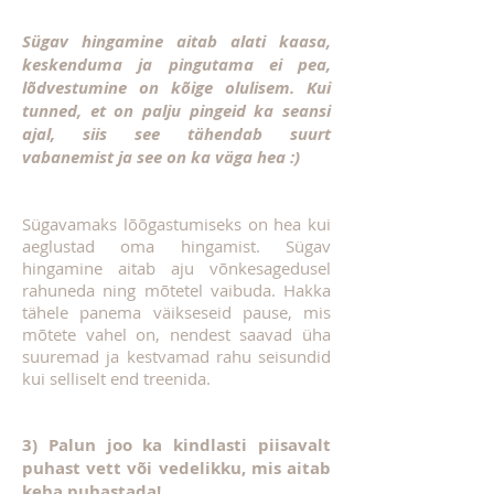
Sügav hingamine aitab alati kaasa,
keskenduma ja pingutama ei pea,
lõdvestumine on kõige olulisem. Kui
tunned, et on palju pingeid ka seansi
ajal, siis see tähendab suurt
vabanemist ja see on ka väga hea :)
Sügavamaks lõõgastumiseks on hea kui
aeglustad oma hingamist. Sügav
hingamine aitab aju võnkesagedusel
rahuneda ning mõtetel vaibuda. Hakka
tähele panema väikseseid pause, mis
mõtete vahel on, nendest saavad üha
suuremad ja kestvamad rahu seisundid
kui selliselt end treenida.
3) Palun joo ka kindlasti piisavalt
puhast vett või vedelikku, mis aitab
keha puhastada!