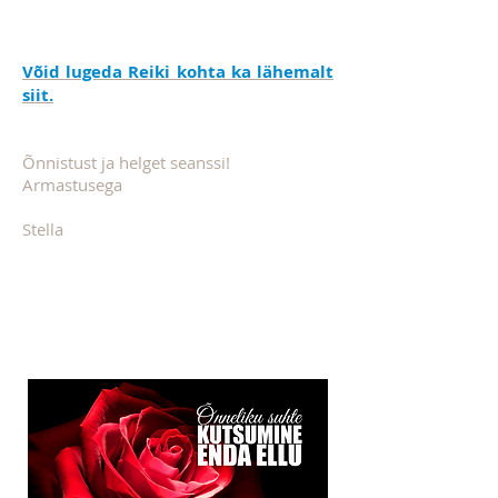
Võid lugeda Reiki kohta ka lähemalt
siit.
Õnnistust ja helget seanssi!
Armastusega
Stella