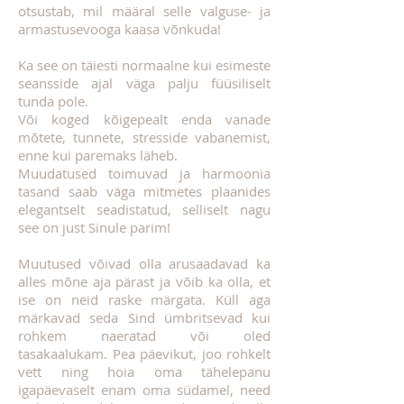
otsustab, mil määral selle valguse- ja
armastusevooga kaasa võnkuda!
Ka see on täiesti normaalne kui esimeste
seansside ajal väga palju füüsiliselt
tunda pole.
Või koged kõigepealt enda vanade
mõtete, tunnete, stresside vabanemist,
enne kui paremaks läheb.
Muudatused toimuvad ja harmoonia
tasand saab väga mitmetes plaanides
elegantselt seadistatud, selliselt nagu
see on just Sinule parim!
Muutused võivad olla arusaadavad ka
alles mõne aja pärast ja võib ka olla, et
ise on neid raske märgata. Küll aga
märkavad seda Sind ümbritsevad kui
rohkem naeratad või oled
tasakaalukam. Pea päevikut, joo rohkelt
vett ning hoia oma tähelepanu
igapäevaselt enam oma südamel, need