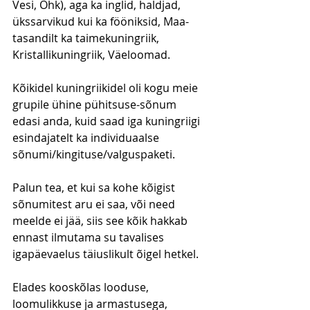
Vesi, Õhk), aga ka inglid, haldjad, 
ükssarvikud kui ka fööniksid, Maa-
tasandilt ka taimekuningriik, 
Kristallikuningriik, Väeloomad.
Kõikidel kuningriikidel oli kogu meie 
grupile ühine pühitsuse-sõnum 
edasi anda, kuid saad iga kuningriigi 
esindajatelt ka individuaalse 
sõnumi/kingituse/valguspaketi.
Palun tea, et kui sa kohe kõigist 
sõnumitest aru ei saa, või need 
meelde ei jää, siis see kõik hakkab 
ennast ilmutama su tavalises 
igapäevaelus täiuslikult õigel hetkel.
Elades kooskõlas looduse, 
loomulikkuse ja armastusega, 