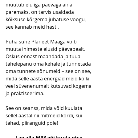
muutub elu iga päevaga aina 
paremaks, on tarvis usaldada 
kõiksuse kõrgema juhatuse voogu, 
see kannab meid hästi.
Püha suhe Planeet Maaga võib 
muuta inimeste elusid päevapealt. 
Oskus ennast maandada ja tuua 
tähelepanu oma kehale ja tunnetada 
oma tunnete sõnumeid – see on see, 
mida selle aasta energiad meid kõiki 
veel süvenenumalt kutsuvad kogema 
ja praktiseerima.
See on seanss, mida võid kuulata 
sellel aastal nii mitmeid kordi, kui 
tahad, piiranguid pole!
Lae alla MP3 või kuula otse 