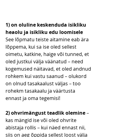
1) on oluline keskenduda isikliku 
heaolu ja isikliku edu loomisele
See lõpmatu teiste aitamine eab ära 
lõppema, kui sa ise oled sellest 
oimetu, katkine, haige või tunned, et 
oled justkui välja väänatud – need 
kogemused näitavad, et oled andnud 
rohkem kui vastu saanud – olukord 
on olnud tasakaalust väljas – too 
rohekm tasakaalu ja väärtusta 
ennast ja oma tegemisi!
2) ohvrimängust teadlik olemine 
– 
kas mängid ise või oled ohvrite 
abistaja rollis – kui näed ennast nii, 
siis on aeg õppida sellest loost välja 