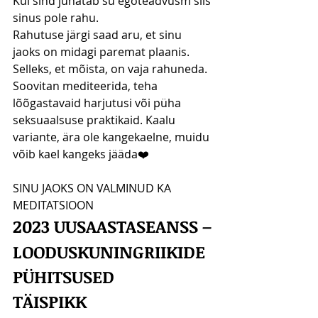
Kui sind juhatab su egoteadvusm siis 
sinus pole rahu. 
Rahutuse järgi saad aru, et sinu 
jaoks on midagi paremat plaanis. 
Selleks, et mõista, on vaja rahuneda. 
Soovitan mediteerida, teha 
lõõgastavaid harjutusi või püha 
seksuaalsuse praktikaid. Kaalu 
variante, ära ole kangekaelne, muidu 
võib kael kangeks jääda❤️
SINU JAOKS ON VALMINUD KA 
MEDITATSIOON
2023 UUSAASTASEANSS –
LOODUSKUNINGRIIKIDE 
PÜHITSUSED
TÄISPIKK 