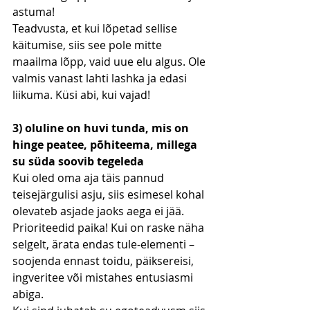
astuma!
Teadvusta, et kui lõpetad sellise 
käitumise, siis see pole mitte 
maailma lõpp, vaid uue elu algus. Ole 
valmis vanast lahti lashka ja edasi 
liikuma. Küsi abi, kui vajad!
3) oluline on huvi tunda, mis on 
hinge peatee, põhiteema, millega 
su süda soovib tegeleda
Kui oled oma aja täis pannud 
teisejärgulisi asju, siis esimesel kohal 
olevateb asjade jaoks aega ei jää. 
Prioriteedid paika! Kui on raske näha 
selgelt, ärata endas tule-elementi – 
soojenda ennast toidu, päiksereisi, 
ingveritee või mistahes entusiasmi 
abiga.