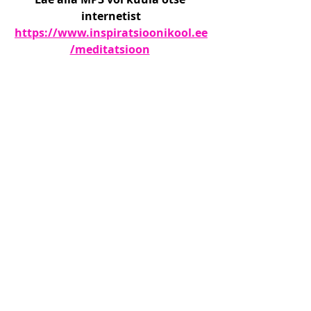
internetist
https://www.inspiratsioonikool.ee
/meditatsioon
Õnnistustega
Stella