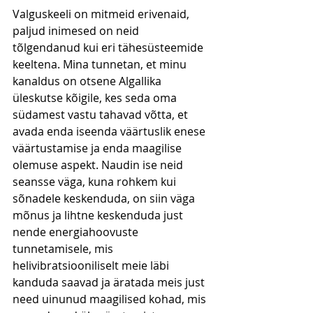
Valguskeeli on mitmeid erivenaid, 
paljud inimesed on neid 
tõlgendanud kui eri tähesüsteemide 
keeltena. Mina tunnetan, et minu 
kanaldus on otsene Algallika 
üleskutse kõigile, kes seda oma 
südamest vastu tahavad võtta, et 
avada enda iseenda väärtuslik enese 
väärtustamise ja enda maagilise 
olemuse aspekt. Naudin ise neid 
seansse väga, kuna rohkem kui 
sõnadele keskenduda, on siin väga 
mõnus ja lihtne keskenduda just 
nende energiahoovuste 
tunnetamisele, mis 
helivibratsiooniliselt meie läbi 
kanduda saavad ja äratada meis just 
need uinunud maagilised kohad, mis 