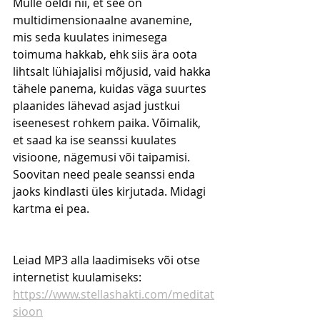
Mulle öeldi nii, et see on 
multidimensionaalne avanemine, 
mis seda kuulates inimesega 
toimuma hakkab, ehk siis ära oota 
lihtsalt lühiajalisi mõjusid, vaid hakka 
tähele panema, kuidas väga suurtes 
plaanides lähevad asjad justkui 
iseenesest rohkem paika. Võimalik, 
et saad ka ise seanssi kuulates 
visioone, nägemusi või taipamisi. 
Soovitan need peale seanssi enda 
jaoks kindlasti üles kirjutada. Midagi 
kartma ei pea.
Leiad MP3 alla laadimiseks või otse 
internetist kuulamiseks: 
https://www.stellashakti.com/meditat
sioon