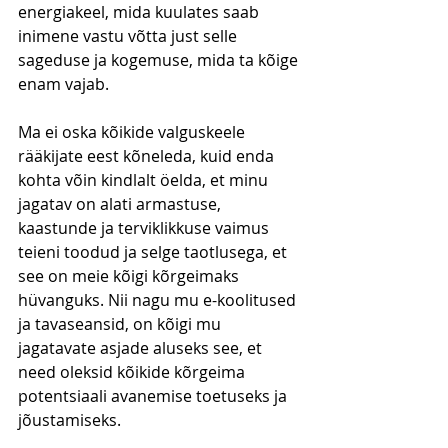
energiakeel, mida kuulates saab 
inimene vastu võtta just selle 
sageduse ja kogemuse, mida ta kõige 
enam vajab.
Ma ei oska kõikide valguskeele 
rääkijate eest kõneleda, kuid enda 
kohta võin kindlalt öelda, et minu 
jagatav on alati armastuse, 
kaastunde ja terviklikkuse vaimus 
teieni toodud ja selge taotlusega, et 
see on meie kõigi kõrgeimaks 
hüvanguks. Nii nagu mu e-koolitused 
ja tavaseansid, on kõigi mu 
jagatavate asjade aluseks see, et 
need oleksid kõikide kõrgeima 
potentsiaali avanemise toetuseks ja 
jõustamiseks.