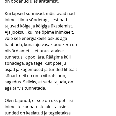
on oodanud üles äratamist.
Kui lapsed sünnivad, mõistavad nad 
inimesi ilma sõndetagi, sest nad 
tajuvad kõige ja kõigiga üksolemist. 
Aja jooksul, kui me õpime inimkeelt, 
võib see energiakeele oskus aga 
hääbuda, kuna aju vasak poolkera on 
niivõrd ametis, et unustatakse 
tunnetuslik pool ära. Räägime küll 
sõnadega, aga tegelikult pole ju 
asjad ja kogemused ja tunded lihtsalt 
sõnad, neil on oma vibratsioon, 
sagedus. Selleks, et seda tajuda, on 
aga tarvis tunnetada.
Olen tajunud, et see on üks põhilisi 
inimeste kannatuste alustalasid – 
tunded on keelatud ja tegeletakse 