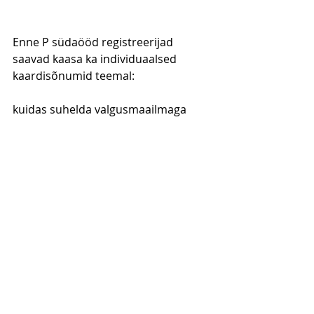
Enne P südaööd registreerijad 
saavad kaasa ka individuaalsed 
kaardisõnumid teemal:
kuidas suhelda valgusmaailmaga
mis aitab saada kontakti sisemise 
tarkuse ja kõrgema juhatusega
mis aitab hoida püsiühendust 
algallika lõpmatu külluse- ja 
õndsusevooga
Kaardisõnumid saadan laiali enne 
20. maid meili teel.