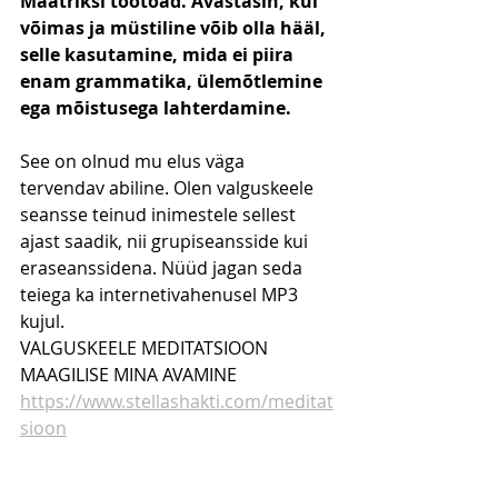
Maatriksi töötoad. Avastasin, kui 
võimas ja müstiline võib olla hääl, 
selle kasutamine, mida ei piira 
enam grammatika, ülemõtlemine 
ega mõistusega lahterdamine.
See on olnud mu elus väga 
tervendav abiline. Olen valguskeele 
seansse teinud inimestele sellest 
ajast saadik, nii grupiseansside kui 
eraseanssidena. Nüüd jagan seda 
teiega ka internetivahenusel MP3 
kujul.
VALGUSKEELE MEDITATSIOON 
MAAGILISE MINA AVAMINE
https://www.stellashakti.com/meditat
sioon