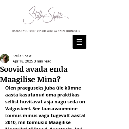
Stella Shakti
Apr 18, 2025
3 min read
Soovid avada enda
Maagilise Mina?
Olen praeguseks juba üle kümne 
aasta kasutanud oma praktikas 
sellist huvitavat asja nagu seda on 
Valguskeel. See taasavanemine 
toimus minus väga tugevalt aastal 
2010, mil toimusid Maagilise 