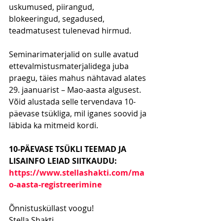
uskumused, piirangud, 
blokeeringud, segadused, 
teadmatusest tulenevad hirmud.
Seminarimaterjalid on sulle avatud 
ettevalmistusmaterjalidega juba 
praegu, täies mahus nähtavad alates 
29. jaanuarist – Mao-aasta algusest.
Võid alustada selle tervendava 10-
päevase tsükliga, mil iganes soovid ja 
läbida ka mitmeid kordi.​
10-PÄEVASE TSÜKLI TEEMAD JA 
LISAINFO LEIAD SIITKAUDU:
https://www.stellashakti.com/ma
o-aasta-registreerimine
Õnnistusküllast voogu!
Stella Shakti