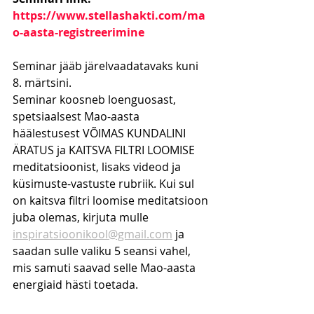
https://www.stellashakti.com/ma
o-aasta-registreerimine
Seminar jääb järelvaadatavaks kuni 
8. märtsini.
Seminar koosneb loenguosast, 
spetsiaalsest Mao-aasta 
häälestusest VÕIMAS KUNDALINI 
ÄRATUS ja KAITSVA FILTRI LOOMISE 
meditatsioonist, lisaks videod ja 
küsimuste-vastuste rubriik. Kui sul 
on kaitsva filtri loomise meditatsioon 
juba olemas, kirjuta mulle 
inspiratsioonikool@gmail.com
 ja 
saadan sulle valiku 5 seansi vahel, 
mis samuti saavad selle Mao-aasta 
energiaid hästi toetada.