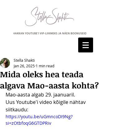
Stella Shakti
Jan 26, 2025
1 min read
Mida oleks hea teada
algava Mao-aasta kohta?
Mao-aasta algab 29. jaanuaril.
Uus Youtube'i video kõigile nähtav 
siitkaudu:
https://youtu.be/uGmncoDI9Ng?
si=zOtbfoqG6GTDPRiv