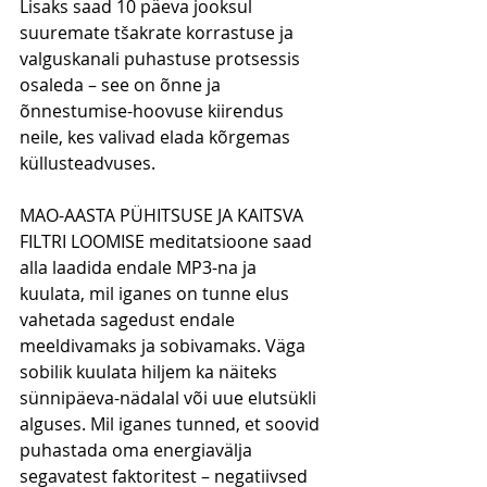
Lisaks saad 10 päeva jooksul 
suuremate tšakrate korrastuse ja 
valguskanali puhastuse protsessis 
osaleda – see on õnne ja 
õnnestumise-hoovuse kiirendus 
neile, kes valivad elada kõrgemas 
küllusteadvuses.
MAO-AASTA PÜHITSUSE JA KAITSVA 
FILTRI LOOMISE meditatsioone saad 
alla laadida endale MP3-na ja 
kuulata, mil iganes on tunne elus 
vahetada sagedust endale 
meeldivamaks ja sobivamaks. Väga 
sobilik kuulata hiljem ka näiteks 
sünnipäeva-nädalal või uue elutsükli 
alguses. Mil iganes tunned, et soovid 
puhastada oma energiavälja 
segavatest faktoritest – negatiivsed 