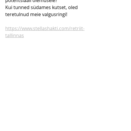
potentsiaali olemusele?
Kui tunned südames kutset, oled 
teretulnud meie valgusringi!
https://www.stellashakti.com/retriit-
tallinnas