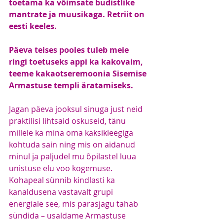
toetama ka võimsate budistlike 
mantrate ja muusikaga. Retriit on 
eesti keeles.
Päeva teises pooles tuleb meie 
ringi toetuseks appi ka kakovaim, 
teeme kakaotseremoonia Sisemise 
Armastuse templi äratamiseks.
Jagan päeva jooksul sinuga just neid 
praktilisi lihtsaid oskuseid, tänu 
millele ka mina oma kaksikleegiga 
kohtuda sain ning mis on aidanud 
minul ja paljudel mu õpilastel luua 
unistuse elu voo kogemuse. 
Kohapeal sünnib kindlasti ka 
kanaldusena vastavalt grupi 
energiale see, mis parasjagu tahab 
sündida – usaldame Armastuse 