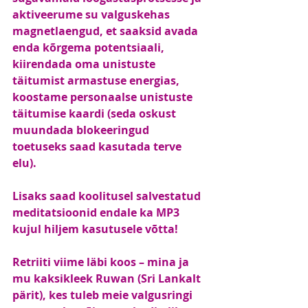
aktiveerume su valguskehas 
magnetlaengud, et saaksid avada 
enda kõrgema potentsiaali, 
kiirendada oma unistuste 
täitumist armastuse energias, 
koostame personaalse unistuste 
täitumise kaardi (seda oskust 
muundada blokeeringud 
toetuseks saad kasutada terve 
elu).
Lisaks saad koolitusel salvestatud 
meditatsioonid endale ka MP3 
kujul hiljem kasutusele võtta!
Retriiti viime läbi koos – mina ja 
mu kaksikleek Ruwan (Sri Lankalt 
pärit), kes tuleb meie valgusringi 