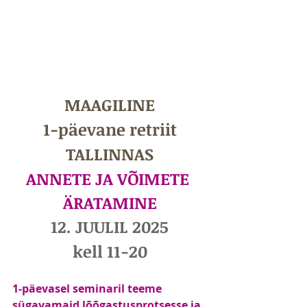
MAAGILINE​
1-päevane retriit
TALLINNAS
ANNETE JA VÕIMETE 
ÄRATAMINE
12. JUULIL 2025
kell 11-20
1-päevasel seminaril teeme 
sügavamaid lõõgastusprotsesse ja 