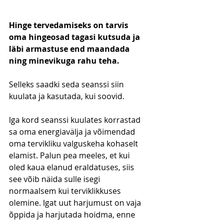
Hinge tervedamiseks on tarvis 
oma hingeosad tagasi kutsuda ja 
läbi armastuse end maandada 
ning minevikuga rahu teha.
Selleks saadki seda seanssi siin 
kuulata ja kasutada, kui soovid.
Iga kord seanssi kuulates korrastad 
sa oma energiavälja ja võimendad 
oma tervikliku valguskeha kohaselt 
elamist. Palun pea meeles, et kui 
oled kaua elanud eraldatuses, siis 
see võib näida sulle isegi 
normaalsem kui terviklikkuses 
olemine. Igat uut harjumust on vaja 
õppida ja harjutada hoidma, enne 