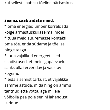
kui sellest saab su tõeline pärisoskus.
Seanss saab aidata meid:
* oma energiad ümber korraldada 
kõige armastusküllaseimal moel
* tuua meid suuremasse kontakti 
oma tõe, enda südame ja tõelise 
hinge teega
* luua vajalikud energeetilised 
seadistused, et meie igapäevaelu 
saaks olla tervendav ja väestav 
kogemu
*leida sisemist tarkust, et vajalikke 
samme astuda, mida hing on ammu 
tahtnud ette võtta, aga millele 
võibolla pea pole senini lahendust 
leidnud.