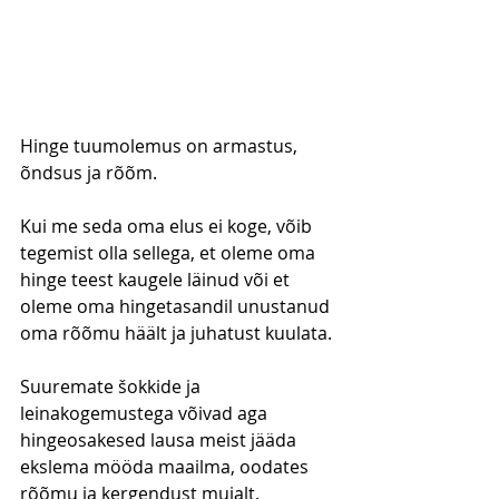
Hinge tuumolemus on armastus, 
õndsus ja rõõm.
Kui me seda oma elus ei koge, võib 
tegemist olla sellega, et oleme oma 
hinge teest kaugele läinud või et 
oleme oma hingetasandil unustanud 
oma rõõmu häält ja juhatust kuulata.
Suuremate šokkide ja 
leinakogemustega võivad aga 
hingeosakesed lausa meist jääda 
ekslema mööda maailma, oodates 
rõõmu ja kergendust mujalt.