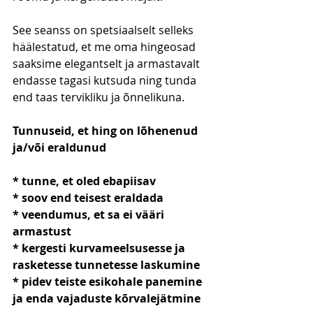
See seanss on spetsiaalselt selleks 
häälestatud, et me oma hingeosad 
saaksime elegantselt ja armastavalt 
endasse tagasi kutsuda ning tunda 
end taas tervikliku ja õnnelikuna.
Tunnuseid, et hing on lõhenenud 
ja/või eraldunud 
* tunne, et oled ebapiisav
* soov end teisest eraldada
* veendumus, et sa ei vääri 
armastust
* kergesti kurvameelsusesse ja 
rasketesse tunnetesse laskumine
* pidev teiste esikohale panemine 
ja enda vajaduste kõrvalejätmine