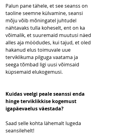
Palun pane tähele, et see seanss on 
taoline seemne külvamine, seansi 
mõju võib mõningatel juhtudel 
nähtavaks tulla koheselt, ent on ka 
võimalik, et suuremaid muutusi näed 
alles aja möödudes, kui tajud, et oled 
hakanud elus toimuvale uue 
terviklikuma pilguga vaatama ja 
seega tõmbad ligi uusi võimsaid 
küpsemaid elukogemusi.
Kuidas veelgi peale seanssi enda 
hinge terviklikkise kogemust 
igapäevaelus väestada?
Saad selle kohta lähemalt lugeda 
seansilehelt!