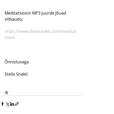
Meditatsiooni MP3 juurde jõuad 
siitkaudu: 
https://www.stellashakti.com/meditat
sioon
Õnnistusega
Stella Shakti
🌼