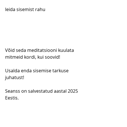
leida sisemist rahu
Võid seda meditatsiooni kuulata 
mitmeid kordi, kui soovid!
Usalda enda sisemise tarkuse 
juhatust!
Seanss on salvestatud aastal 2025 
Eestis.
Kõigile soovijaile kaasa ka 
individuaalsed kaardisõnumid meili 