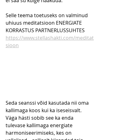
ei saa su külge haakuda.
Selle teema toetuseks on valminud 
uhiuus meditatsioon ENERGIATE 
KORRASTUS PARTNERLUSSUHTES 
https://www.stellashakti.com/meditat
sioon
Seda seanssi võid kasutada nii oma 
kallimaga koos kui ka iseseisvalt. 
Väga hästi sobib see ka enda 
tulevase kallimaga energiate 
harmoniseerimiseks, kes on 