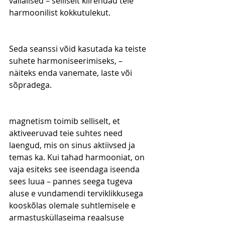
vallalised – selliselt kiirendad teie 
harmoonilist kokkutulekut.
Seda seanssi võid kasutada ka teiste 
suhete harmoniseerimiseks, – 
näiteks enda vanemate, laste või 
sõpradega.
magnetism toimib selliselt, et 
aktiveeruvad teie suhtes need 
laengud, mis on sinus aktiivsed ja 
temas ka. Kui tahad harmooniat, on 
vaja esiteks see iseendaga iseenda 
sees luua – pannes seega tugeva 
aluse e vundamendi terviklikkusega 
kooskõlas olemale suhtlemisele e 
armastusküllaseima reaalsuse 