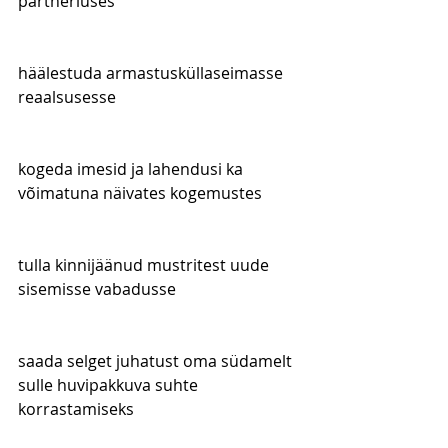
partnerluses
häälestuda armastusküllaseimasse 
reaalsusesse
kogeda imesid ja lahendusi ka 
võimatuna näivates kogemustes
tulla kinnijäänud mustritest uude 
sisemisse vabadusse
saada selget juhatust oma südamelt 
sulle huvipakkuva suhte 
korrastamiseks