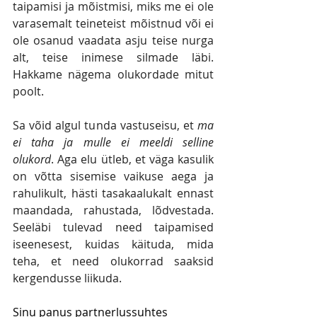
taipamisi ja mõistmisi, miks me ei ole 
varasemalt teineteist mõistnud või ei 
ole osanud vaadata asju teise nurga 
alt, teise inimese silmade läbi. 
Hakkame nägema olukordade mitut 
poolt.
Sa võid algul tunda vastuseisu, et 
ma 
ei taha ja mulle ei meeldi selline 
olukord
. Aga elu ütleb, et väga kasulik 
on võtta sisemise vaikuse aega ja 
rahulikult, hästi tasakaalukalt ennast 
maandada, rahustada, lõdvestada. 
Seeläbi tulevad need taipamised 
iseenesest, kuidas käituda, mida 
teha, et need olukorrad saaksid 
kergendusse liikuda.
Sinu panus partnerlussuhtes 