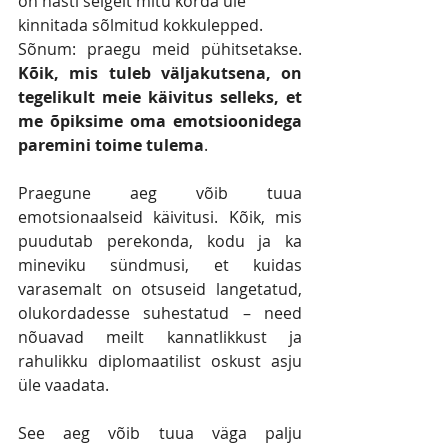
on hästi selgelt mitu korda üle 
kinnitada sõlmitud kokkulepped.
Sõnum: praegu meid pühitsetakse. 
Kõik, mis tuleb väljakutsena, on 
tegelikult meie käivitus selleks, et 
me õpiksime oma emotsioonidega 
paremini toime tulema
. 
Praegune aeg võib tuua 
emotsionaalseid käivitusi. Kõik, mis 
puudutab perekonda, kodu ja ka 
mineviku sündmusi, et kuidas 
varasemalt on otsuseid langetatud, 
olukordadesse suhestatud – need 
nõuavad meilt kannatlikkust ja 
rahulikku diplomaatilist oskust asju 
üle vaadata.
See aeg võib tuua väga palju 