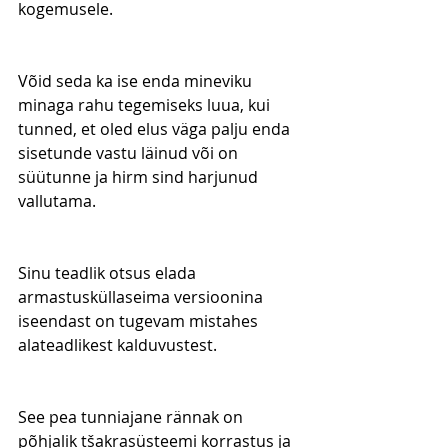
kogemusele.
Võid seda ka ise enda mineviku 
minaga rahu tegemiseks luua, kui 
tunned, et oled elus väga palju enda 
sisetunde vastu läinud või on 
süütunne ja hirm sind harjunud 
vallutama.
Sinu teadlik otsus elada 
armastusküllaseima versioonina 
iseendast on tugevam mistahes 
alateadlikest kalduvustest.
See pea tunniajane rännak on 
põhjalik tšakrasüsteemi korrastus ja 