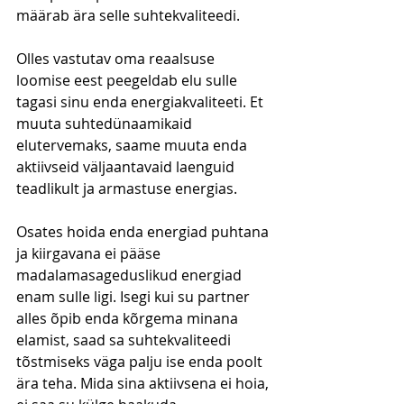
määrab ära selle suhtekvaliteedi.
Olles vastutav oma reaalsuse 
loomise eest peegeldab elu sulle 
tagasi sinu enda energiakvaliteeti. Et 
muuta suhtedünaamikaid 
elutervemaks, saame muuta enda 
aktiivseid väljaantavaid laenguid 
teadlikult ja armastuse energias.
Osates hoida enda energiad puhtana 
ja kiirgavana ei pääse 
madalamasageduslikud energiad 
enam sulle ligi. Isegi kui su partner 
alles õpib enda kõrgema minana 
elamist, saad sa suhtekvaliteedi 
tõstmiseks väga palju ise enda poolt 
ära teha. Mida sina aktiivsena ei hoia, 