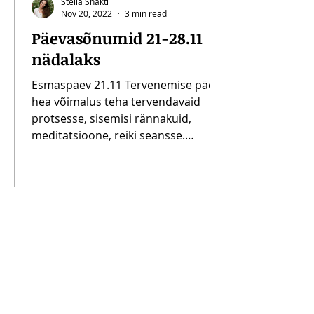
Stella Shakti
Nov 20, 2022
3 min read
Päevasõnumid 21-28.11
nädalaks
Esmaspäev 21.11 Tervenemise päev -
hea võimalus teha tervendavaid
protsesse, sisemisi rännakuid,
meditatsioone, reiki seansse.
Päeva...