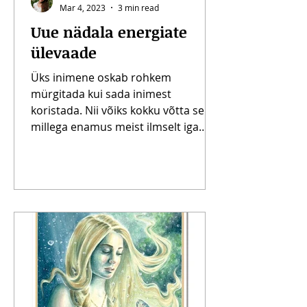
Mar 4, 2023
3 min read
Uue nädala energiate
ülevaade
Üks inimene oskab rohkem
mürgitada kui sada inimest
koristada. Nii võiks kokku võtta selle,
millega enamus meist ilmselt iga
päev on...