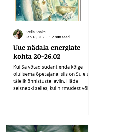
Stella Shakti
Feb 18, 2023
2 min read
Uue nädala energiate
kohta 20-26.02
Kui Sa võtad südant enda kõige
olulisema õpetajana, siis on Su elu
täielik õnnistuste laviin. Häda
seisnebki selles, kui hirmudest või...