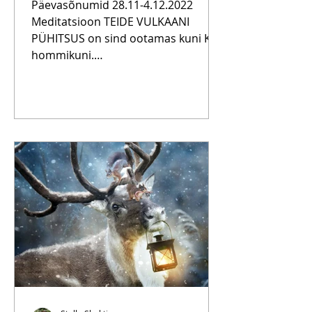
Päevasõnumid 28.11-4.12.2022
Meditatsioon TEIDE VULKAANI
PÜHITSUS on sind ootamas kuni K
hommikuni.
https://www.inspiratsioonikool.ee/m
ed...