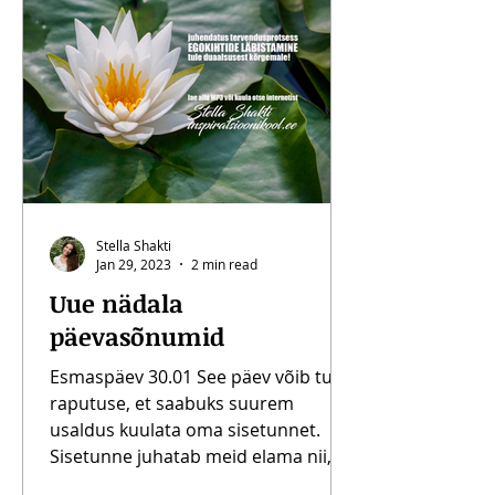
Stella Shakti
Jan 29, 2023
2 min read
Uue nädala
päevasõnumid
Esmaspäev 30.01 See päev võib tuua
raputuse, et saabuks suurem
usaldus kuulata oma sisetunnet.
Sisetunne juhatab meid elama nii,
et...