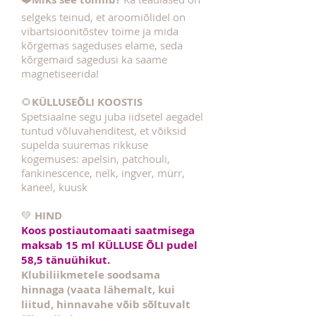
selgeks teinud, et aroomiõlidel on
vibartsioonitõstev toime ja mida
kõrgemas sageduses elame, seda
kõrgemaid sagedusi ka saame
magnetiseerida!
🌻
KÜLLUSEÕLI KOOSTIS
Spetsiaalne segu juba iidsetel aegadel
tuntud võluvahenditest, et võiksid
supelda suuremas rikkuse
kogemuses: apelsin, patchouli,
fankinescence, nelk, ingver, mürr,
kaneel, kuusk
💚
HIND
Koos postiautomaati saatmisega
maksab 15 ml KÜLLUSE ÕLI pudel
58,5 tänuühikut.
Klubiliikmetele soodsama
hinnaga (vaata lähemalt, kui
liitud, hinnavahe võib sõltuvalt