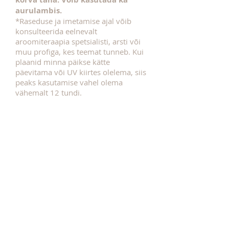
aurulambis.
*Raseduse ja imetamise ajal võib
konsulteerida eelnevalt
aroomiteraapia spetsialisti, arsti või
muu profiga, kes teemat tunneb. Kui
plaanid minna päikse kätte
päevitama või UV kiirtes olelema, siis
peaks kasutamise vahel olema
vähemalt 12 tundi.