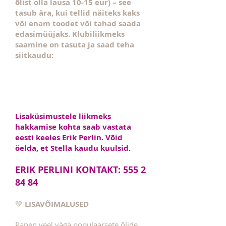
õlist olla lausa 10-15 eur) – see
tasub ära, kui tellid näiteks kaks
või enam toodet või tahad saada
edasimüüjaks. Klubiliikmeks
saamine on tasuta ja saad teha
siitkaudu:
Lisaküsimustele liikmeks
hakkamise kohta saab vastata
eesti keeles Erik Perlin. Võid
öelda, et Stella kaudu kuulsid.
ERIK PERLINI KONTAKT:
555 2
84 84
💚
LISAVÕIMALUSED
Panen veel väga populaarsete õlide