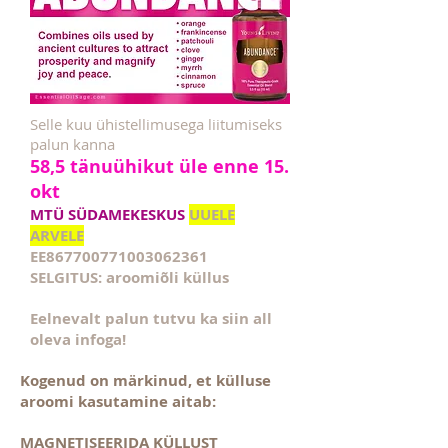
Selle kuu ühistellimusega liitumiseks
palun kanna
58,5 tänuühikut üle enne 15.
okt
MTÜ SÜDAMEKESKUS
UUELE
ARVELE
EE867700771003062361
SELGITUS: aroomiõli küllus
Eelnevalt palun tutvu ka siin all
oleva infoga!
Kogenud on märkinud, et külluse
aroomi kasutamine aitab:
MAGNETISEERIDA KÜLLUST