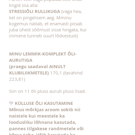
lingid siia alla:
STRESSIÕLI RULLIKUGA
(väga hea,
kel on pingelisem aeg. Mminu
kogemus näitab, et enamasti piisab
juba ühest sõõmust sisse hingata, kui
inimene tunneb suurt lõdvestust)
MINU LEMMIK-KOMPLEKT ÕLI-
AURUTIGA
(praegu saadaval AINULT
KLUBILIIKMETELE)
170,1 (tavahind
223,81)
Siin on 11 õli pluss auruti pluss lisad.
💚
KÜLLUSE ÕLI KASUTAMINE
Mõnus mõrkjas aroom sobib nii
naistele kui meestele ka
loodusliku lõhnana kasutada,
pannes tilgakese randmetele või
kõrva taha. Võib kasutada ka