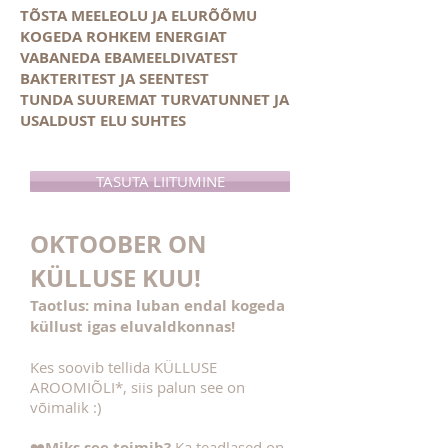
TÕSTA MEELEOLU JA ELURÕÕMU
KOGEDA ROHKEM ENERGIAT
VABANEDA EBAMEELDIVATEST
BAKTERITEST JA SEENTEST
TUNDA SUUREMAT TURVATUNNET JA
USALDUST ELU SUHTES
TASUTA LIITUMINE
OKTOOBER ON
KÜLLUSE KUU!
Taotlus: mina luban endal kogeda
küllust igas eluvaldkonnas!
Kes soovib tellida KÜLLUSE
AROOMIÕLI*, siis palun see on
võimalik :)
❤️
Miks see toimib?
Ka teadlased on