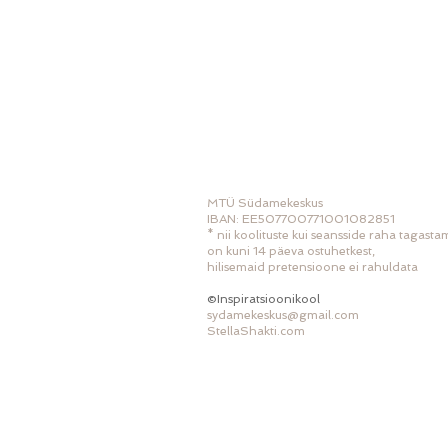
MTÜ Südamekeskus
IBAN: EE507700771001082851
* nii koolituste kui seansside raha tagast
on kuni 14 päeva ostuhetkest,
hilisemaid pretensioone ei rahuldata
©Inspiratsioonikool
sydamekeskus@gmail.com
StellaShakti.com