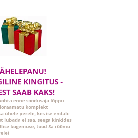
TÄHELEPANU!
ILINE KINGITUS -
ST SAAB KAKS!
 kohta enne soodusaja lõppu
dioraamatu komplekt
a ühele perele, kes ise endale
ust lubada ei saa, seega kinkides
llise kogemuse, tood Sa rõõmu
ele!