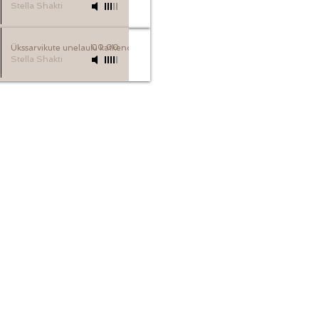
Stella Shakti
Ükssarvikute unelaulu katkend 3
00:00
Stella Shakti