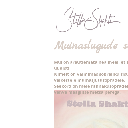
Muinaslugude sõ
Mul on äraütlemata hea meel, et s
uudist!
Nimelt on valmimas sõbraliku si
väikestele muinasjutusõpradele.
Seekord on meie rännakusõpradek
vahva maagilise metsa perega.