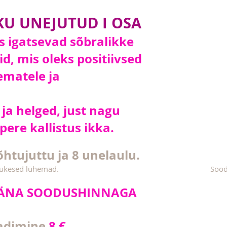
KU UNEJUTUD I OSA
es igatsevad sõbralikke
d, mis oleks positiivsed
ematele ja
 ja helged, just nagu
ere kallistus ikka.
htujuttu ja 8 unelaulu.
lukesed lühemad.
Sood
 TÄNA SOODUSHINNAGA
laadimine
8 €