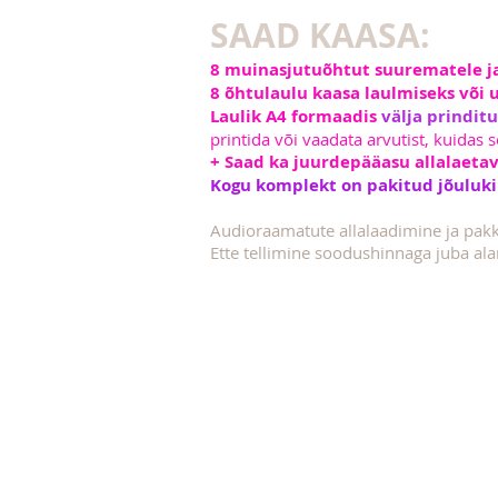
SAAD KAASA:
8 muinasjutuõhtut suurematele j
8 õhtulaulu kaasa laulmiseks või
Laulik A4 formaadis
välja prinditu
printida või vaadata arvutist, kuidas s
+ Saad ka juurdepääasu allalaetava
Kogu komplekt on pakitud jõuluki
Audioraamatute allalaadimine ja pakki
Ette tellimine soodushinnaga juba al