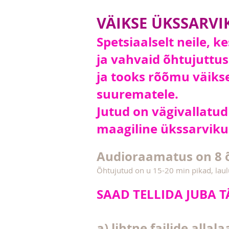
VÄIKSE ÜKSSARVI
Spetsiaalselt neile, k
ja vahvaid õhtujuttusi
ja tooks rõõmu väiks
suurematele.
Jutud on vägivallatud
maagiline ükssarvikup
Audioraamatus on 8 õ
Õhtujutud on u 15-20 min pikad, lau
SAAD TELLIDA JUBA
a) lihtne failide alla