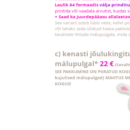
Laulik A4 formaadis
välja prinditu
printida või vaadata arvutist, kuidas s
+ Saad ka juurdepääasu allalaetava
See variant sobib hästi neile, kellel po
või tahaks seda üllatust kaasa pakkida
tavalisele lihtsale mälupulgale, mida 
c) kenasti jõulukingit
mälupulgal*
22 €
(tavah
SEE PAKKUMINE ON PIIRATUD KOG
kujulised mälupulgad) MAHTUS ME
KOGUS!