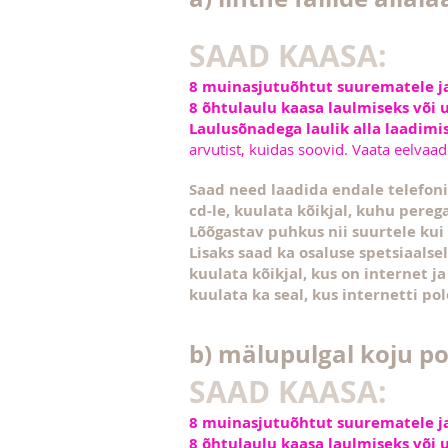
SAAD KAASA:
8 muinasjutuõhtut suurematele j
8 õhtulaulu kaasa laulmiseks või
Laulusõnadega laulik alla laadimi
arvutist, kuidas soovid. Vaata eelvaade
Saad need laadida endale telefoni
cd-le, kuulata kõikjal, kuhu pereg
Lõõgastav puhkus nii suurtele kui
Lisaks saad ka osaluse spetsiaalse
kuulata kõikjal, kus on internet ja
kuulata ka seal, kus internetti pol
b) mälupulgal koju p
SAAD KAASA:
8 muinasjutuõhtut suurematele j
8 õhtulaulu kaasa laulmiseks või