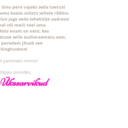
 Sinu pere vajaks seda toetust
isama kaasa aidata sellele rõõmu
lun jaga seda lehekülje aadressi
al või meili teel oma
Mida enam on neid, kes
tuse selle audioraamatu eest,
 peredeni jõuab see
kingitusena!
el paremaks minna?
 lõppu soovides,
a Ükssarvikud