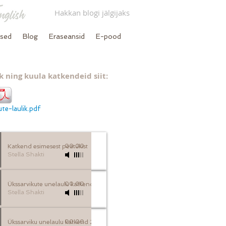
Hakkan blogi jälgijaks
used
Blog
Eraseansid
E-pood
ik ning kuula katkendeid siit:
te-laulik.pdf
Katkend esimesest peatükist
00:00
Stella Shakti
Ükssarvikute unelaulu katkend
00:00
Stella Shakti
Ükssarviku unelaulu katkend 2
00:00