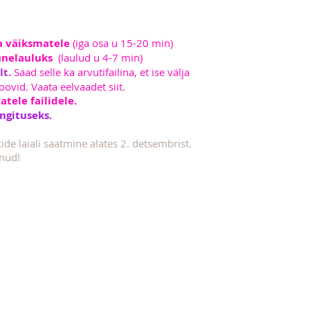
a väiksmatele
(iga osa u 15-20 min)
 unelauluks
(laulud u 4-7 min)
lt
.
Saad selle ka arvutifailina, et ise välja
oovid. Vaata eelvaadet siit.
tele failidele.
ngituseks.
de laiali saatmine alates 2. detsembrist.
anud!