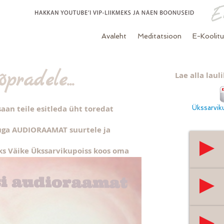
Avaleht
Meditatsioon
E-Koolit
pradele...
Lae alla laul
aan teile esitleda üht toredat
Ükssarviku
suga AUDIORAAMAT suurtele ja
s Väike Ükssarvikupoiss koos oma