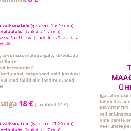
a väiksmatele
(iga osa u 15-20 min)
 unelauluks
(laulud u 4-7 min)
seks.
Saad ise välja printida või vaadata
t siit.
, arvutisse, mälupulgale, kõrvetada
a lähete!
 väiksematele :)
l kodulehel, seega saad neid jutukesi
MAAG
 kui oled failid alla laadinud, saad
ÜHE
e!
Iga tellimuse
ostiga
18 €
läheb üks au
(tavahind 22 €)
KINGITUSEKS k
sellist kingit
oma perele se
a väiksmatele
(iga osa u 15-20 min)
veel ühele per
 unelauluks
(laulud u 4-7 min)