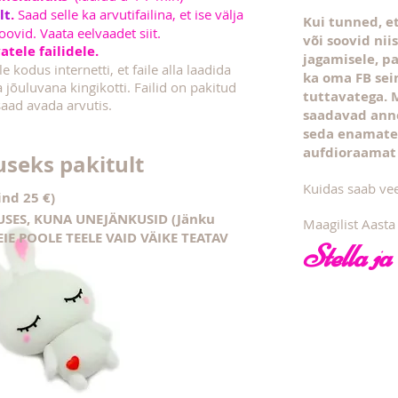
lt
.
Saad selle ka arvutifailina, et ise välja
Kui tunned, et
oovid. Vaata eelvaadet siit.
või soovid ni
tele failidele.
jagamisele, pa
le kodus internetti, et faile alla laadida
ka oma FB sein
 jõuluvana kingikotti. Failid on pakitud
tuttavatega. 
saad avada arvutis.
saadavad anne
seda enamate
aufdioraamat 
useks pakitult
Kuidas saab ve
ind 25 €)
USES, KUNA UNEJÄNKUSID (Jänku
Maagilist Aasta
IE POOLE TEELE VAID VÄIKE TEATAV
Stella j