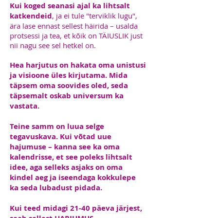
Kui koged seanasi ajal ka lihtsalt
katkendeid
, ja ei tule "terviklik lugu",
ära lase ennast sellest häirida – usalda
protsessi ja tea, et kõik on TÄIUSLIK just
nii nagu see sel hetkel on.
Hea harjutus on hakata oma unistusi
ja visioone üles kirjutama. Mida
täpsem oma soovides oled, seda
täpsemalt oskab universum ka
vastata.
Teine samm on luua selge
tegavuskava. Kui võtad uue
hajumuse – kanna see ka oma
kalendrisse, et see poleks lihtsalt
idee, aga selleks asjaks on oma
kindel aeg ja iseendaga kokkulepe
ka seda lubadust pidada.
Kui teed midagi 21-40 päeva järjest,