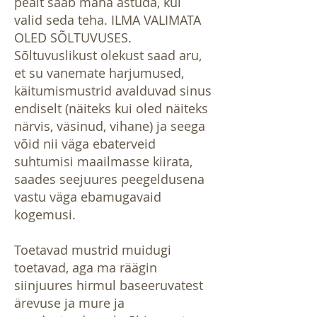
pealt saab maha astuda, kui
valid seda teha. ILMA VALIMATA
OLED SÕLTUVUSES.
Sõltuvuslikust olekust saad aru,
et su vanemate harjumused,
käitumismustrid avalduvad sinus
endiselt (näiteks kui oled näiteks
närvis, väsinud, vihane) ja seega
võid nii väga ebaterveid
suhtumisi maailmasse kiirata,
saades seejuures peegeldusena
vastu väga ebamugavaid
kogemusi.
Toetavad mustrid muidugi
toetavad, aga ma räägin
siinjuures hirmul baseeruvatest
ärevuse ja mure ja