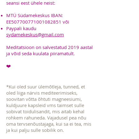
seansi eest ühele neist:
MTÜ Südamekeskus IBAN:
EE507700771001082851 või
Paypali kaudu
sydamekeskus@gmail.com
Meditatsioon on salvestatud 2019 aastal
ja võid seda kuulata piiramatult.
❤️
*Kui oled suur ülemõtleja, tunned, et
oled liiga närvis mediteerimiseks,
soovitan võtta õhtuti magneesiumi,
kuldjuure kapsleid vms taimset sulle
sobivat toidulisandit, mis aitab kehal
rohkem rahuneda. Vajadusel pea nõu
oma tervsenõustajaga, kui sa ei tea, mis
ja kui palju sulle sobilik on.