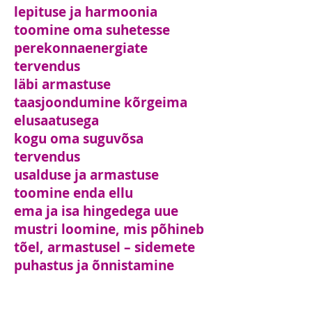
lepituse ja harmoonia
toomine oma suhetesse
perekonnaenergiate
tervendus
läbi armastuse
taasjoondumine kõrgeima
elusaatusega
kogu oma suguvõsa
tervendus
usalduse ja armastuse
toomine enda ellu
ema ja isa hingedega uue
mustri loomine, mis põhineb
tõel, armastusel – sidemete
puhastus ja õnnistamine