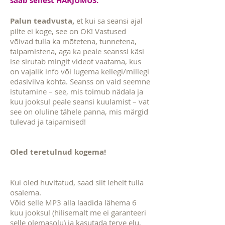
saab sellest HARJUMUS.
Palun teadvusta,
et kui sa seansi ajal
pilte ei koge, see on OK! Vastused
võivad tulla ka mõtetena, tunnetena,
taipamistena, aga ka peale seanssi käsi
ise sirutab mingit videot vaatama, kus
on vajalik info või lugema kellegi/millegi
edasiviiva kohta. Seanss on vaid seemne
istutamine – see, mis toimub nädala ja
kuu jooksul peale seansi kuulamist – vat
see on oluline tähele panna, mis märgid
tulevad ja taipamised!
Oled teretulnud kogema!
Kui oled huvitatud, saad siit lehelt tulla
osalema.
Võid selle MP3 alla laadida lähema 6
kuu jooksul (hilisemalt me ei garanteeri
selle olemasolu) ja kasutada terve elu,