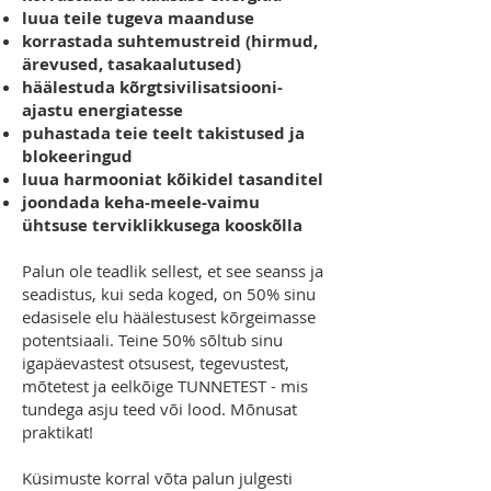
luua teile tugeva maanduse
korrastada suhtemustreid (hirmud,
ärevused, tasakaalutused)
häälestuda kõrgtsivilisatsiooni-
ajastu energiatesse
puhastada teie teelt takistused ja
blokeeringud
luua harmooniat kõikidel tasanditel
joondada keha-meele-vaimu
ühtsuse terviklikkusega kooskõlla
Palun ole teadlik sellest, et see seanss ja
seadistus, kui seda koged, on 50% sinu
edasisele elu häälestusest kõrgeimasse
potentsiaali. Teine 50% sõltub sinu
igapäevastest otsusest, tegevustest,
mõtetest ja eelkõige TUNNETEST - mis
tundega asju teed või lood. Mõnusat
praktikat!
Küsimuste korral võta palun julgesti