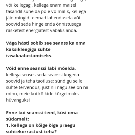
või kellegagi, kellega enam maisel
tasandil suhelda pole võimalik, kellega
jäid mingid teemad lahenduseta või
soovid seda hinge enda õnnistusega
rasketest energiatest vabaks anda.
Väga hästi sobib see seanss ka oma
kaksikleegiga suhte
tasakaalustamiseks.
Võid enne seanssi läbi mõelda
,
kellega seoses seda seanssi kogeda
soovid ja teha taotluse: sündigu selle
suhte tervendus, just nii nagu see on nii
minu, meie kui kõikide kõrgeimaks
hüvanguks!
Enne kui seanssi teed, küsi oma
südamelt:
1. kellega on kõige õige praegu
suhtekorrastust teha?