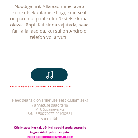
Noodiga link Allalaadimine avab
kohe otsekuulamise lingi, kuid seal
on paremal pool kolm üksteise kohal
olevat täppi. Kui sinna vajutada, saad
faili alla laadida, kui sul on Android
telefon või arvuti.
KUULAMISEKS PALUN VAJUTA KOLMNURGALE
Need seansid on annetuse eest kuulamiseks
/ annetuse saad teha
MTÜ Südamekeskus
IBAN: EE507700771001082851
suur aitäh!
Küsimuste korral, või kui soovid anda seansile
tagasisidet, palun kirjuta
inspiratsioonikool@gmail.com