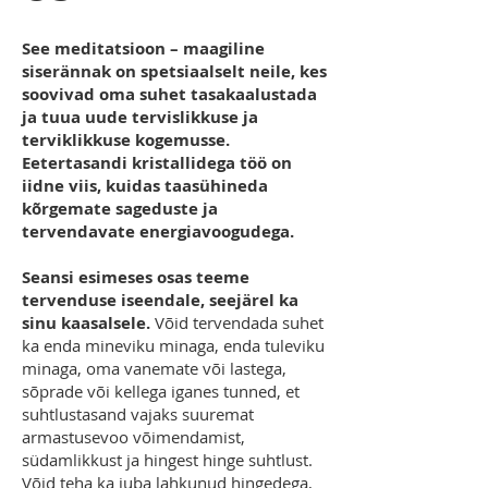
See meditatsioon – maagiline
siserännak on spetsiaalselt neile, kes
soovivad oma suhet tasakaalustada
ja tuua uude tervislikkuse ja
terviklikkuse kogemusse.
Eetertasandi kristallidega töö on
iidne viis, kuidas taasühineda
kõrgemate sageduste ja
tervendavate energiavoogudega.
Seansi esimeses osas teeme
tervenduse iseendale, seejärel ka
sinu kaasalsele.
Võid tervendada suhet
ka enda mineviku minaga, enda tuleviku
minaga, oma vanemate või lastega,
sõprade või kellega iganes tunned, et
suhtlustasand vajaks suuremat
armastusevoo võimendamist,
südamlikkust ja hingest hinge suhtlust.
Võid teha ka juba lahkunud hingedega,