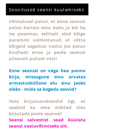
Soovitused seansi kuulamiseks
Võimalusel palun, et enne seanssi
palun korista oma kodu ja käi ka
ise pesemas, selliselt oled kõige
paremini valmistunud, et võtta
kõrgeid sagedusi vastu! Joo palun
kindlasti enne ja peale seanssi
piisavalt puhast vett!
Enne seanssi on väga hea panna
kirja, missugune sinu arvates
armastusküllane elu sinu jaoks
oleks - mida sa kogeda soovid?
Hoia kirjutusvahendid ligi, et
saaksid ka oma mõtted üles
kirjutada peale seanssi!
Seansi salvestist saad kuulata
seansi vastuvõtmiseks siit.