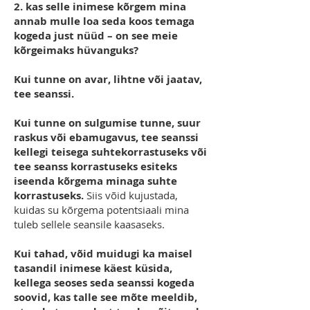
2. kas selle inimese kõrgem mina
annab mulle loa seda koos temaga
kogeda just nüüd – on see meie
kõrgeimaks hüvanguks?
Kui tunne on avar, lihtne või jaatav,
tee seanssi.
Kui tunne on sulgumise tunne, suur
raskus või ebamugavus, tee seanssi
kellegi teisega suhtekorrastuseks või
tee seanss korrastuseks esiteks
iseenda kõrgema minaga suhte
korrastuseks.
Siis võid kujustada,
kuidas su kõrgema potentsiaali mina
tuleb sellele seansile kaasaseks.
Kui tahad, võid muidugi ka maisel
tasandil inimese käest küsida,
kellega seoses seda seanssi kogeda
soovid, kas talle see mõte meeldib,