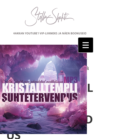
Siit lehelt saad kuulata ja alla
laadida järgmist faili:
KRISTALLTEMPL
I
SUHTETERVEND
US