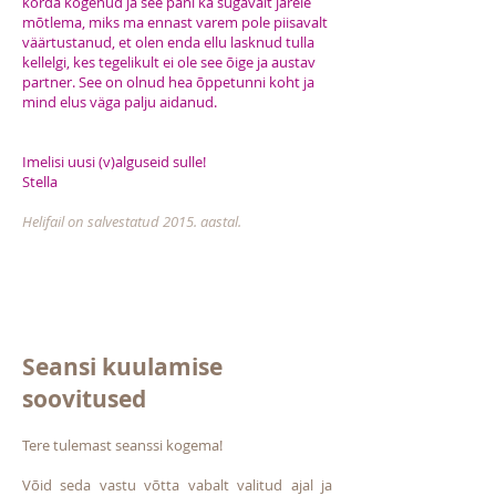
korda kogenud ja see pani ka sügavalt järele
mõtlema, miks ma ennast varem pole piisavalt
väärtustanud, et olen enda ellu lasknud tulla
kellelgi, kes tegelikult ei ole see õige ja austav
partner. See on olnud hea õppetunni koht ja
mind elus väga palju aidanud.
Imelisi uusi (v)alguseid sulle!
Stella
Helifail on salvestatud 2015. aastal.
Seansi kuulamise
soovitused
Tere tulemast seanssi kogema!
Võid seda vastu võtta vabalt valitud ajal ja