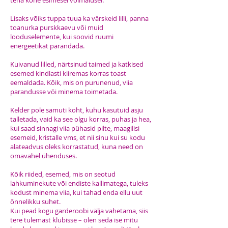
teha kohe esimesel võimalusel.
Lisaks võiks tuppa tuua ka värskeid lilli, panna
toanurka purskkaevu või muid
looduselemente, kui soovid ruumi
energeetikat parandada.
Kuivanud lilled, närtsinud taimed ja katkised
esemed kindlasti kiiremas korras toast
eemaldada. Kõik, mis on purunenud, viia
parandusse või minema toimetada.
Kelder pole samuti koht, kuhu kasutuid asju
talletada, vaid ka see olgu korras, puhas ja hea,
kui saad sinnagi viia pühasid pilte, maagilisi
esemeid, kristalle vms, et nii sinu kui su kodu
alateadvus oleks korrastatud, kuna need on
omavahel ühenduses.
Kõik riided, esemed, mis on seotud
lahkuminekute või endiste kallimatega, tuleks
kodust minema viia, kui tahad enda ellu uut
õnnelikku suhet.
Kui pead kogu garderoobi välja vahetama, siis
tere tulemast klubisse – olen seda ise mitu