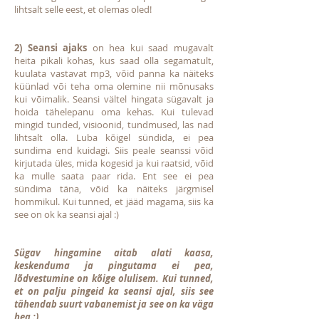
lihtsalt selle eest, et olemas oled!
2) Seansi ajaks
on hea kui saad mugavalt
heita pikali kohas, kus saad olla segamatult,
kuulata vastavat mp3, võid panna ka näiteks
küünlad või teha oma olemine nii mõnusaks
kui võimalik. Seansi vältel hingata sügavalt ja
hoida tähelepanu oma kehas. Kui tulevad
mingid tunded, visioonid, tundmused, las nad
lihtsalt olla. Luba kõigel sündida, ei pea
sundima end kuidagi. Siis peale seanssi võid
kirjutada üles, mida kogesid ja kui raatsid, võid
ka mulle saata paar rida. Ent see ei pea
sündima täna, võid ka näiteks järgmisel
hommikul. Kui tunned, et jääd magama, siis ka
see on ok ka seansi ajal :)
Sügav hingamine aitab alati kaasa,
keskenduma ja pingutama ei pea,
lõdvestumine on kõige olulisem. Kui tunned,
et on palju pingeid ka seansi ajal, siis see
tähendab suurt vabanemist ja see on ka väga
hea :)