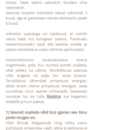
kohas. Saad seansi salvestist kuulata otse
internetist.
Seansse hoiame internetis üleval vähemalt 3
kuud, aga ei garanteeri nende olemasolu peale
6 kuud.
Inimeste vastukaja on näidanud, et toimib
sama hästi kui kohapeal seanss. Paremaks
keskendumiseks saad alla laadida endale ja
seansi salvestise ja vastu võtmise ajal kuulata.
Vastunäidustusi tasakaalustava seansi
kogemiseks pole. Kui tunned kutset osaleda,
oled selleks ka valmis. Terviklikkuse seansse
võib kogeda nii palju kui süda kutsub.
Terviklikkus tähendab armastuse energiat.
Mida enam oleme armastuse energias, seda
suuremas voos saame toimetada. Seepärast
soovitan ka ise tulla
õppima
kui kogemus
meeldib ja huvi pakub.
1) Seansil osaleda võid kus iganes see Sinu
jaoks mugav on.
Võid lihtsalt lõõgastuda ning võtta vastu
pühitsuse omaenese väelt. Mina praktikuna ei