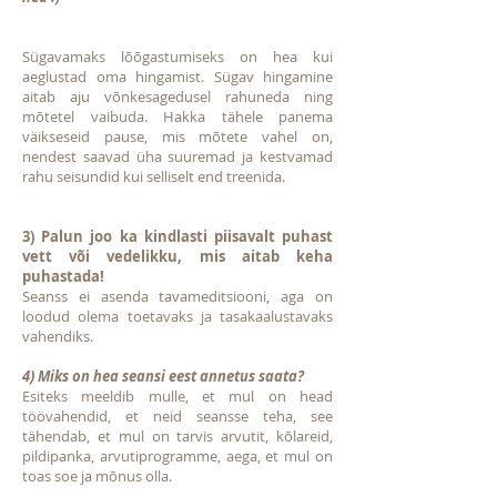
Sügavamaks lõõgastumiseks on hea kui
aeglustad oma hingamist. Sügav hingamine
aitab aju võnkesagedusel rahuneda ning
mõtetel vaibuda. Hakka tähele panema
väikseseid pause, mis mõtete vahel on,
nendest saavad üha suuremad ja kestvamad
rahu seisundid kui selliselt end treenida.
3) Palun joo ka kindlasti piisavalt puhast
vett või vedelikku, mis aitab keha
puhastada!
Seanss ei asenda tavameditsiooni, aga on
loodud olema toetavaks ja tasakaalustavaks
vahendiks.
4) Miks on hea seansi eest annetus saata?
Esiteks meeldib mulle, et mul on head
töövahendid, et neid seansse teha, see
tähendab, et mul on tarvis arvutit, kõlareid,
pildipanka, arvutiprogramme, aega, et mul on
toas soe ja mõnus olla.