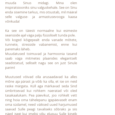
muuda Sinus midagi. Mina olen
inspiratsiooniks sinu valguskehale. See on Sinu
enda sisemine tarkus, mis otsustab, mil määral
selle valguse- ja armastusevooga kaasa
võnkuda!
Ka see on täiesti normaalne kui esimeste
seansside ajal väga palju füüsiliselt tunda pole.
Või koged kõigepealt enda vanade mõtete,
tunnete, stresside vabanemist, enne kui
paremaks läheb.
Muudatused toimuvad ja harmoonia tasand
saab väga mitmetes plaanides elegantselt
seadistatud, selliselt nagu see on just Sinule
parim!
Muutused võivad olla arusaadavad ka alles
mõne aja pärast ja võib ka olla, et ise on neid
raske märgata. Küll aga märkavad seda Sind
ümbritsevad kui rohkem naeratad või oled
tasakaalukam. Pea päevikut, joo rohkelt vett
ning hoia oma tähelepanu igapäevaselt enam
oma südamel, need väiksed uued harjumused
saavad Sulle peagi tavaliseks sõbraks ja siis
näed isegi kui imelisi vilju elupuu Sulle kingib