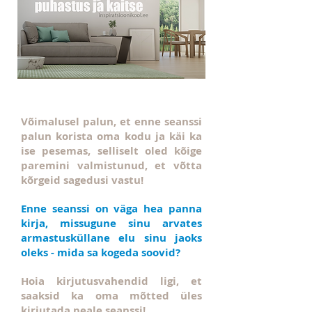
Võimalusel palun, et enne seanssi
palun korista oma kodu ja käi ka
ise pesemas, selliselt oled kõige
paremini valmistunud, et võtta
kõrgeid sagedusi vastu!
Enne seanssi on väga hea panna
kirja, missugune sinu arvates
armastusküllane elu sinu jaoks
oleks - mida sa kogeda soovid?
Hoia kirjutusvahendid ligi, et
saaksid ka oma mõtted üles
kirjutada peale seanssi!