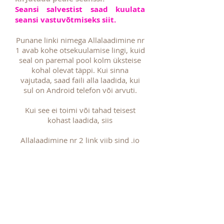
Seansi salvestist saad kuulata
seansi vastuvõtmiseks siit.
Punane linki nimega Allalaadimine nr
1 avab kohe otsekuulamise lingi, kuid
seal on paremal pool kolm üksteise
kohal olevat täppi. Kui sinna
vajutada, saad faili alla laadida, kui
sul on Android telefon või arvuti.
Kui see ei toimi või tahad teisest
kohast laadida, siis
Allalaadimine nr 2 link viib sind .io
lehele.
Seal vajuta FREE DOWNLOAD
ja
SLOW SPEED IS FINE linkidele
mingit kontot tegema, ega lisaks seal
tasuma ei pea.