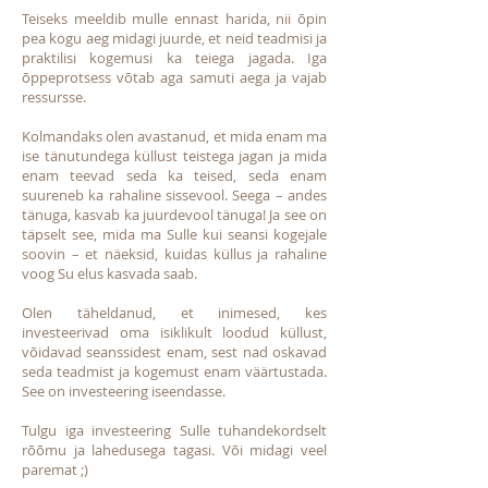
Teiseks meeldib mulle ennast harida, nii õpin
pea kogu aeg midagi juurde, et neid teadmisi ja
praktilisi kogemusi ka teiega jagada. Iga
õppeprotsess võtab aga samuti aega ja vajab
ressursse.
Kolmandaks olen avastanud, et mida enam ma
ise tänutundega küllust teistega jagan ja mida
enam teevad seda ka teised, seda enam
suureneb ka rahaline sissevool. Seega – andes
tänuga, kasvab ka juurdevool tänuga! Ja see on
täpselt see, mida ma Sulle kui seansi kogejale
soovin – et näeksid, kuidas küllus ja rahaline
voog Su elus kasvada saab.
Olen täheldanud, et inimesed, kes
investeerivad oma isiklikult loodud küllust,
võidavad seanssidest enam, sest nad oskavad
seda teadmist ja kogemust enam väärtustada.
See on investeering iseendasse.
Tulgu iga investeering Sulle tuhandekordselt
rõõmu ja lahedusega tagasi. Või midagi veel
paremat ;)