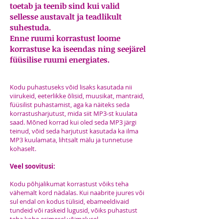
toetab ja teenib sind kui valid
sellesse austavalt ja teadlikult
suhestuda.
Enne ruumi korrastust loome
korrastuse ka iseendas ning seejärel
füüsilise ruumi energiates.
Kodu puhastuseks võid lisaks kasutada nii
viirukeid, eeterlikke õlisid, muusikat, mantraid,
füüsilist puhastamist, aga ka näiteks seda
korrastusharjutust, mida siit MP3-st kuulata
saad. Mõned korrad kui oled seda MP3 järgi
teinud, võid seda harjutust kasutada ka ilma
MP3 kuulamata, lihtsalt mälu ja tunnetuse
kohaselt.
Veel soovitusi:
Kodu põhjalikumat korrastust võiks teha
vähemalt kord nädalas. Kui naabrite juures või
sul endal on kodus tülisid, ebameeldivaid
tundeid või raskeid lugusid, võiks puhastust