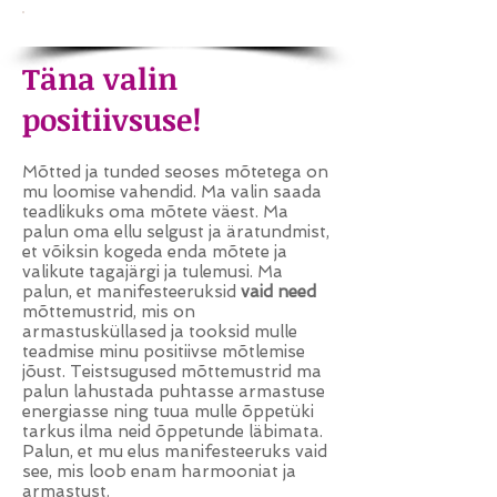
Täna valin
positiivsuse
!
Mõtted ja tunded seoses mõtetega on
mu loomise vahendid. Ma valin saada
teadlikuks oma mõtete väest. Ma
palun oma ellu selgust ja äratundmist,
et võiksin kogeda enda mõtete ja
valikute tagajärgi ja tulemusi. Ma
palun, et manifesteeruksid
vaid need
mõttemustrid, mis on
armastusküllased ja tooksid mulle
teadmise minu positiivse mõtlemise
jõust. Teistsugused mõttemustrid ma
palun lahustada puhtasse armastuse
energiasse ning tuua mulle õppetüki
tarkus ilma neid õppetunde läbimata.
Palun, et mu elus manifesteeruks vaid
see, mis loob enam harmooniat ja
armastust.