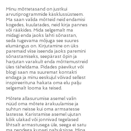
Minu mõttetasand on justkui
arvutiprogrammide käsklussüsteem.
Ma saan valida mõtteid neid endamisi
kogedes, kuulatades, neid kirja pannes
või rääkides. Mida selgemalt ma
midagi enda jaoks lahti sõnastan,
seda tugevama mõjuga see suures
elumängus on. Kirjutamine on üks
paremaid viise iseenda jaoks paremini
sõnastamiseks, seepärast õpin ja
harjutan varakult enda mõttemustreid
üles täheldama. Pidades päevikut või
blogi saan ma suuremat kontakti
endaga ja minu eeskujul võivad sellest
inspireerituna hakata oma elu palju
selgemalt looma ka teised.
Mõtete allasurumise asemel valin
nüüd oma mõtete ärakuulamise ja
suhtun neisse kui oma armsatesse
lastesse. Karistamise asemel ujutan
kõik ulakad või jonnivad tegelased
lihtsalt armastusega üle, seega ei satu
ma nendega kunagi pahuksisse. Mina