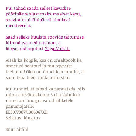
Kui tahad saada sellest kevadise
pööripäeva ajast maksimaalset kasu,
soovitan sul lähipäevil kindlasti
mediteerida.
Saad selleks kuulata soovide täitumise
kiirenduse meditatsiooni e
lõõgastusharjutust
Yoga Nidrat.
Aitäh ka kõigile, kes on omaltpoolt ka
annetusi saatnud ja mu tegevust
toetanud! Olen nii õnnelik ja tänulik, et
saan teha tööd, mida armastan!
Kui tunned, et tahad ka panustada, siis
minu ettevõtluskonto Stella Vainikko
nimel on tänuga avatud lahketele
panustajatele:
EE707700771006067321
Selgitus: kingitus
Suur aitäh!