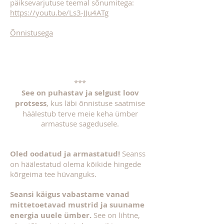
päiksevarjutuse teemal sõnumitega:
https://youtu.be/Ls3-JJu4ATg
Õnnistusega
***
See on puhastav ja selgust loov
protsess
, kus läbi õnnistuse saatmise
häälestub terve meie keha ümber
armastuse sagedusele.
Oled oodatud ja armastatud!
Seanss
on häälestatud olema kõikide hingede
kõrgeima tee hüvanguks.
Seansi käigus vabastame vanad
mittetoetavad mustrid ja suuname
energia uuele ümber.
See on lihtne,