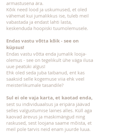
armastusena ära.
Kõik need lood ja uskumused, et oled
vähemat kui jumalikkus ise, tuleb meil
vabastada ja endast lahti lasta,
keskenduda hoopiski tuumolemusele.
Endas vastu võtta kõik - see on
küpsus!
Endas vastu võtta enda jumalik looja-
olemus - see on tegelikult ühe väga ilusa
uue peatüki algus!
Ehk oled seda juba taibanud, ent kas
saaksid selle kogemuse viia ehk veel
meisterlikumale tasandile?
Sul ei ole vaja karta, et kaotad enda,
sest su individuaalsus ja eripära jäävad
selles valgustumise laines alles. Küll aga
kaovad ärevus ja maskimängud ning
raskused, sest loojana saame mõista, et
meil pole tarvis neid enam juurde luua.