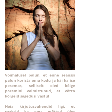
Võimalusel palun, et enne seanssi
palun korista oma kodu ja käi ka ise
pesemas, selliselt oled kõige
paremini valmistunud, et võtta
kõrgeid sagedusi vastu!
Hoia kirjutusvahendid ligi, et
saaksid ka oma mõtted üles