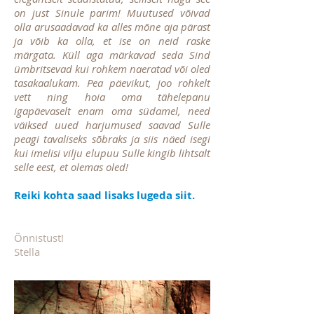
on just Sinule parim! Muutused võivad
olla arusaadavad ka alles mõne aja pärast
ja võib ka olla, et ise on neid raske
märgata. Küll aga märkavad seda Sind
ümbritsevad kui rohkem naeratad või oled
tasakaalukam. Pea päevikut, joo rohkelt
vett ning hoia oma tähelepanu
igapäevaselt enam oma südamel, need
väiksed uued harjumused saavad Sulle
peagi tavaliseks sõbraks ja siis näed isegi
kui imelisi vilju elupuu Sulle kingib lihtsalt
selle eest, et olemas oled!
Reiki kohta saad lisaks lugeda siit.
Õnnistust!
Stella