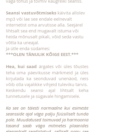
väga tõhus ja toimiv kaugreiki seanss.
Seansi vastuvõtmiseks
käivita allolev
mp3 või lae see endale eelnevalt
internetist oma arvutisse alla. Seejärel
lihtsalt sea end mugavalt istuma või
heida mõnusalt pikali, võid seda vastu
võtta ka uneajal.
Ja ütle enda südames:
***OLEN TÄNULIK KÕIGE EEST.***
Hea, kui saad
ärgates või üles tõustes
teha oma päevikusse märkmeid ja üles
kirjutada ka seonduvad unenäod, neis
võib olla vajalikke vihjeid tuleviku tarvis.
Keskendu seansi ajal lihtsalt keha
tunnetusele ja sügavale hingamisele.
Ka see on täiesti normaalne kui esimeste
seansside ajal väga palju füüsiliselt tunda
pole. Muudatused toimuvad ja harmoonia
tasand saab väga mitmetes plaanides
elegantselt seadistatud, selliselt nagu see