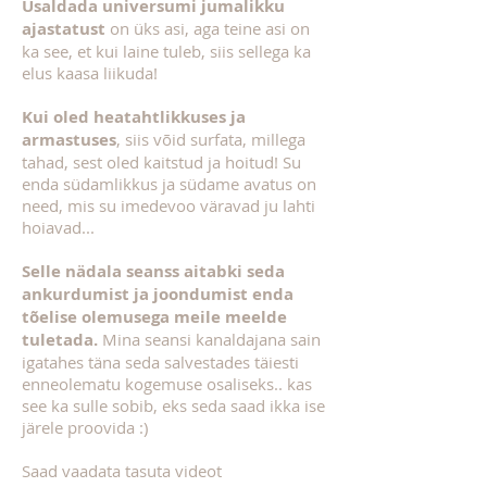
Usaldada universumi jumalikku
ajastatust
on üks asi, aga teine asi on
ka see, et kui laine tuleb, siis sellega ka
elus kaasa liikuda!
Kui oled heatahtlikkuses ja
armastuses
, siis võid surfata, millega
tahad, sest oled kaitstud ja hoitud! Su
enda südamlikkus ja südame avatus on
need, mis su imedevoo väravad ju lahti
hoiavad...
Selle nädala seanss aitabki seda
ankurdumist ja joondumist enda
tõelise olemusega meile meelde
tuletada.
Mina seansi kanaldajana sain
igatahes täna seda salvestades täiesti
enneolematu kogemuse osaliseks.. kas
see ka sulle sobib, eks seda saad ikka ise
järele proovida :)
Saad vaadata tasuta videot