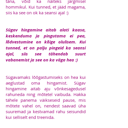
täna, võid ka näiteks järgmisel
hommikul. Kui tunned, et jääd magama,
siis ka see on ok ka seansi ajal :)
Sügav hingamine aitab alati kaasa,
keskenduma ja pingutama ei pea,
lõdvestumine on kõige olulisem. Kui
tunned, et on palju pingeid ka seansi
ajal, siis see tähendab suurt
vabanemist ja see on ka väga hea :)
Sügavamaks lõõgastumiseks on hea kui
aeglustad oma hingamist. Sügav
hingamine aitab aju võnkesagedusel
rahuneda ning mõtetel vaibuda. Hakka
tähele panema väikseseid pause, mis
mõtete vahel on, nendest saavad üha
suuremad ja kestvamad rahu seisundid
kui selliselt end treenida.