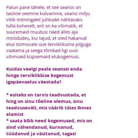
Palun pane tähele, et see seanss on
taoline seemne külvamine, seansi mõju
võib mõningatel juhtudel nähtavaks
tulla koheselt, ent on ka võimalik, et
suuremaid muutusi näed alles aja
möödudes, kui tajud, et oled hakanud
elus toimuvale uue terviklikuma pilguga
vaatama ja seega tõmbad ligi uusi
võimsaid küpsemaid elukogemusi.
Kuidas veelgi peale seanssi enda
hinge terviklikkise kogemust
igapäevaelus väestada?
* esiteks on tarvis teadvustada, et
hing on sinu tõeline olemus, sinu
teadvuseväli, mis väärib täies õnnes
elamist
* saata kõik need kogemused, mis on
sind vähendanud, kurnanud,
tüüdanud ja väsitanud, tagasi