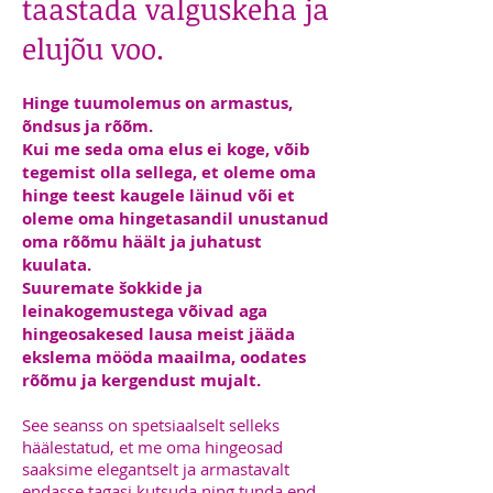
taastada valguskeha ja
elujõu voo.
Hinge tuumolemus on armastus,
õndsus ja rõõm.
Kui me seda oma elus ei koge, võib
tegemist olla sellega, et oleme oma
hinge teest kaugele läinud või et
oleme oma hingetasandil unustanud
oma rõõmu häält ja juhatust
kuulata.
Suuremate šokkide ja
leinakogemustega võivad aga
hingeosakesed lausa meist jääda
ekslema mööda maailma, oodates
rõõmu ja kergendust mujalt.
See seanss on spetsiaalselt selleks
häälestatud, et me oma hingeosad
saaksime elegantselt ja armastavalt
endasse tagasi kutsuda ning tunda end