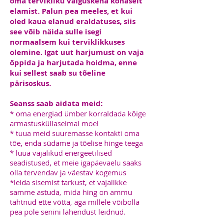
oma tervikliku valguskeha kohaselt
elamist. Palun pea meeles, et kui
oled kaua elanud eraldatuses, siis
see võib näida sulle isegi
normaalsem kui terviklikkuses
olemine. Igat uut harjumust on vaja
õppida ja harjutada hoidma, enne
kui sellest saab su tõeline
pärisoskus.
Seanss saab aidata meid:
* oma energiad ümber korraldada kõige
armastusküllaseimal moel
* tuua meid suuremasse kontakti oma
tõe, enda südame ja tõelise hinge teega
* luua vajalikud energeetilised
seadistused, et meie igapäevaelu saaks
olla tervendav ja väestav kogemus
*leida sisemist tarkust, et vajalikke
samme astuda, mida hing on ammu
tahtnud ette võtta, aga millele võibolla
pea pole senini lahendust leidnud.