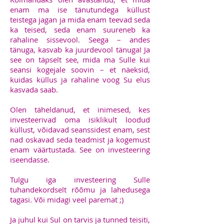
enam ma ise tänutundega küllust
teistega jagan ja mida enam teevad seda
ka teised, seda enam suureneb ka
rahaline sissevool. Seega – andes
tänuga, kasvab ka juurdevool tänuga! Ja
see on täpselt see, mida ma Sulle kui
seansi kogejale soovin – et näeksid,
kuidas küllus ja rahaline voog Su elus
kasvada saab.
Olen täheldanud, et inimesed, kes
investeerivad oma isiklikult loodud
küllust, võidavad seanssidest enam, sest
nad oskavad seda teadmist ja kogemust
enam väärtustada. See on investeering
iseendasse.
Tulgu iga investeering Sulle
tuhandekordselt rõõmu ja lahedusega
tagasi. Või midagi veel paremat ;)
Ja juhul kui Sul on tarvis ja tunned teisiti,