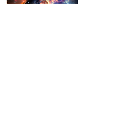
Võimalusel palun, et enne seanssi
palun korista oma kodu ja käi ka
ise pesemas, selliselt oled kõige
paremini valmistunud, et võtta
kõrgeid sagedusi vastu!
Enne seanssi on väga hea panna
kirja, missugune sinu arvates
armastusküllane elu sinu jaoks
oleks - mida sa kogeda soovid?
Hoia kirjutusvahendid ligi, et