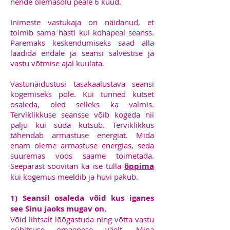
nende olemasolu peale 6 kuud.
Inimeste vastukaja on näidanud, et
toimib sama hästi kui kohapeal seanss.
Paremaks keskendumiseks saad alla
laadida endale ja seansi salvestise ja
vastu võtmise ajal kuulata.
Vastunäidustusi tasakaalustava seansi
kogemiseks pole. Kui tunned kutset
osaleda, oled selleks ka valmis.
Terviklikkuse seansse võib kogeda nii
palju kui süda kutsub. Terviklikkus
tähendab armastuse energiat. Mida
enam oleme armastuse energias, seda
suuremas voos saame toimetada.
Seepärast soovitan ka ise tulla
õppima
kui kogemus meeldib ja huvi pakub.
1) Seansil osaleda võid kus iganes
see Sinu jaoks mugav on.
Võid lihtsalt lõõgastuda ning võtta vastu
pühitsuse omaenese väelt. Mina