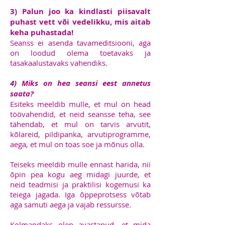
3) Palun joo ka kindlasti piisavalt
puhast vett või vedelikku, mis aitab
keha puhastada!
Seanss ei asenda tavameditsiooni, aga
on loodud olema toetavaks ja
tasakaalustavaks vahendiks.
4) Miks on hea seansi eest annetus
saata?
Esiteks meeldib mulle, et mul on head
töövahendid, et neid seansse teha, see
tähendab, et mul on tarvis arvutit,
kõlareid, pildipanka, arvutiprogramme,
aega, et mul on toas soe ja mõnus olla.
Teiseks meeldib mulle ennast harida, nii
õpin pea kogu aeg midagi juurde, et
neid teadmisi ja praktilisi kogemusi ka
teiega jagada. Iga õppeprotsess võtab
aga samuti aega ja vajab ressursse.
Kolmandaks olen avastanud, et mida