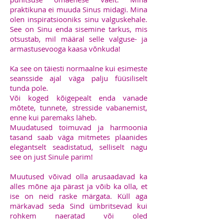
praktikuna ei muuda Sinus midagi. Mina
olen inspiratsiooniks sinu valguskehale.
See on Sinu enda sisemine tarkus, mis
otsustab, mil määral selle valguse- ja
armastusevooga kaasa võnkuda!
Ka see on täiesti normaalne kui esimeste
seansside ajal väga palju füüsiliselt
tunda pole.
Või koged kõigepealt enda vanade
mõtete, tunnete, stresside vabanemist,
enne kui paremaks läheb.
Muudatused toimuvad ja harmoonia
tasand saab väga mitmetes plaanides
elegantselt seadistatud, selliselt nagu
see on just Sinule parim!
Muutused võivad olla arusaadavad ka
alles mõne aja pärast ja võib ka olla, et
ise on neid raske märgata. Küll aga
märkavad seda Sind ümbritsevad kui
rohkem naeratad või oled