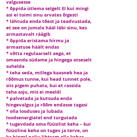
valgusesse
* õppida ütlema selgelt EI kui mingi
asi ei toimi sinu arvates õigesti
* lähtuda enda tõest ja teadvustada,
et see on jumala hääl läbi sinu, kes
armastavalt räägib
* õppida eristama hirmu ja
armastuse häält endas
* võtta regulaarselt aega, et
omaenda südame ja hingega otseselt
suhelda
* teha seda, millega kaasneb hea ja
rõõmus tunne, kui head tunnet pole,
siis pigem puhata, kui et rassida
teha asju, mis ei meeldi
* palvetada ja kutsuda enda
hingevalgus ja rõõm endasse tagasi
* olla looduses ja lubada
loodsenergiatel end turgutada
* tugevdada oma füüsilist keha – kui
füüsiline keha on tugev ja terve, on
ka hingel palju lihtsam olla kehas