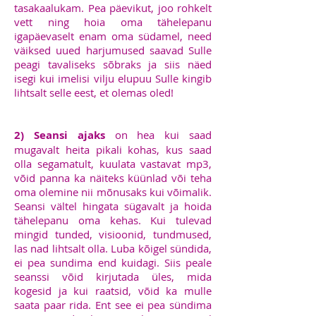
tasakaalukam. Pea päevikut, joo rohkelt
vett ning hoia oma tähelepanu
igapäevaselt enam oma südamel, need
väiksed uued harjumused saavad Sulle
peagi tavaliseks sõbraks ja siis näed
isegi kui imelisi vilju elupuu Sulle kingib
lihtsalt selle eest, et olemas oled!
2) Seansi ajaks
on hea kui saad
mugavalt heita pikali kohas, kus saad
olla segamatult, kuulata vastavat mp3,
võid panna ka näiteks küünlad või teha
oma olemine nii mõnusaks kui võimalik.
Seansi vältel hingata sügavalt ja hoida
tähelepanu oma kehas. Kui tulevad
mingid tunded, visioonid, tundmused,
las nad lihtsalt olla. Luba kõigel sündida,
ei pea sundima end kuidagi. Siis peale
seanssi võid kirjutada üles, mida
kogesid ja kui raatsid, võid ka mulle
saata paar rida. Ent see ei pea sündima