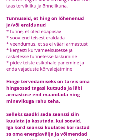
taas tervikliku ja õnnelikuna.
Tunnuseid, et hing on lõhenenud
ja/või eraldunud
* tunne, et oled ebapiisav
* soov end teisest eraldada
* veendumus, et sa ei vääri armastust
* kergesti kurvameelsusesse ja
rasketesse tunnetesse laskumine
* pidev teiste esikohale panemine ja
enda vajaduste kõrvalejätmine
Hinge tervedamiseks on tarvis oma
hingeosad tagasi kutsuda ja läbi
armastuse end maandada ning
minevikuga rahu teha.
Selleks saadki seda seanssi siin
kuulata ja kasutada, kui soovid.
Iga kord seanssi kuulates korrastad
sa oma energiavälja ja võimendad