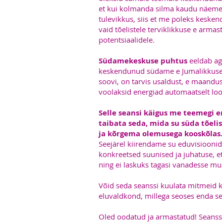
et kui kolmanda silma kaudu näeme
tulevikkus, siis et me poleks keske
vaid tõelistele terviklikkuse e arma
potentsiaalidele.
Südamekeskuse puhtus
eeldab ag
keskendunud südame e Jumalikkuse 
soovi, on tarvis usaldust, e maandus
voolaksid energiad automaatselt lo
Selle seansi käigus me teemegi en
taibata seda, mida su süda tõelis
ja kõrgema olemusega kooskõlas
Seejärel kiirendame su eduvisiooni
konkreetsed suunised ja juhatuse, et
ning ei laskuks tagasi vanadesse mus
Võid seda seanssi kuulata mitmeid kj
eluvaldkond, millega seoses enda se
Oled oodatud ja armastatud! Seanss