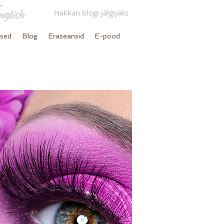
Hakkan blogi jälgijaks
used
Blog
Eraseansid
E-pood