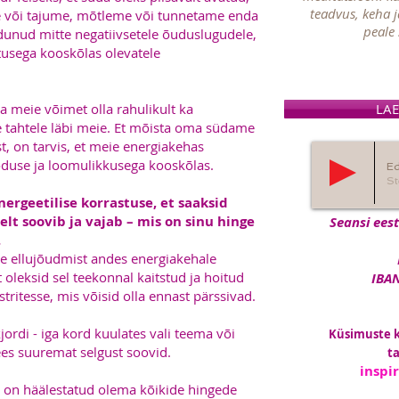
teadvus, keha j
 või tajume, mõtleme või tunnetame enda
peale 
ndunud mitte negatiivsetele õuduslugudele,
stusega kooskõlas olevatele
a meie võimet olla rahulikult ka
LAE
tahtele läbi meie. Et mõista oma südame
t, on tarvis, et meie energiakehas
oduse ja loomulikkusega kooskõlas.
Ed
St
ergeetilise korrastuse, et saaksid
elt soovib ja vajab – mis on sinu hinge
Seansi ees
.
de ellujõudmist andes energiakehale
 oleksid sel teekonnal kaitstud ja hoitud
IBA
tritesse, mis võisid olla ennast pärssivad.
ordi - iga kord kuulates vali teema või
Küsimuste ko
es suuremat selgust soovid.
ta
inspi
 on häälestatud olema kõikide hingede