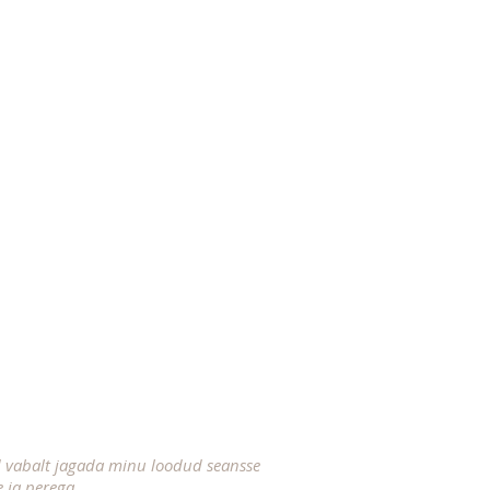
d vabalt jagada minu loodud seansse
 ja perega.