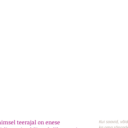
aimsel teerajal on enese
Kui soovid, või
ka oma sõprade