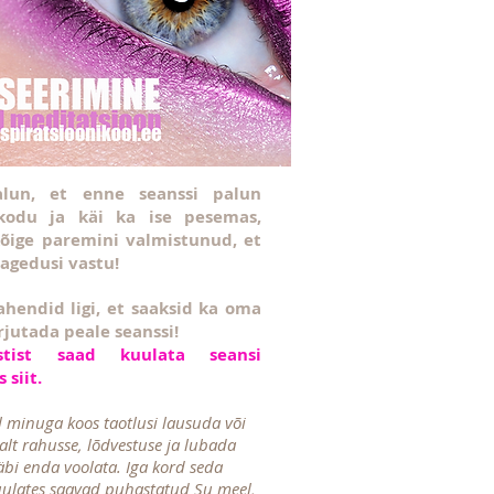
alun, et enne seanssi palun
kodu ja käi ka ise pesemas,
 kõige paremini valmistunud, et
sagedusi vastu!
ahendid ligi, et saaksid ka oma
rjutada peale seanssi!
estist saad kuulata seansi
 siit.
l minuga koos taotlusi lausuda või
salt rahusse, lõdvestuse ja lubada
läbi enda voolata. Iga kord seda
uulates saavad puhastatud Su meel,