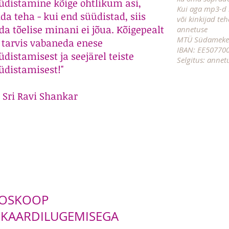
üdistamine kõige ohtlikum asi,
Kui aga mp3-d 
da teha - kui end süüdistad, siis
või kinkijad te
da tõelise minani ei jõua. Kõigepealt
annetuse
MTÜ Südameke
 tarvis vabaneda enese
IBAN: EE50770
üdistamisest ja seejärel teiste
Selgitus: annet
üdistamisest!"
i Sri Ravi Shankar
ROSKOOP
I KAARDILUGEMISEGA