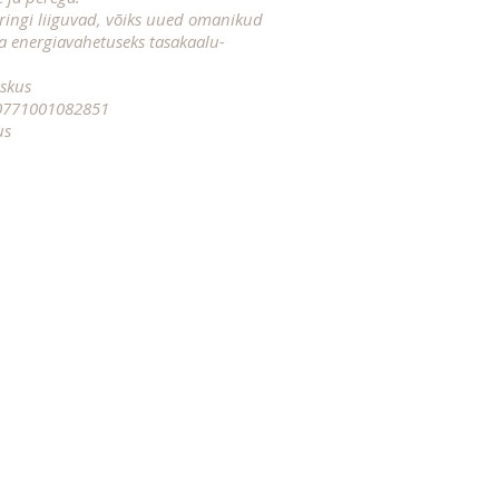
ringi liiguvad, võiks uued omanikud
ha energiavahetuseks tasakaalu-
skus
0771001082851
us