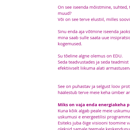
On see iseenda mõistmine, suhted, t
muud?
Või on see terve elustiil, milles soo
Sinu enda aja võtmine iseenda jaoks
mina saab sulle saata uue insipratsi
kogemused.
Su tõeline algne olemus on EDU.
Seda teadvustades ja seda teadmist 
efektiivselt liikuma alati armastus
See on puhastav ja selgust loov prot
häälestub terve meie keha ümber a
Miks on vaja enda energiakeha p
Kuna kõik algab peale meie uskumust
uskumusi e energeetilisi programme
Esiteks juba õige visiooni toomine v
oleksid samale teemale keskendunud.