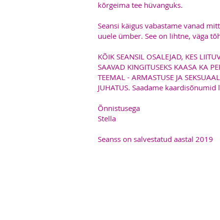
kõrgeima tee hüvanguks.
Seansi käigus vabastame vanad mit
uuele ümber. See on lihtne, väga tõh
KÕIK SEANSIL OSALEJAD, KES LII
SAAVAD KINGITUSEKS KAASA KA P
TEEMAL - ARMASTUSE JA SEKSUAAL
JUHATUS. Saadame kaardisõnumid lai
Õnnistusega
Stella
Seanss on salvestatud aastal 2019