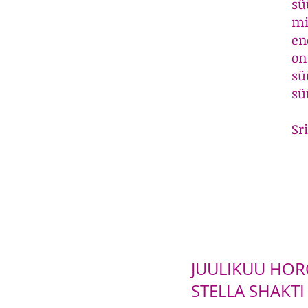
sü
mi
en
on
sü
sü
Sr
JUULIKUU HO
STELLA SHAKT