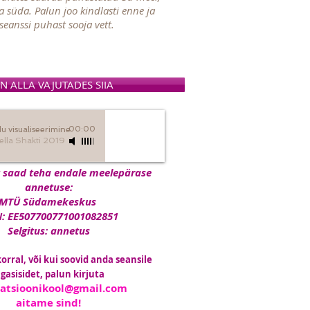
a süda. Palun joo kindlasti enne ja
seanssi puhast sooja vett.
N ALLA VAJUTADES SIIA
u visualiseerimine
00:00
ella Shakti 2019
t saad teha endale meelepärase
annetuse:
MTÜ Südamekeskus
N: EE507700771001082851
Selgitus: annetus
rral, või kui soovid anda seansile
gasisidet, palun kirjuta
ratsioonikool@gmail.com
aitame sind!