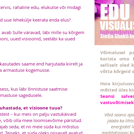
ervis, rahaline edu, elukutse või midagi
vid uue lehekülje keerata enda elus?
 avab Sulle väravad, läbi mille su kõrgem
ooni, uued visioonid, seeläbi ka uued
Võimalusel p
korista oma 
kasutades saame end harjutada kiirelt ja
selliselt oled
ena armastuse kogemusse.
võtta kõrgeid 
Hoia kirjutusv
sess, kus läbi õnnistuse saatmise
mõtted üles ki
rmastuse sagedusele.
Seansi salv
vastuvõtmiseks
uhastada, et visioone tuua?
est – kui meis on palju vastukäivaid
Võid seansi aja
, võib olla meie loomisevõime pärsitud.
jääda ka liht
ajab seda, et nii meie süda kui mõistus
energiatel 
meditatsiooni k
 Teiseks, et süda oleks piisavalt avatud,