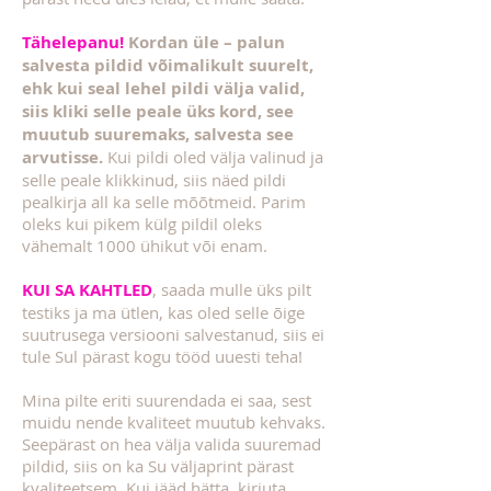
Tähelepanu!
Kordan üle – palun
salvesta pildid võimalikult suurelt,
ehk kui seal lehel pildi välja valid,
siis kliki selle peale üks kord, see
muutub suuremaks, salvesta see
arvutisse.
Kui pildi oled välja valinud ja
selle peale klikkinud, siis näed pildi
pealkirja all ka selle mõõtmeid. Parim
oleks kui pikem külg pildil oleks
vähemalt 1000 ühikut või enam.
KUI SA KAHTLED
, saada mulle üks pilt
testiks ja ma ütlen, kas oled selle õige
suutrusega versiooni salvestanud, siis ei
tule Sul pärast kogu tööd uuesti teha!
Mina pilte eriti suurendada ei saa, sest
muidu nende kvaliteet muutub kehvaks.
Seepärast on hea välja valida suuremad
pildid, siis on ka Su väljaprint pärast
kvaliteetsem. Kui jääd hätta, kirjuta