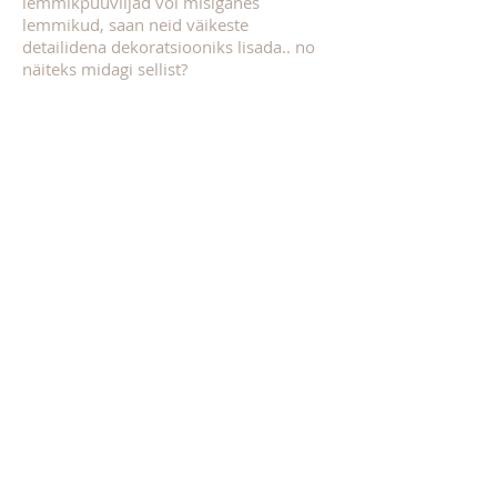
lemmikpuuviljad või misiganes
lemmikud, saan neid väikeste
detailidena dekoratsiooniks lisada.. no
näiteks midagi sellist?