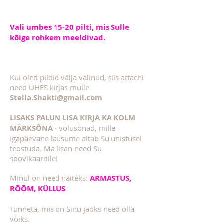
Vali umbes 15-20 pilti, mis Sulle
kõige rohkem meeldivad.
Kui oled pildid välja valinud, siis attachi
need ÜHES kirjas mulle
Stella.Shakti@gmail.com
LISAKS PALUN LISA KIRJA KA KOLM
MÄRKSÕNA
- võlusõnad, mille
igapäevane lausume aitab Su unistusel
teostuda. Ma lisan need Su
soovikaardile!
Minul on need näiteks:
ARMASTUS,
RÕÕM, KÜLLUS
Tunneta, mis on Sinu jaoks need olla
võiks.