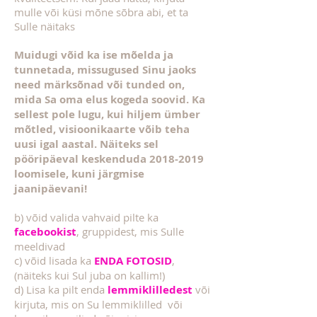
mulle või küsi mõne sõbra abi, et ta
Sulle näitaks
Muidugi võid ka ise mõelda ja
tunnetada, missugused Sinu jaoks
need märksõnad või tunded on,
mida Sa oma elus kogeda soovid. Ka
sellest pole lugu, kui hiljem ümber
mõtled, visioonikaarte võib teha
uusi igal aastal. Näiteks sel
pööripäeval keskenduda
2018-2019
loomisele, kuni järgmise
jaanipäevani!
b) võid valida vahvaid pilte ka
facebookist
, gruppidest, mis Sulle
meeldivad
c) võid lisada ka
ENDA FOTOSID
,
(näiteks kui Sul juba on kallim!)
d) Lisa ka pilt enda
lemmiklilledest
või
kirjuta, mis on Su lemmiklilled või