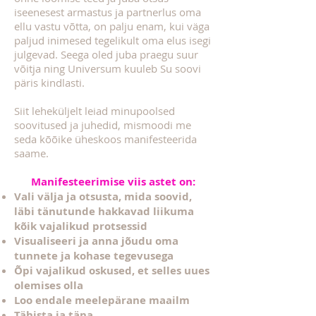
iseenesest armastus ja partnerlus oma
ellu vastu võtta, on palju enam, kui väga
paljud inimesed tegelikult oma elus isegi
julgevad. Seega oled juba praegu suur
võitja ning Universum kuuleb Su soovi
päris kindlasti.
Siit leheküljelt leiad minupoolsed
soovitused ja juhedid, mismoodi me
seda kõõike üheskoos manifesteerida
saame.
Manifesteerimise viis astet on:
Vali välja ja otsusta, mida soovid,
läbi tänutunde hakkavad liikuma
kõik vajalikud protsessid
Visualiseeri ja anna jõudu oma
tunnete ja kohase tegevusega
Õpi vajalikud oskused, et selles uues
olemises olla
Loo endale meelepärane maailm
Tähista ja täna