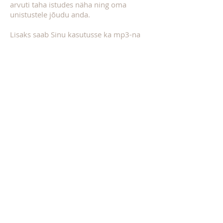
arvuti taha istudes näha ning oma
unistustele jõudu anda.
Lisaks saab Sinu kasutusse ka mp3-na
3) ENERGIASEANSS
eluaegseks
kasutamiseks
Kas on veel küsimusi?
Võta julgelt ühendust
sydamekeskus@gmail.com
Jään Su pilte ja märksõnu ootama!