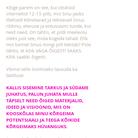
Kõige parem on see, kui otsiksid
internetist 12-15 pilti, mis Sinu jaoks
tõeliselt kõnetavad ja tekitavad Sinus
rõõmu, elevuse ja entusiasmi tunde, kui
neid näed. On tähtis, et pildi meeleolu
oleks just see, mida kogeda tahad. Ehk
mis tunnet Sinus mingi pilt tekitab? Pole
tähtis, et kõik VÄGA ÕIGESTI SAAKS.
Kõik saabki õigesti.
Võime selle loomiseks lausuda ka
taotluse:
KALLIS SISEMINE TARKUS JA SÜDAME
JUHATUS, PALUN JUHATA MULLE
TÄPSELT NEED ÕIGED MATERJALID,
IDEED JA VISIOONID, MIS ON
KOOSKÕLAS MINU KÕRGEIMA
POTENTSIAALI JA TEEGA KÕIKIDE
KÕRGEIMAKS HÜVANGUKS.