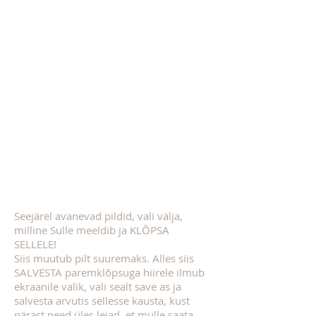
Seejärel avanevad pildid, vali välja,
milline Sulle meeldib ja KLÕPSA
SELLELE!
Siis muutub pilt suuremaks. Alles siis
SALVESTA paremklõpsuga hiirele ilmub
ekraanile valik, vali sealt save as ja
salvesta arvutis sellesse kausta, kust
pärast need üles leiad, et mulle saata.