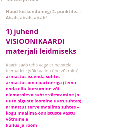
Nüüd keskendumegi 2. punktile....
Aitäh, aitäh, aitäh!
1) juhend
VISIOONIKAARDI
materjali leidmiseks
Kaarti saab teha väga erinevatele
teemadele (võid valida ühe või mitu):
armastus iseenda suhtes
armastus oma partneriga (tema
enda ellu kutsumine või
olemasoleva suhte väestamine ja
uute alguste loomine uues suhtes)
armastus terve maailma suhtes –
kogu maailma õnnistuste vastu
võtmine e
küllus ja rõõm