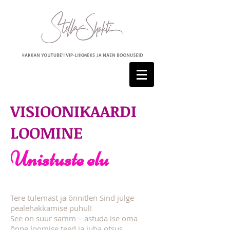
VISIOONIKAARDI
LOOMINE
Unistuste elu
Tere tulemast ja õnnitlen Sind julge
pealehakkamise puhul!
See on suur samm – astuda ise oma
õnne loomise teed ja juba otsus