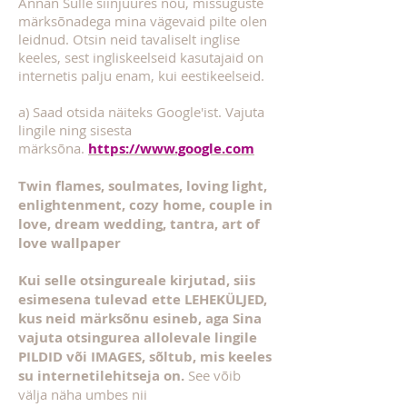
Annan Sulle siinjuures nõu, missuguste
märksõnadega mina vägevaid pilte olen
leidnud. Otsin neid tavaliselt inglise
keeles, sest ingliskeelseid kasutajaid on
internetis palju enam, kui eestikeelseid.
a) Saad otsida näiteks Google'ist. Vajuta
lingile ning sisesta
märksõna.
https://www.google.com
Twin flames, soulmates, loving light,
enlightenment, cozy home, couple in
love, dream wedding, tantra, art of
love wallpaper
Kui selle otsingureale kirjutad, siis
esimesena tulevad ette LEHEKÜLJED,
kus neid märksõnu esineb, aga Sina
vajuta otsingurea allolevale lingile
PILDID või IMAGES, sõltub, mis keeles
su internetilehitseja on.
See võib
välja näha umbes nii