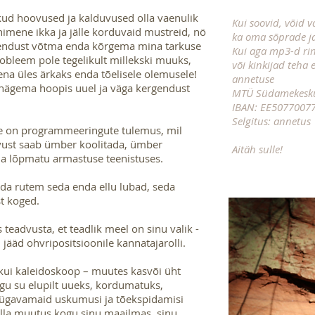
kud hoovused ja kalduvused olla vaenulik
Kui soovid, võid 
imene ikka ja jälle korduvaid mustreid, nö
ka oma sõprade j
hendust võtma enda kõrgema mina tarkuse
Kui aga mp3-d rin
obleem pole tegelikult millekski muuks,
või kinkijad teha
tena üles ärkaks enda tõelisele olemusele!
annetuse
nägema hoopis uuel ja väga kergendust
MTÜ Südamekesk
IBAN: EE5077007
Selgitus: annetus
ee on programmeeringute tulemus, mil
ust saab ümber koolitada, ümber
Aitäh sulle!
a lõpmatu armastuse teenistuses.
da rutem seda enda ellu lubad, seda
st koged.
s teadvusta, et teadlik meel on sinu valik -
i jääd ohvripositsioonile kannatajarolli.
 kui kaleidoskoop – muutes kasvõi üht
u su elupilt uueks, kordumatuks,
sügavamaid uskumusi ja tõekspidamisi
la muutus kogu sinu maailmas, sinu