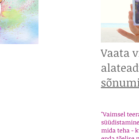
Vaata v
alatea
sõnumit
"Vaimsel teer
süüdistamine 
mida teha - k
enda tõelise 