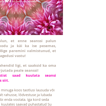
alun, et enne seanssi palun
kodu ja käi ka ise pesemas,
 kõige paremini valmistunud, et
sagedusi vastu!
ahendid ligi, et saaksid ka oma
rjutada peale seanssi!
estist saad kuulata seansi
 siit.
l minuga koos taotlusi lausuda või
alt rahusse, lõdvestuse ja lubada
äbi enda voolata. Iga kord seda
i kuulates saavad puhastatud Su