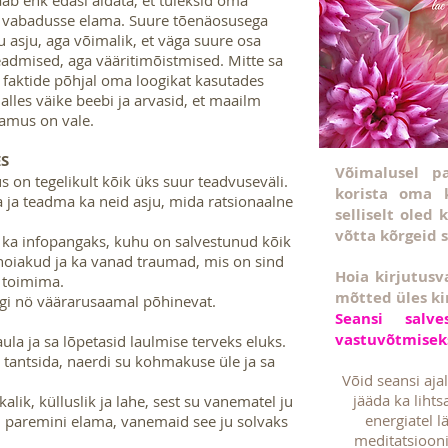
aab ehk edasi aidata, et tuleksid oma
 vabadusse elama. Suure tõenäosusega
 asju, aga võimalik, et väga suure osa
eadmised, aga vääritimõistmised. Mitte sa
id faktide põhjal oma loogikat kasutades
d alles väike beebi ja arvasid, et maailm
vamus on vale.
ES
Võimalusel p
s on tegelikult kõik üks suur teadvuseväli.
korista oma 
a ja teadma ka neid asju, mida ratsionaalne
selliselt oled
võtta kõrgeid 
ka infopangaks, kuhu on salvestunud kõik
oiakud ja ka vanad traumad, mis on sind
Hoia kirjutusv
 toimima.
mõtted üles ki
jugi nö väärarusaamal põhinevat.
Seansi salv
vastuvõtmiseks
ula ja sa lõpetasid laulmise terveks eluks.
 tantsida, naerdi su kohmakuse üle ja sa
Võid seansi aja
jääda ka lihts
kalik, külluslik ja lahe, sest su vanematel ju
energiatel l
d paremini elama, vanemaid see ju solvaks
meditatsioon