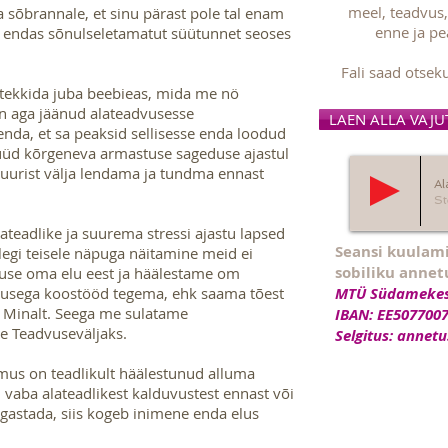
meel, teadvus,
ma sõbrannale, et sinu pärast pole tal enam
enne ja pe
d endas sõnulseletamatut süütunnet seoses
Fali saad otsek
 tekkida juba beebieas, mida me nö
on aga jäänud alateadvusesse
LAEN ALLA VAJUTAD
nda, et sa peaksid sellisesse enda loodud
Nüüd kõrgeneva armastuse sageduse ajastul
uurist välja lendama ja tundma ennast
Al
St
ateadlike ja suurema stressi ajastu lapsed
Seansi kuulami
elegi teisele näpuga näitamine meid ei
sobiliku annet
tuse oma elu eest ja häälestame om
vusega koostööd tegema, ehk saama tõest
MTÜ Südameke
 Minalt. Seega me sulatame
IBAN: EE507700
e Teadvuseväljaks.
Selgitus: annetu
mus on teadlikult häälestunud alluma
 vaba alateadlikest kalduvustest ennast või
gastada, siis kogeb inimene enda elus