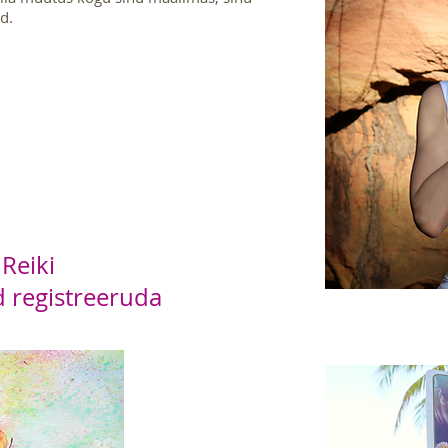
d.
 Reiki
d registreeruda