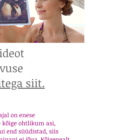
ideot
dvuse
ega siit.
ajal on enese
kõige ohtlikum asi,
ui end süüdistad, siis
minani ei jõua. Kõigepealt