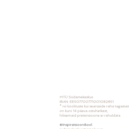
MTÜ Südamekeskus
IBAN: EE507700771001082851
* nii koolituste kui seansside raha tagast
on kuni 14 päeva ostuhetkest,
hilisemaid pretensioone ei rahuldata
©Inspiratsioonikool