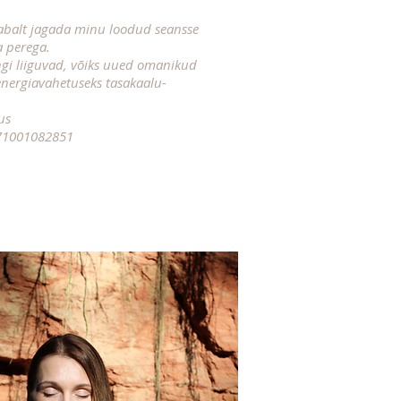
vabalt jagada minu loodud seansse
a perega.
gi liiguvad, võiks uued omanikud
 energiavahetuseks tasakaalu-
us
71001082851