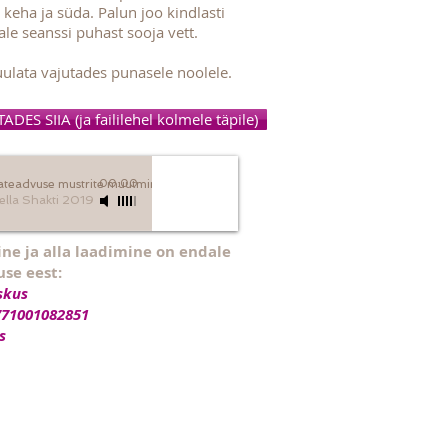
 keha ja süda. Palun joo kindlasti
ale seanssi puhast sooja vett.
uulata vajutades punasele noolele.
ES SIIA (ja faililehel kolmele täpile)
ateadvuse mustrite muutmine
00:00
ella Shakti 2019
ne ja alla laadimine on endale
use eest:
skus
771001082851
s