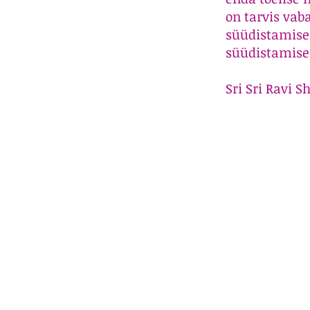
on tarvis vab
süüdistamisest
süüdistamises
Sri Sri Ravi 