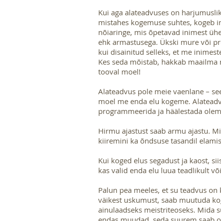
Kui aga alateadvuses on harjumusli
mistahes kogemuse suhtes, kogeb in
nõiaringe, mis õpetavad inimest ü
ehk armastusega. Ükski mure või pr
kui disainitud selleks, et me inimes
Kes seda mõistab, hakkab maailma 
tooval moel!
Alateadvus pole meie vaenlane – s
moel me enda elu kogeme. Alateadv
programmeerida ja häälestada olem
Hirmu ajastust saab armu ajastu. Mi
kiiremini ka õndsuse tasandil elami
Kui koged elus segadust ja kaost, sii
kas valid enda elu luua teadlikult võ
Palun pea meeles, et su teadvus on
väikest uskumust, saab muutuda kog
ainulaadseks meistriteoseks. Mida 
endas muudad, seda suurem saab ol