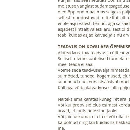
Kui jah, siis see meditatsioon sind s
mõistuse vanglast südamesageduse
oled õppinud maailmas selgeks palju
sellest moodustuvad mitte lihtsalt t
ei ole asju valesti teinud, aga sa sa
asjadest lihtsalt valesti aru, sest oli
teab, kuidas asjad käivad ja sinu ar
TEADVUS ON KOGU AEG ÕPPIMIS
Alateadvus, tavateadvus ja üliteadvu
Selliselt oleme suutelised tunnetam
meel teada ei saa.
Võime seda teadvusevälja nimetada 
su mõtted, tunded, kogemused, eluh
suunanud uuel ennastsäästval moel
Küll aga võib alateadvuses olla pal
Näiteks ema käratas kunagi, et ära la
Või kui proovisid elus esimest korda
arvad, et tants pole sinu jaoks.
Või jäid uskuma, et elu ei või olla rik
ka polnud ning kui kuidas sa hakka
jne.