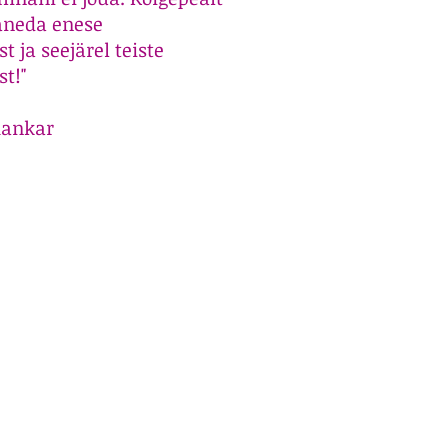
aneda enese
 ja seejärel teiste
t!"
Shankar