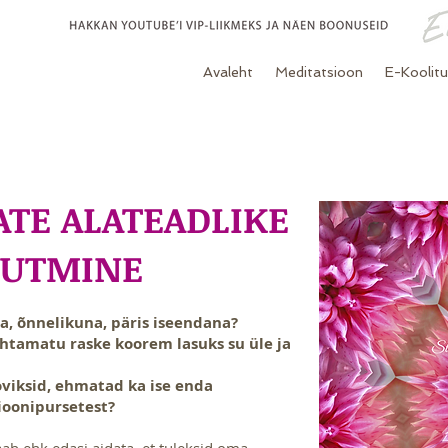
Avaleht
Meditatsioon
E-Koolit
TE ALATEADLIKE
UUTMINE
a, õnnelikuna, päris iseendana?
htamatu raske koorem lasuks su üle ja
ooviksid, ehmatad ka ise enda
ioonipursetest?