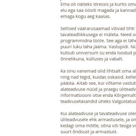
Ema oli näiteks stressis ja kurtis o
elu ega saa öösiti magada ja kanna
emaga kogu aeg kaasas.
Sellised väärarusaamad võivad tihti
tavateadlikkusega ei mäleta. Need 
programmidna tööle. See aga ei tähe
puuri luku taha jääma. Vastupidi. 
kutsub universum su enda loodud p
õnnelikuna, külluses ja vabalt.
Ka sinu vanemad olid lihtsalt oma al
ning nad tegid, kuidas oskasid. kell
päästa. Aitab see, kui võtame vastu
alateadvuse nüüd ja praegu ülitead
informatsiooni otse enda Kõrgemalt
teadvusetasandid üheks Valgustatus
Kui alateadvuse ja tavateadvuse ole
üliteadvusele ehk armastusele, ja on
kedagi oma mõtte, sõna või teoga vi
suurt õndsust ja armastust.