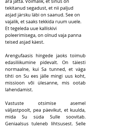
ära jätta. Võimalik, et sinus on 
tekitanud segadust, et nii paljud 
asjad järsku läbi on saanud. See on 
vajalik, et saaks tekkida ruum uuele. 
Et tegeleda uue kalliskivi 
poleerimisega, on olnud vaja panna 
teised asjad käest.
Arengufaasis hingede jaoks toimub 
edasiliikumine pidevalt. On täiesti 
normaalne, kui Sa tunned, et väga 
tihti on Su ees jälle mingi uus koht, 
missioon või ülesanne, mis ootab 
lahendamist. 
Vastuste otsimise asemel 
väljastpoolt, pea päevikut, et kuulda, 
mida Su süda Sulle soovitab. 
Geniaalsus tuleneb lihtsusest. Selle 