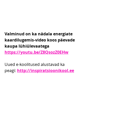
Valminud on ka nädala energiate 
kaardilugemis-video koos päevade 
kaupa lühiülevaatega
https://youtu.be/Z8QsozZ0EHw
Uued e-koolitused alustavad ka 
peagi: 
http://inspiratsioonikool.ee
❤️❤️❤️❤️❤️
Stella