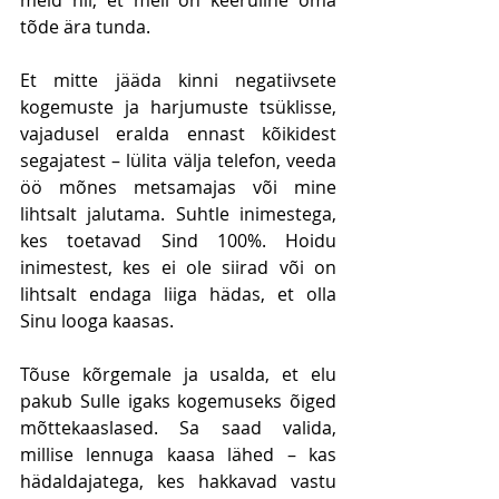
tõde ära tunda. 
Et mitte jääda kinni negatiivsete 
kogemuste ja harjumuste tsüklisse, 
vajadusel eralda ennast kõikidest 
segajatest – lülita välja telefon, veeda 
öö mõnes metsamajas või mine 
lihtsalt jalutama. Suhtle inimestega, 
kes toetavad Sind 100%. Hoidu 
inimestest, kes ei ole siirad või on 
lihtsalt endaga liiga hädas, et olla 
Sinu looga kaasas. 
Tõuse kõrgemale ja usalda, et elu 
pakub Sulle igaks kogemuseks õiged 
mõttekaaslased. Sa saad valida, 
millise lennuga kaasa lähed – kas 
hädaldajatega, kes hakkavad vastu 