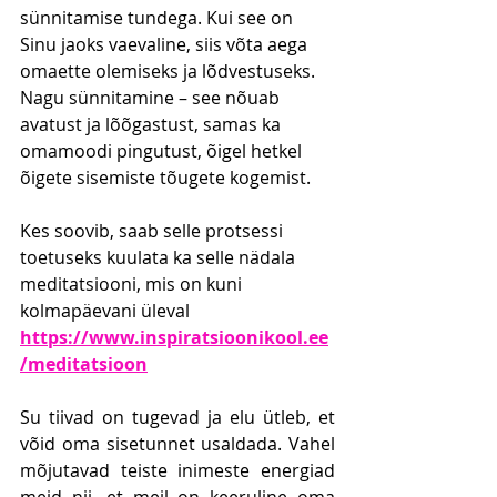
sünnitamise tundega. Kui see on 
Sinu jaoks vaevaline, siis võta aega 
omaette olemiseks ja lõdvestuseks. 
Nagu sünnitamine – see nõuab 
avatust ja lõõgastust, samas ka 
omamoodi pingutust, õigel hetkel 
õigete sisemiste tõugete kogemist.
Kes soovib, saab selle protsessi 
toetuseks kuulata ka selle nädala 
meditatsiooni, mis on kuni 
kolmapäevani üleval 
https://www.inspiratsioonikool.ee
/meditatsioon
Su tiivad on tugevad ja elu ütleb, et 
võid oma sisetunnet usaldada. Vahel 
mõjutavad teiste inimeste energiad 
meid nii, et meil on keeruline oma 