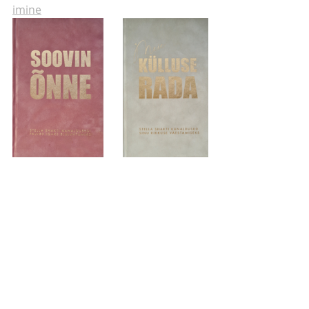
imine
TÄNA ON KA VIIMANE PÄEV 
REGISTREERUDA SOODUSHINNAGA 
TERVENDAVA KUNSTI E-
KOOLITUSELE
Leiad lisainfo 
siitkaudu.