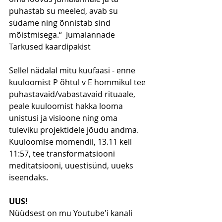
puhastab su meeled, avab su 
südame ning õnnistab sind 
mõistmisega.“  Jumalannade 
Tarkused kaardipakist
Sellel nädalal mitu kuufaasi - enne 
kuuloomist P õhtul v E hommikul tee 
puhastavaid/vabastavaid rituaale, 
peale kuuloomist hakka looma 
unistusi ja visioone ning oma 
tuleviku projektidele jõudu andma. 
Kuuloomise momendil, 13.11 kell 
11:57, tee transformatsiooni 
meditatsiooni, uuestisünd, uueks 
iseendaks.
UUS!
Nüüdsest on mu Youtube'i kanali 