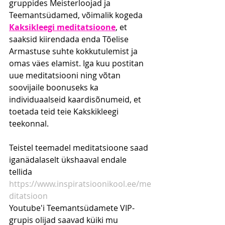
gruppides Meisterloojad ja 
Teemantsüdamed, võimalik kogeda 
Kaksikleegi meditatsioone
, et 
saaksid kiirendada enda Tõelise 
Armastuse suhte kokkutulemist ja 
omas väes elamist. Iga kuu postitan 
uue meditatsiooni ning võtan 
soovijaile boonuseks ka 
individuaalseid kaardisõnumeid, et 
toetada teid teie Kakskikleegi 
teekonnal.
Teistel teemadel meditatsioone saad 
iganädalaselt ükshaaval endale 
tellida 
https://www.inspiratsioonikool.ee/me
ditatsioon
Youtube'i Teemantsüdamete VIP-
grupis olijad saavad küiki mu 