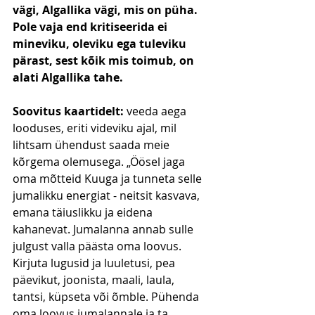
vägi, Algallika vägi, mis on püha. 
Pole vaja end kritiseerida ei 
mineviku, oleviku ega tuleviku 
pärast, sest kõik mis toimub, on 
alati Algallika tahe. 
Soovitus kaartidelt: 
veeda aega 
looduses, eriti videviku ajal, mil 
lihtsam ühendust saada meie 
kõrgema olemusega. „Öösel jaga 
oma mõtteid Kuuga ja tunneta selle 
jumalikku energiat - neitsit kasvava, 
emana täiuslikku ja eidena 
kahanevat. Jumalanna annab sulle 
julgust valla päästa oma loovus. 
Kirjuta lugusid ja luuletusi, pea 
päevikut, joonista, maali, laula, 
tantsi, küpseta või õmble. Pühenda 
oma loovus jumalannale ja ta 