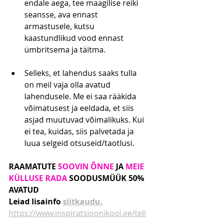
endale aega, tee maagilise reiki 
seansse, ava ennast 
armastusele, kutsu 
kaastundlikud vood ennast 
ümbritsema ja täitma.
Selleks, et lahendus saaks tulla 
on meil vaja olla avatud 
lahendusele. Me ei saa rääkida 
võimatusest ja eeldada, et siis 
asjad muutuvad võimalikuks. Kui 
ei tea, kuidas, siis palvetada ja 
luua selgeid otsuseid/taotlusi.
RAAMATUTE 
SOOVIN ÕNNE
 JA
 MEIE 
KÜLLUSE RADA
 SOODUSMÜÜK 50% 
AVATUD
Leiad lisainfo 
siitkaudu.
https://www.inspiratsioonikool.ee/tell