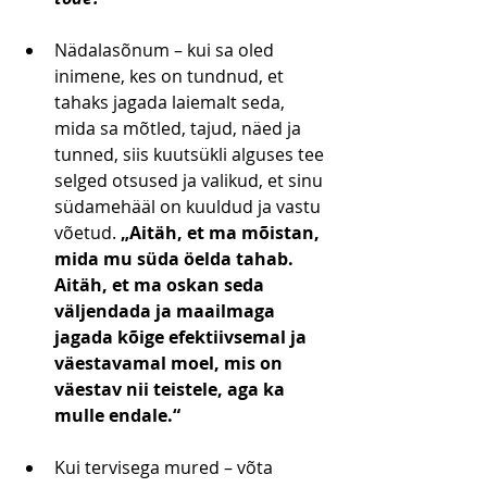
Nädalasõnum – kui sa oled 
inimene, kes on tundnud, et 
tahaks jagada laiemalt seda, 
mida sa mõtled, tajud, näed ja 
tunned, siis kuutsükli alguses tee 
selged otsused ja valikud, et sinu 
südamehääl on kuuldud ja vastu 
võetud. 
„Aitäh, et ma mõistan, 
mida mu süda öelda tahab. 
Aitäh, et ma oskan seda 
väljendada ja maailmaga 
jagada kõige efektiivsemal ja 
väestavamal moel, mis on 
väestav nii teistele, aga ka 
mulle endale.“
Kui tervisega mured – võta 