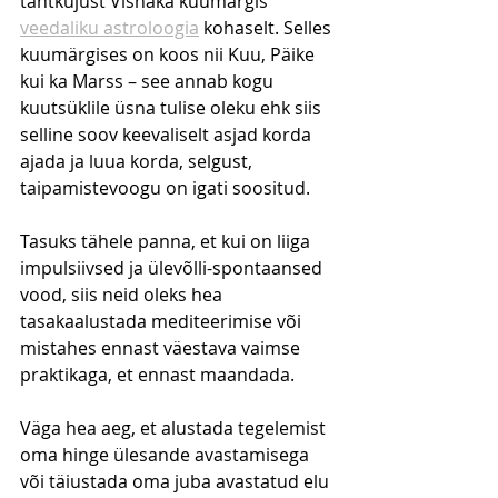
tähtkujust Vishaka kuumärgis 
veedaliku astroloogia
 kohaselt. Selles 
kuumärgises on koos nii Kuu, Päike 
kui ka Marss – see annab kogu 
kuutsüklile üsna tulise oleku ehk siis 
selline soov keevaliselt asjad korda 
ajada ja luua korda, selgust, 
taipamistevoogu on igati soositud. 
Tasuks tähele panna, et kui on liiga 
impulsiivsed ja ülevõlli-spontaansed 
vood, siis neid oleks hea 
tasakaalustada mediteerimise või 
mistahes ennast väestava vaimse 
praktikaga, et ennast maandada.
Väga hea aeg, et alustada tegelemist 
oma hinge ülesande avastamisega 
või täiustada oma juba avastatud elu 