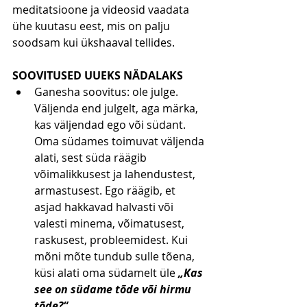
meditatsioone ja videosid vaadata 
ühe kuutasu eest, mis on palju 
soodsam kui ükshaaval tellides.
SOOVITUSED UUEKS NÄDALAKS
Ganesha soovitus: ole julge. 
Väljenda end julgelt, aga märka, 
kas väljendad ego või südant. 
Oma südames toimuvat väljenda 
alati, sest süda räägib 
võimalikkusest ja lahendustest, 
armastusest. Ego räägib, et 
asjad hakkavad halvasti või 
valesti minema, võimatusest, 
raskusest, probleemidest. Kui 
mõni mõte tundub sulle tõena, 
küsi alati oma südamelt üle 
„Kas 
see on südame tõde või hirmu 
tõde?“