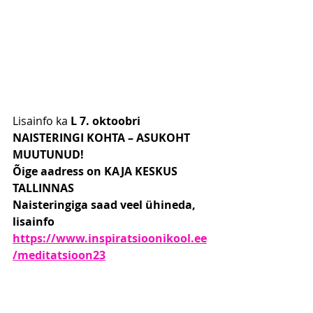
Lisainfo ka 
L 7. oktoobri 
NAISTERINGI KOHTA – ASUKOHT 
MUUTUNUD!
Õige aadress on KAJA KESKUS 
TALLINNAS
Naisteringiga saad veel ühineda, 
lisainfo 
https://www.inspiratsioonikool.ee
/meditatsioon23