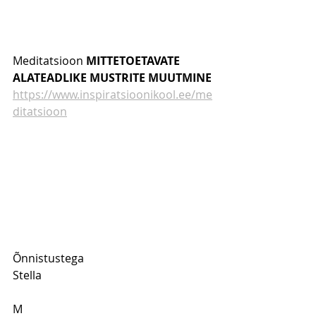
Meditatsioon 
MITTETOETAVATE 
ALATEADLIKE MUSTRITE MUUTMINE
https://www.inspiratsioonikool.ee/me
ditatsioon
Õnnistustega
Stella
M