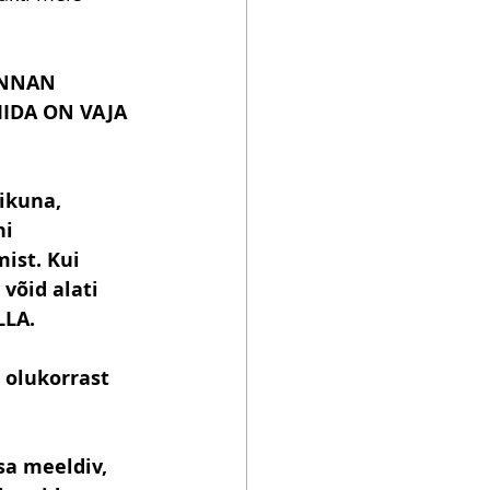
NNAN 
MIDA ON VAJA 
ikuna, 
i 
ist. Kui 
võid alati 
LLA.
 olukorrast 
a meeldiv, 