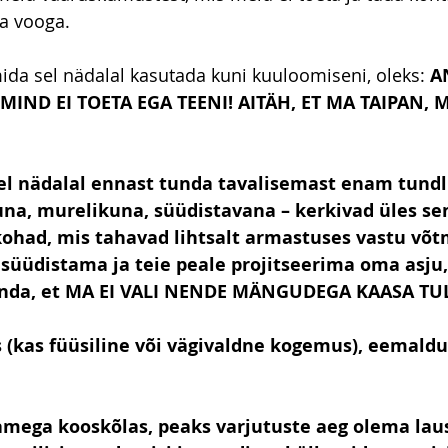
ja vooga.
da sel nädalal kasutada kuni kuuloomiseni, oleks: 
A
MIND EI TOETA EGA TEENI! AITÄH, ET MA TAIPAN, 
el nädalal ennast tunda tavalisemast enam tundl
una, murelikuna, süüdistavana – kerkivad üles sen
kohad, mis tahavad lihtsalt armastuses vastu võtm
süüdistama ja teie peale projitseerima oma asju, 
anda, et MA EI VALI NENDE MÄNGUDEGA KAASA TU
 (kas füüsiline või vägivaldne kogemus), eemaldu
mega kooskõlas, peaks varjutuste aeg olema laus