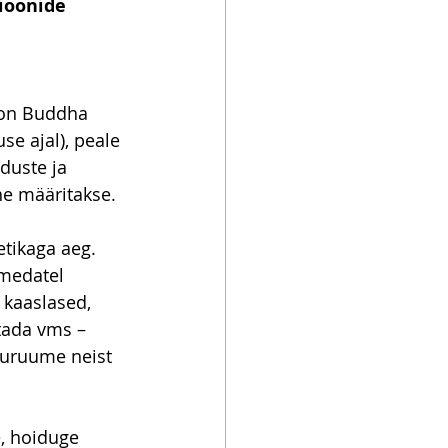
ioonide 
oon Buddha 
se ajal), peale 
uste ja 
he määritakse.
tikaga aeg. 
imedatel 
 kaaslased, 
tada vms – 
duruume neist 
, hoiduge 