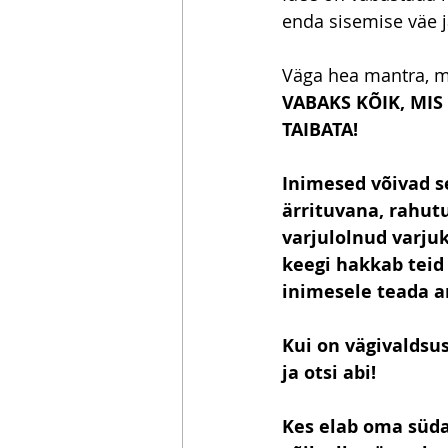
enda sisemise väe 
Väga hea mantra, mi
VABAKS KÕIK, MIS 
TAIBATA!
Inimesed võivad s
ärrituvana, rahut
varjulolnud varju
keegi hakkab teid 
inimesele teada 
Kui on vägivaldsus
ja otsi abi!
Kes elab oma süda