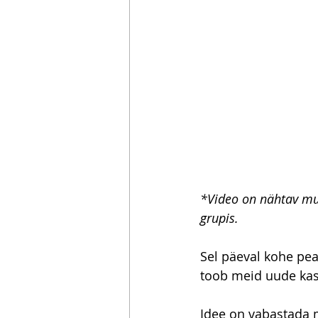
*Video on nähtav mu 
grupis.
Sel päeval kohe pea
toob meid uude kasv
Idee on vabastada m