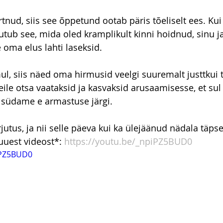
tnud, siis see õppetund ootab päris tõeliselt ees. Kui
ub see, mida oled kramplikult kinni hoidnud, sinu j
e oma elus lahti laseksid.
ul, siis näed oma hirmusid veelgi suuremalt justtkui 
ile otsa vaataksid ja kasvaksid arusaamisesse, et sul 
u südame e armastuse järgi.
rjutus, ja nii selle päeva kui ka ülejäänud nädala täp
 uuest videost*: 
https://youtu.be/_npiPZ5BUD0
iPZ5BUD0