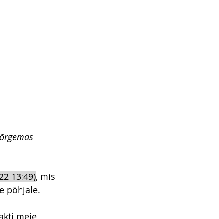
kõrgemas 
22 13:49)
, mis 
e põhjale.
akti meie 