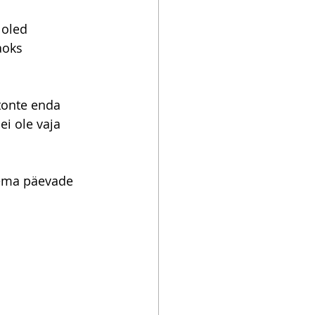
 oled 
aoks 
tonte enda 
ei ole vaja 
sema päevade 