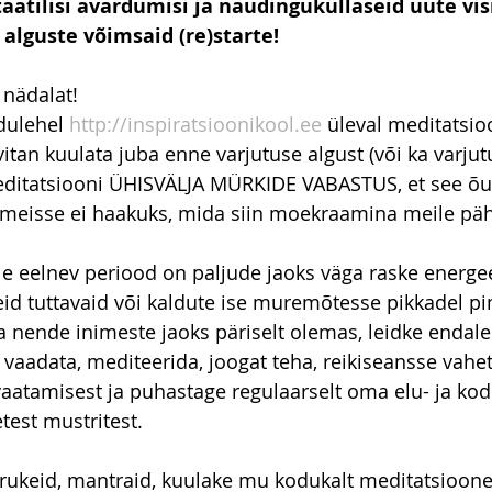
taatilisi avardumisi ja naudinguküllaseid uute vis
alguste võimsaid (re)starte!
 nädalat!
dulehel 
http://inspiratsioonikool.ee
 üleval meditatsi
tan kuulata juba enne varjutuse algust (või ka varjutu
ditatsiooni ÜHISVÄLJA MÜRKIDE VABASTUS, et see õud
" meisse ei haakuks, mida siin moekraamina meile pä
le eelnev periood on paljude jaoks väga raske energee
dseid tuttavaid või kaldute ise muremõtesse pikkadel p
ja nende inimeste jaoks päriselt olemas, leidke endale
vaadata, mediteerida, joogat teha, reikiseansse vahe
aatamisest ja puhastage regulaarselt oma elu- ja ko
test mustritest.
rukeid, mantraid, kuulake mu kodukalt meditatsioone