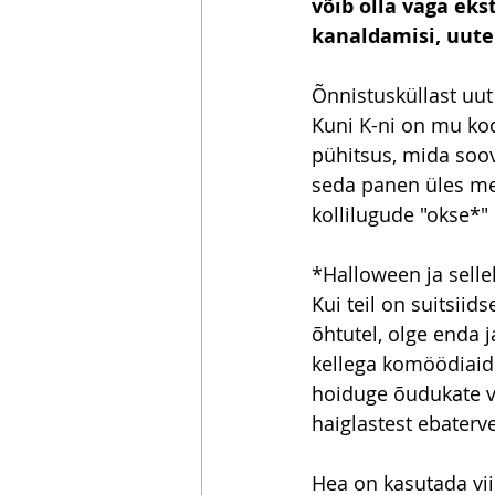
võib olla väga eks
kanaldamisi, uute 
Õnnistusküllast uut
Kuni K-ni on mu ko
pühitsus, mida soovi
seda panen üles me
kollilugude "okse*
*Halloween ja selle
Kui teil on suitsii
õhtutel, olge enda 
kellega komöödiaid 
hoiduge õudukate v
haiglastest ebaterve
Hea on kasutada vii