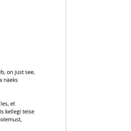
b, on just see, 
sa näeks 
es, et 
 kellegi teise 
solemust, 