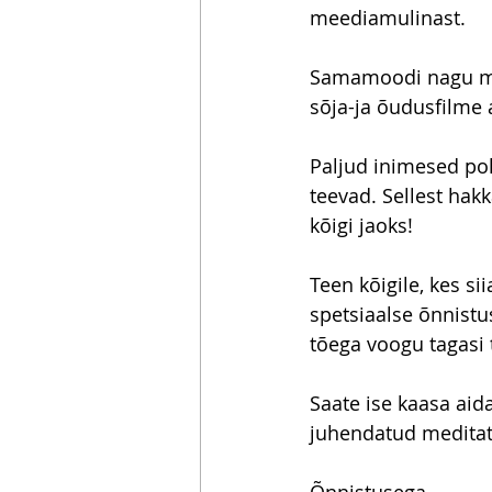
meediamulinast.
Samamoodi nagu me 
sõja-ja õudusfilme a
Paljud inimesed pol
teevad. Sellest hak
kõigi jaoks!
Teen kõigile, kes s
spetsiaalse õnnistu
tõega voogu tagasi 
Saate ise kaasa aid
juhendatud meditat
Õnnistusega