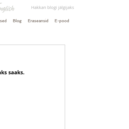
Hakkan blogi jälgijaks
used
Blog
Eraseansid
E-pood
ks saaks. 