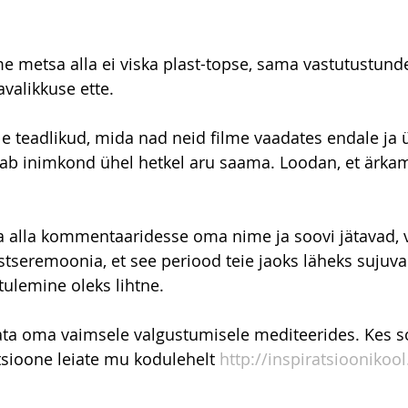
metsa alla ei viska plast-topse, sama vastutustunde
valikkuse ette. 
e teadlikud, mida nad neid filme vaadates endale ja ü
kab inimkond ühel hetkel aru saama. Loodan, et ärka
iia alla kommentaaridesse oma nime ja soovi jätavad, v
stseremoonia, et see periood teie jaoks läheks sujuval
tulemine oleks lihtne.
ata oma vaimsele valgustumisele mediteerides. Kes soo
sioone leiate mu kodulehelt 
http://inspiratsioonikool