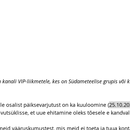
kanali VIP-liikmetele, kes on Südameteelise grupis või 
le osalist päiksevarjutust on ka kuuloomine (
25.10.20
utsüklisse, et uue ehitamine oleks tõesele e kandval
eid vääruskumustest, mis meid ei toeta ja tuua kont