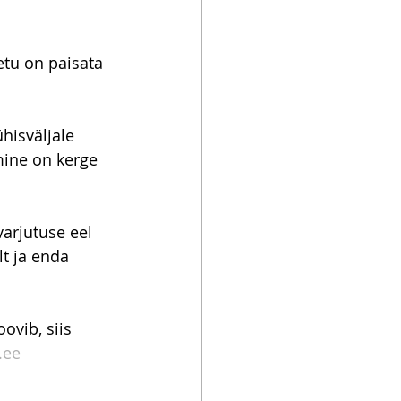
tu on paisata 
hisväljale 
mine on kerge 
arjutuse eel 
t ja enda 
vib, siis 
.ee