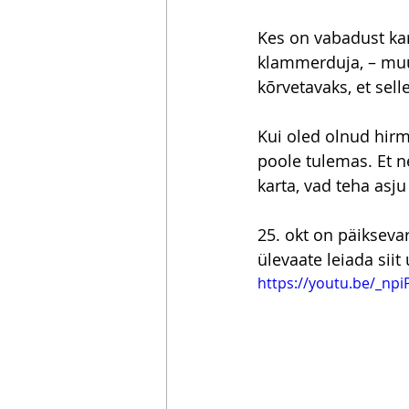
Kes on vabadust kar
klammerduja, – muut
kõrvetavaks, et sell
Kui oled olnud hirm
poole tulemas. Et ne
karta, vad teha asj
25. okt on päikseva
ülevaate leiada siit
https://youtu.be/_np