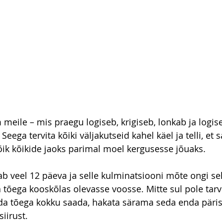
meile – mis praegu logiseb, krigiseb, lonkab ja logise
Seega tervita kõiki väljakutseid kahel käel ja telli, et 
õik kõikide jaoks parimal moel kergusesse jõuaks.
b veel 12 päeva ja selle kulminatsiooni mõte ongi sell
 tõega kooskõlas olevasse voosse. Mitte sul pole tarvis
nda tõega kokku saada, hakata särama seda enda päri
iirust.