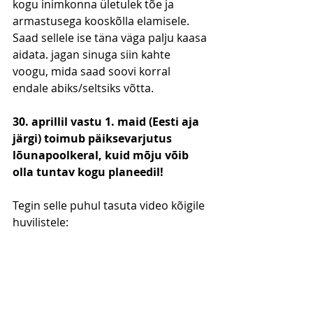
kogu inimkonna ületulek tõe ja 
armastusega kooskõlla elamisele. 
Saad sellele ise täna väga palju kaasa 
aidata. jagan sinuga siin kahte 
voogu, mida saad soovi korral 
endale abiks/seltsiks võtta.
30. aprillil vastu 1. maid (Eesti aja 
järgi) toimub päiksevarjutus 
lõunapoolkeral, kuid mõju võib 
olla tuntav kogu planeedil!
Tegin selle puhul tasuta video kõigile 
huvilistele: