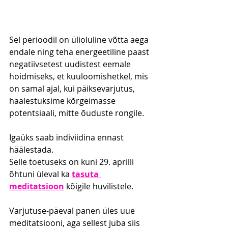
Sel perioodil on ülioluline võtta aega 
endale ning teha energeetiline paast 
negatiivsetest uudistest eemale 
hoidmiseks, et kuuloomishetkel, mis 
on samal ajal, kui päiksevarjutus, 
häälestuksime kõrgeimasse 
potentsiaali, mitte õuduste rongile.
Igaüks saab indiviidina ennast 
häälestada.
Selle toetuseks on kuni 29. aprilli 
õhtuni üleval ka 
tasuta 
meditatsioon
 kõigile huvilistele.
Varjutuse-päeval panen üles uue 
meditatsiooni, aga sellest juba siis 