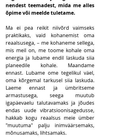
nendest teemadest, mida me alles 
õpime või meelde tuletame. 
Ma ei pea reikit niivõrd vaimseks 
praktikaks, vaid kohanemist oma 
reaalsusega, – me kohaneme sellega, 
mis meil on, me toome kohale oma 
energia ja lubame endil laskuda siia 
planeedile kohale. Maandame 
ennast. Lubame ome tegelikul väel, 
oma kõrgemal tarkusel siia laskuda. 
Laeme ennast ja ümbritseme 
armastusega, seega muutub 
igapäevaelu talutavamaks ja jõudes 
endas uude vibratsioonisagedusse, 
hakkab kogu reaalsus meie ümber 
"muutuma" palju inimväärsemaks, 
mõnusamaks, lihtsamaks. 