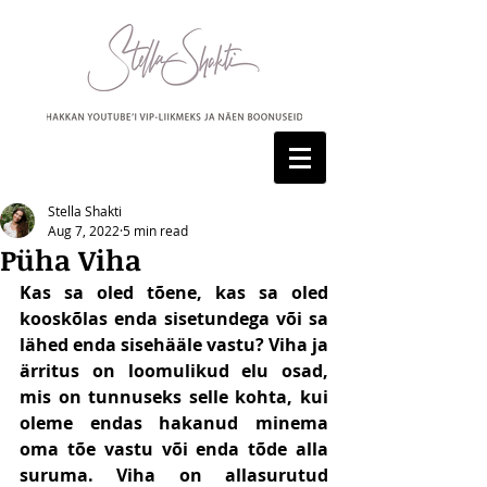
Stella Shakti
Aug 7, 2022
5 min read
Püha Viha
Kas sa oled tõene, kas sa oled 
kooskõlas enda sisetundega või sa 
lähed enda sisehääle vastu? Viha ja 
ärritus on loomulikud elu osad, 
mis on tunnuseks selle kohta, kui 
oleme endas hakanud minema 
oma tõe vastu või enda tõde alla 
suruma. Viha on allasurutud 