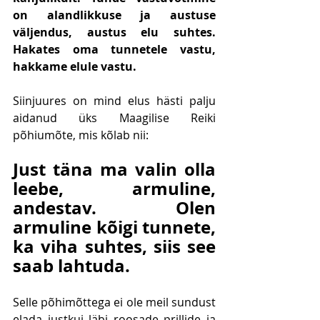
on alandlikkuse ja austuse 
väljendus, austus elu suhtes. 
Hakates oma tunnetele vastu, 
hakkame elule vastu.
Siinjuures on mind elus hästi palju 
aidanud üks Maagilise Reiki 
põhiumõte, mis kõlab nii:
Just täna ma valin olla 
leebe, armuline, 
andestav. Olen 
armuline kõigi tunnete, 
ka viha suhtes, siis see 
saab lahtuda. 
Selle põhimõttega ei ole meil sundust 
elada justkui läbi roosade prillide ja 