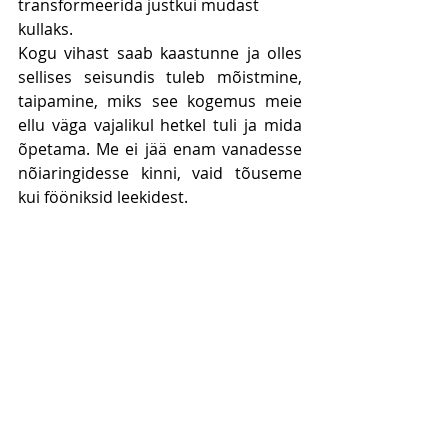
transformeerida justkui mudast 
kullaks. 
Kogu vihast saab kaastunne ja olles 
sellises seisundis tuleb mõistmine, 
taipamine, miks see kogemus meie 
ellu väga vajalikul hetkel tuli ja mida 
õpetama. Me ei jää enam vanadesse 
nõiaringidesse kinni, vaid tõuseme 
kui fööniksid leekidest.
Saades elutarkuse ja kogemuse, kus 
me oleme suutelised oma tundeid 
vastu võtma, saavad meist meistrid. 
Meist saavad praktilised maagid, kes 
kasutavad oma oskusi. 
Ja meie tõeline teemantolemus, meie 
puhas teadvuse olemas, meie jumalik 
looja olemus saab meile 
äratuntavaks ja nähtavaks. 