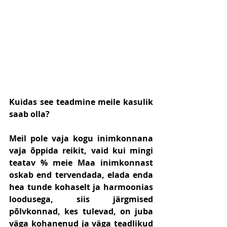
Kuidas see teadmine meile kasulik 
saab olla?
Meil pole vaja kogu inimkonnana 
vaja õppida reikit, vaid kui mingi 
teatav % meie Maa inimkonnast 
oskab end tervendada, elada enda 
hea tunde kohaselt ja harmoonias 
loodusega, siis järgmised 
põlvkonnad, kes tulevad, on juba 
väga kohanenud ja väga teadlikud 