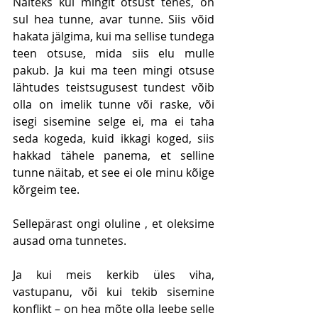
Näiteks kui mingit otsust tehes, on 
sul hea tunne, avar tunne. Siis võid 
hakata jälgima, kui ma sellise tundega 
teen otsuse, mida siis elu mulle 
pakub. Ja kui ma teen mingi otsuse 
lähtudes teistsugusest tundest võib 
olla on imelik tunne või raske, või 
isegi sisemine selge ei, ma ei taha 
seda kogeda, kuid ikkagi koged, siis 
hakkad tähele panema, et selline 
tunne näitab, et see ei ole minu kõige 
kõrgeim tee. 
Sellepärast ongi oluline , et oleksime 
ausad oma tunnetes. 
Ja kui meis kerkib üles viha, 
vastupanu, või kui tekib sisemine 
konflikt – on hea mõte olla leebe selle 