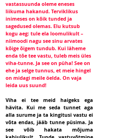
vastassuunda oleme eneses 
liikuma hakanud. Terviklikus 
inimeses on kõik tunded ja 
sagedused olemas. Elu kutsub 
kogu aeg: tule ela loomulikult – 
niimoodi nagu see sinu arvates 
kõige õigem tundub. Kui läheme 
enda tõe tee vastu, tuleb meis üles 
viha-tunne. Ja see on püha! See on 
ehe ja selge tunnus, et meie hingel 
on midagi meile öelda. On vaja 
leida uus suund!
Viha ei tee meid haigeks ega 
hävita. Kui me seda tunnet aga 
alla surume ja ta kingitusi vastu ei 
võta endas, jääb tunne püsima. Ja 
see võib hakata mõjuma 
kahjulikult. Tunde vastuvõtmine 