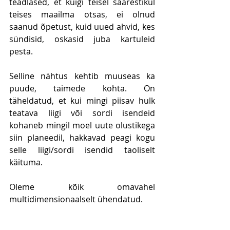
teadlased, et kuigi teisel saarestikul 
teises maailma otsas, ei olnud 
saanud õpetust, kuid uued ahvid, kes 
sündisid, oskasid juba kartuleid 
pesta.
Selline nähtus kehtib muuseas ka 
puude, taimede kohta. On 
täheldatud, et kui mingi piisav hulk 
teatava liigi või sordi isendeid 
kohaneb mingil moel uute olustikega 
siin planeedil, hakkavad peagi kogu 
selle liigi/sordi isendid taoliselt 
käituma.
Oleme kõik omavahel 
multidimensionaalselt ühendatud.