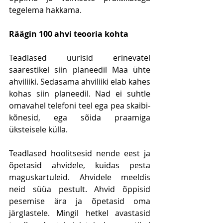
tegelema hakkama. 
Räägin 100 ahvi teooria kohta
Teadlased uurisid erinevatel 
saarestikel siin planeedil Maa ühte 
ahviliiki. Sedasama ahviliiki elab kahes 
kohas siin planeedil. Nad ei suhtle 
omavahel telefoni teel ega pea skaibi-
kõnesid, ega sõida praamiga 
üksteisele külla. 
Teadlased hoolitsesid nende eest ja 
õpetasid ahvidele, kuidas pesta 
maguskartuleid. Ahvidele meeldis 
neid süüa pestult. Ahvid õppisid 
pesemise ära ja õpetasid oma 
järglastele. Mingil hetkel avastasid 