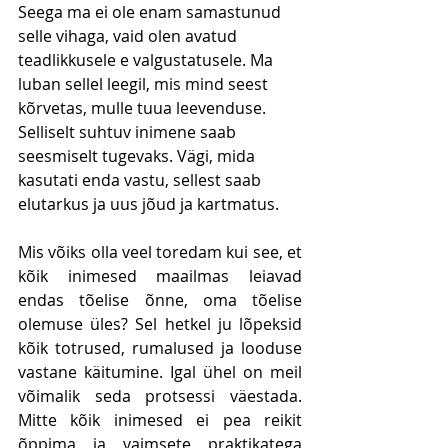
Seega ma ei ole enam samastunud 
selle vihaga, vaid olen avatud 
teadlikkusele e valgustatusele. Ma 
luban sellel leegil, mis mind seest 
kõrvetas, mulle tuua leevenduse. 
Selliselt suhtuv inimene saab 
seesmiselt tugevaks. Vägi, mida 
kasutati enda vastu, sellest saab 
elutarkus ja uus jõud ja kartmatus.
Mis võiks olla veel toredam kui see, et 
kõik inimesed maailmas leiavad 
endas tõelise õnne, oma tõelise 
olemuse üles? Sel hetkel ju lõpeksid 
kõik totrused, rumalused ja looduse 
vastane käitumine. Igal ühel on meil 
võimalik seda protsessi väestada. 
Mitte kõik inimesed ei pea reikit 
õppima ja vaimsete praktikatega 