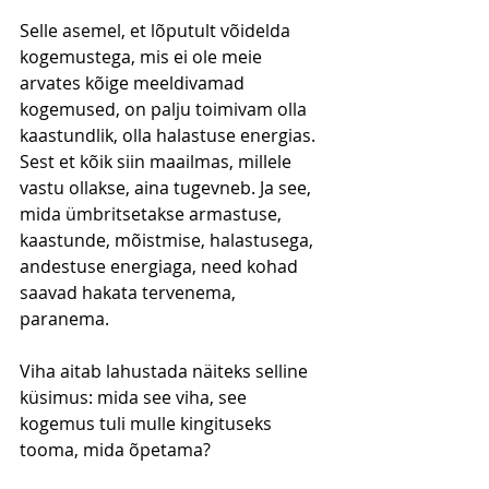
Selle asemel, et lõputult võidelda 
kogemustega, mis ei ole meie 
arvates kõige meeldivamad 
kogemused, on palju toimivam olla 
kaastundlik, olla halastuse energias. 
Sest et kõik siin maailmas, millele 
vastu ollakse, aina tugevneb. Ja see, 
mida ümbritsetakse armastuse, 
kaastunde, mõistmise, halastusega, 
andestuse energiaga, need kohad 
saavad hakata tervenema, 
paranema. 
Viha aitab lahustada näiteks selline 
küsimus: mida see viha, see 
kogemus tuli mulle kingituseks 
tooma, mida õpetama? 