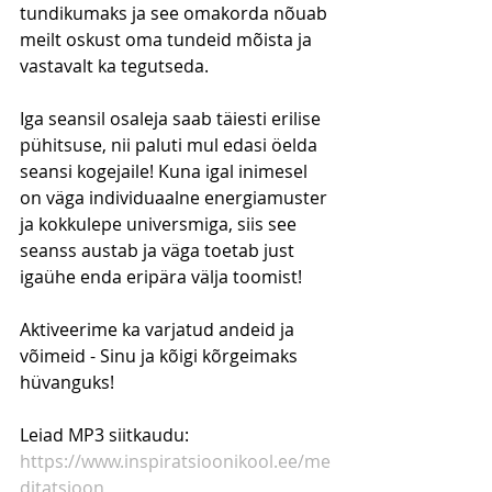
tundikumaks ja see omakorda nõuab 
meilt oskust oma tundeid mõista ja 
vastavalt ka tegutseda.
Iga seansil osaleja saab täiesti erilise 
pühitsuse, nii paluti mul edasi öelda 
seansi kogejaile! Kuna igal inimesel 
on väga individuaalne energiamuster 
ja kokkulepe universmiga, siis see 
seanss austab ja väga toetab just 
igaühe enda eripära välja toomist!
Aktiveerime ka varjatud andeid ja 
võimeid - Sinu ja kõigi kõrgeimaks 
hüvanguks!
Leiad MP3 siitkaudu: 
https://www.inspiratsioonikool.ee/me
ditatsioon