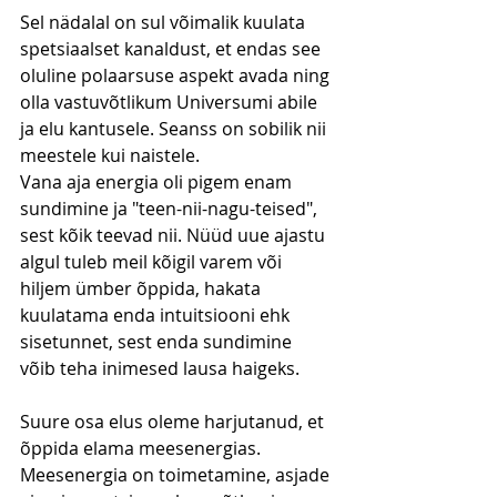
Sel nädalal on sul võimalik kuulata 
spetsiaalset kanaldust, et endas see 
oluline polaarsuse aspekt avada ning 
olla vastuvõtlikum Universumi abile 
ja elu kantusele. Seanss on sobilik nii 
meestele kui naistele.
Vana aja energia oli pigem enam 
sundimine ja "teen-nii-nagu-teised", 
sest kõik teevad nii. Nüüd uue ajastu 
algul tuleb meil kõigil varem või 
hiljem ümber õppida, hakata 
kuulatama enda intuitsiooni ehk 
sisetunnet, sest enda sundimine 
võib teha inimesed lausa haigeks.
Suure osa elus oleme harjutanud, et 
õppida elama meesenergias. 
Meesenergia on toimetamine, asjade 