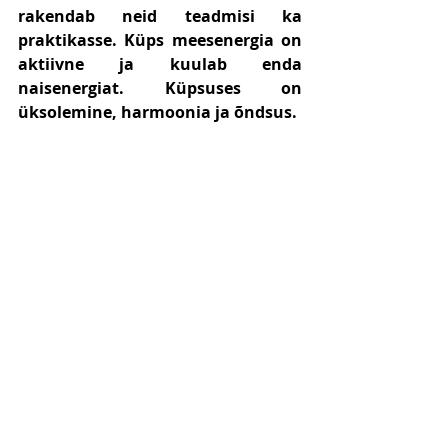
rakendab neid teadmisi ka 
praktikasse. Küps meesenergia on 
aktiivne ja kuulab enda 
naisenergiat. Küpsuses on 
üksolemine, harmoonia ja õndsus.
See seanss on KÕIGILE MEILE, kes me 
tahame elada tõelise armastuse 
juhatusel, armastusena, armastuse ja 
valgustatuse kantuses ja hoituses.
Kui oled kuulnud ja arvanud, et 
harmoonilised suhted on 
võimatud, siis on ehk aeg see 
iganenud kuvand valede ja 
pimeduseajastus loodud 