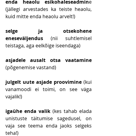
enda heaolu esikohaleseadmin
e 
(jällegi arvestades ka teiste heaolu, 
kuid mitte enda heaolu arvelt!)
selge ja otsekohene 
eneseväljendus 
(nii suhtlemisel 
teistaga, aga eelkõige iseendaga)
asjadele ausalt otsa vaatamine
(põgenemise vastand)
julgelt uute asjade proovimine
 (kui 
vanamoodi ei toimi, on see väga 
vajalik!)
igaühe enda valik
 (kes tahab elada 
unistuste täitumise sagedusel, on 
vaja see teema enda jaoks selgeks 
teha!)