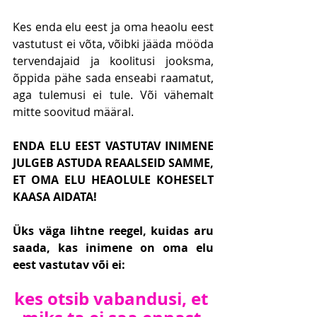
Kes enda elu eest ja oma heaolu eest 
vastutust ei võta, võibki jääda mööda 
tervendajaid ja koolitusi jooksma, 
õppida pähe sada enseabi raamatut, 
aga tulemusi ei tule. Või vähemalt 
mitte soovitud määral.
ENDA ELU EEST VASTUTAV INIMENE 
JULGEB ASTUDA REAALSEID SAMME, 
ET OMA ELU HEAOLULE KOHESELT 
KAASA AIDATA!
Üks väga lihtne reegel, kuidas aru 
saada, kas inimene on oma elu 
eest vastutav või ei:
kes otsib vabandusi, et 