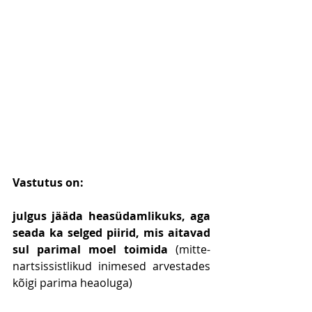
Vastutus on:
julgus jääda heasüdamlikuks, aga 
seada ka selged piirid, mis aitavad 
sul parimal moel toimida
 (mitte-
nartsissistlikud inimesed arvestades 
kõigi parima heaoluga)