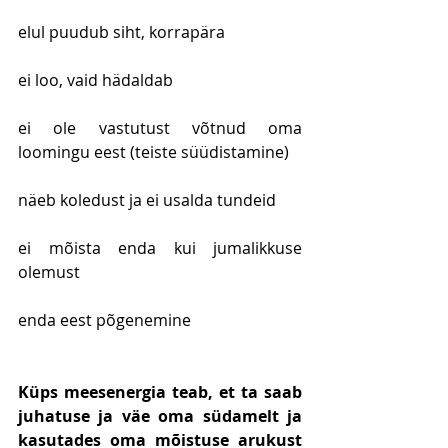
elul puudub siht, korrapära
ei loo, vaid hädaldab
ei ole vastutust võtnud oma 
loomingu eest (teiste süüdistamine)
näeb koledust ja ei usalda tundeid
ei mõista enda kui jumalikkuse 
olemust
enda eest põgenemine
Küps meesenergia teab, et ta saab 
juhatuse ja väe oma südamelt ja 
kasutades oma mõistuse arukust 