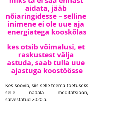
miks ta ei saa ennast 
aidata, jääb 
nõiaringidesse – selline 
inimene ei ole uue aja 
energiatega kooskõlas
kes otsib võimalusi, et 
raskustest välja 
astuda, saab tulla uue 
ajastuga koostöösse
Kes soovib, siis selle teema toetuseks 
selle nädala meditatsioon, 
salvestatud 2020 a.