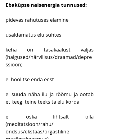
Ebaküpse naisenergia tunnused:
pidevas rahutuses elamine
usaldamatus elu suhtes
keha on tasakaalust väljas 
(haigused/närvilisus/draamad/depre
ssioon)
ei hoolitse enda eest
ei suuda näha ilu ja rõõmu ja ootab 
et keegi teine teeks ta elu korda
ei oska lihtsalt olla 
(meditatsioon/rahu/
õndsus/ekstaas/orgastiline 