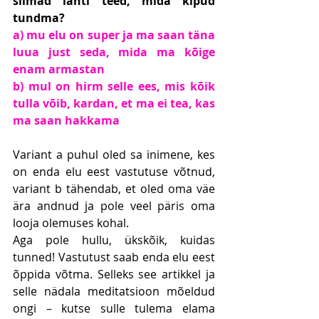
silmad lahti teed, mida kipud 
tundma?
a) mu elu on super ja ma saan täna 
luua just seda, mida ma kõige 
enam armastan
b) mul on hirm selle ees, mis kõik 
tulla võib, kardan, et ma ei tea, kas 
ma saan hakkama
Variant a puhul oled sa inimene, kes 
on enda elu eest vastutuse võtnud, 
variant b tähendab, et oled oma väe 
ära andnud ja pole veel päris oma 
looja olemuses kohal.
Aga pole hullu, ükskõik, kuidas 
tunned! Vastutust saab enda elu eest 
õppida võtma. Selleks see artikkel ja 
selle nädala meditatsioon mõeldud 
ongi – kutse sulle tulema elama 