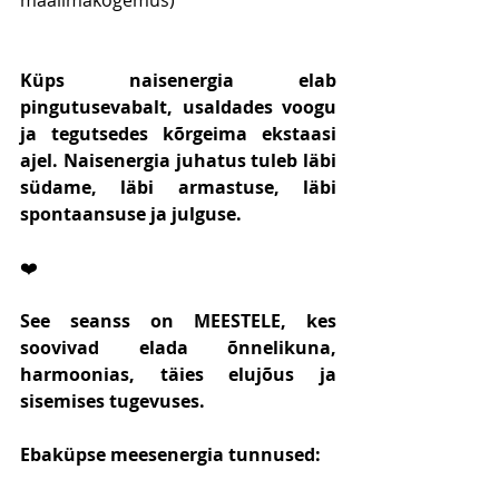
maailmakogemus)
Küps naisenergia elab 
pingutusevabalt, usaldades voogu 
ja tegutsedes kõrgeima ekstaasi 
ajel. Naisenergia juhatus tuleb läbi 
südame, läbi armastuse, läbi 
spontaansuse ja julguse.
❤️
See seanss on MEESTELE, kes 
soovivad elada õnnelikuna, 
harmoonias, täies elujõus ja 
sisemises tugevuses.
Ebaküpse meesenergia tunnused: