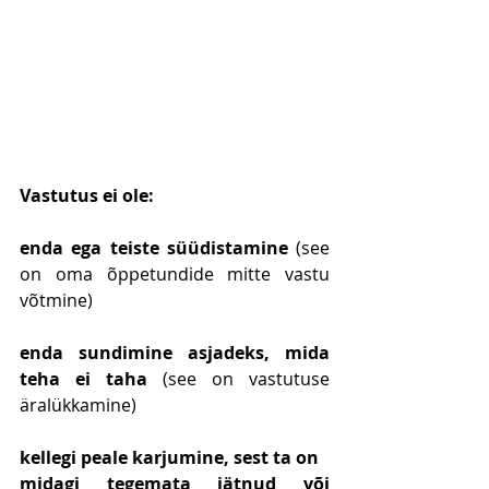
Vastutus ei ole:
enda ega teiste süüdistamine
 (see 
on oma õppetundide mitte vastu 
võtmine)
enda sundimine asjadeks, mida 
teha ei taha
 (see on vastutuse 
äralükkamine)
kellegi peale karjumine, sest ta on 
midagi tegemata jätnud või 