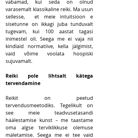
vabamad, kui seda on olnud 
varasemalt klassikaline reiki. Ma usun 
sellesse,  et meie intuitsioon e 
sisetunne on ikkagi juba tunduvalt 
tugevam, kui 100 aastat tagasi 
inimestel oli. Seega me ei vaja nii 
kindlaid normatiive, kella jälgimist, 
vaid võime voolata hoopiski 
sujuvamalt.
Reiki pole lihtsalt kätega 
tervendamine
Reikit on peetud 
tervendusmeetodiks. Tegelikult on 
see meie teadvusetasandi 
häälestamise kunst – me taastame 
oma algse terviklikkuse olemuse 
mäletamise. Seega me ei tee vaid 