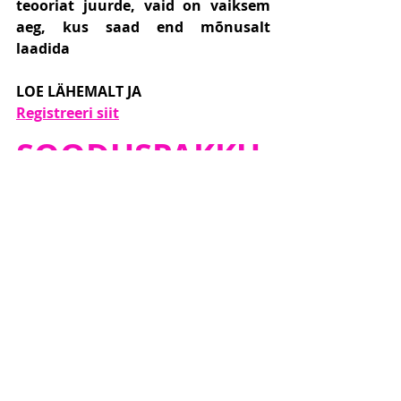
teooriat juurde, vaid on vaiksem 
aeg, kus saad end mõnusalt 
laadida
LOE LÄHEMALT JA
Registreeri siit
SOODUSPAKKU
MINE SELLEL 
KUUL
OTSUSTAD KOHE TULLA NII I KUI II 
ASTME KOOLITUSELE?
Kui tuled õppima praegu I astme 
koolitusele ja kohe novembris ka II 
astme koolitusele, saad I astme 
koolitusele tulla tasuta. 