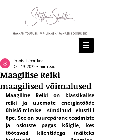
inspiratsioonikool
Oct 19, 2022
3 min read
Maagilise Reiki
maagilised võimalused
Maagiline Reiki on klassikalise 
reiki ja uuemate energiatööde 
ühislõimimisel sündinud elustiili 
õpe. See on suurepärane teadmiste 
ja oskuste pagas kõigile, kes 
töötavad klientidega (näiteks 