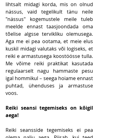
lihtsalt midagi korda, mis on olnud 
nässus, vaid tegelikult tänu neile 
"nässus" kogemustele meile tuleb 
meelde ennast taasjoondada oma 
tõelise algsse tervikliku olemusega. 
Aga me ei pea ootama, et meie elus 
kuskil midagi valutaks või logiseks, et 
reiki e armastusega koostöösse tulla. 
Me võime reiki praktikat kasutada 
regulaarselt nagu hammaste pesu 
igal hommikul – seega hoiame ennast 
puhtad, ühenduses ja armastuse 
voos.
Reiki seansi tegemiseks on kõigil 
aega!
Reiki seansside tegemiseks ei pea 
olema palju aega. Piisab, kui teed 