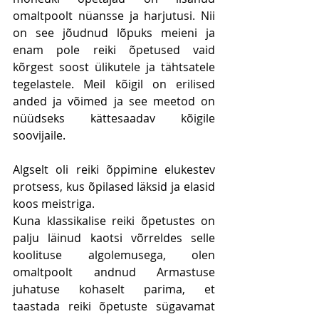
omaltpoolt nüansse ja harjutusi. Nii 
on see jõudnud lõpuks meieni ja 
enam pole reiki õpetused vaid 
kõrgest soost ülikutele ja tähtsatele 
tegelastele. Meil kõigil on erilised 
anded ja võimed ja see meetod on 
nüüdseks kättesaadav kõigile 
soovijaile.
Algselt oli reiki õppimine elukestev 
protsess, kus õpilased läksid ja elasid 
koos meistriga.
Kuna klassikalise reiki õpetustes on 
palju läinud kaotsi võrreldes selle 
koolituse algolemusega, olen 
omaltpoolt andnud Armastuse 
juhatuse kohaselt parima, et 
taastada reiki õpetuste sügavamat 