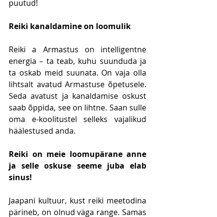
puutud!
Reiki kanaldamine on loomulik
Reiki a Armastus on intelligentne 
energia – ta teab, kuhu suunduda ja 
ta oskab meid suunata. On vaja olla 
lihtsalt avatud Armastuse õpetusele. 
Seda avatust ja kanaldamise oskust 
saab õppida, see on lihtne. Saan sulle 
oma e-koolitustel selleks vajalikud 
häälestused anda.
Reiki on meie loomupärane anne 
ja selle oskuse seeme juba elab 
sinus!
Jaapani kultuur, kust reiki meetodina 
pärineb, on olnud väga range. Samas 