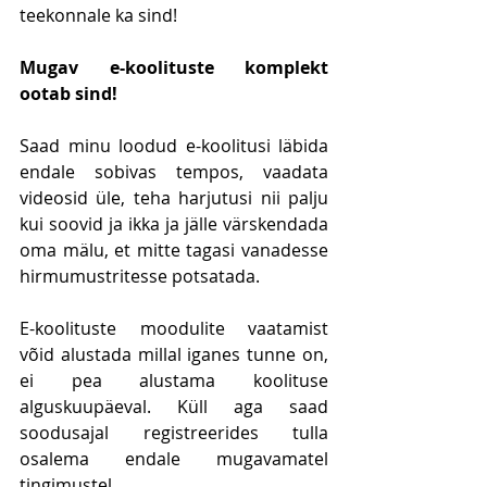
teekonnale ka sind!
Mugav e-koolituste komplekt 
ootab sind!
Saad minu loodud e-koolitusi läbida 
endale sobivas tempos, vaadata 
videosid üle, teha harjutusi nii palju 
kui soovid ja ikka ja jälle värskendada 
oma mälu, et mitte tagasi vanadesse 
hirmumustritesse potsatada.
E-koolituste moodulite vaatamist 
võid alustada millal iganes tunne on, 
ei pea alustama koolituse 
alguskuupäeval. Küll aga saad 
soodusajal registreerides tulla 
osalema endale mugavamatel 
tingimustel. 