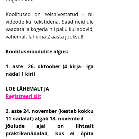
Koolitused on eelsalvestatud – nii 
videode kui tekstidena. Saad neid üle 
vaadata ja kogeda nii palju kui soovid, 
vähemalt lähema 2 aasta jooksul!
Koolitusmoodulite algus:
1. aste  26. oktoober (4 kirja= iga 
nädal 1 kiri)
LOE LÄHEMALT JA
Registreeri siit
2. aste 24. november (kestab kokku 
11 nädalat) algab 18. novembril
jõulude ajal on lihtsalt 
praktikanädalad, kus ei õpita 