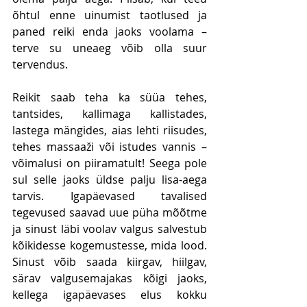
õhtul enne uinumist taotlused ja 
paned reiki enda jaoks voolama – 
terve su uneaeg võib olla suur 
tervendus.
Reikit saab teha ka süüa tehes, 
tantsides, kallimaga kallistades, 
lastega mängides, aias lehti riisudes, 
tehes massaaži või istudes vannis – 
võimalusi on piiramatult! Seega pole 
sul selle jaoks üldse palju lisa-aega 
tarvis. Igapäevased tavalised 
tegevused saavad uue püha mõõtme 
ja sinust läbi voolav valgus salvestub 
kõikidesse kogemustesse, mida lood. 
Sinust võib saada kiirgav, hiilgav, 
särav valgusemajakas kõigi jaoks, 
kellega igapäevases elus kokku 