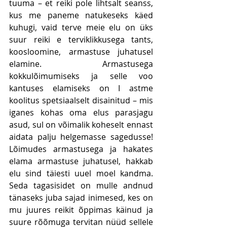
tuuma – et reiki pole lihtsalt seanss, 
kus me paneme natukeseks käed 
kuhugi, vaid terve meie elu on üks 
suur reiki e terviklikkusega tants, 
koosloomine, armastuse juhatusel 
elamine. Armastusega 
kokkulõimumiseks ja selle voo 
kantuses elamiseks on I astme 
koolitus spetsiaalselt disainitud – mis 
iganes kohas oma elus parasjagu 
asud, sul on võimalik koheselt ennast 
aidata palju helgemasse sagedusse! 
Lõimudes armastusega ja hakates 
elama armastuse juhatusel, hakkab 
elu sind täiesti uuel moel kandma. 
Seda tagasisidet on mulle andnud 
tänaseks juba sajad inimesed, kes on 
mu juures reikit õppimas käinud ja 
suure rõõmuga tervitan nüüd sellele 