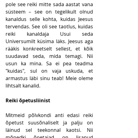
pole see reiki mitte sada aastat vana 
süsteem – see on tegelikult olnud 
kanaldus selle kohta, kuidas Jeesus 
tervendas. See oli see taotlus, kuidas 
reiki kanaldaja Usui seda 
Universumilt küsima läks. Jeesus aga 
rääkis konkreetselt sellest, et kõik 
suudavad seda, mida temagi. Nii 
usun ka mina. Sa ei pea teadma 
"kuidas", sul on vaja uskuda, et 
armastus läbi sinu teab! Meie oleme 
lihtsalt kanalid.
Reiki õpetusliinist
Mitmeid põlvkondi anti edasi reiki 
õpetust suusõnaliselt ja palju on 
läinud sel teekonnal kaotsi. Nii 
mõnedki õpetajad on lisanud 