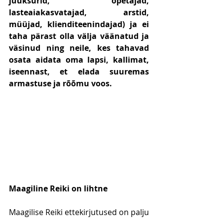
juuksurid, õpetajad, 
lasteaiakasvatajad, arstid, 
müüjad, klienditeenindajad) ja ei 
taha pärast olla välja väänatud ja 
väsinud ning neile, kes tahavad 
osata aidata oma lapsi, kallimat, 
iseennast, et elada suuremas 
armastuse ja rõõmu voos.
Maagiline Reiki on lihtne
Maagilise Reiki ettekirjutused on palju 