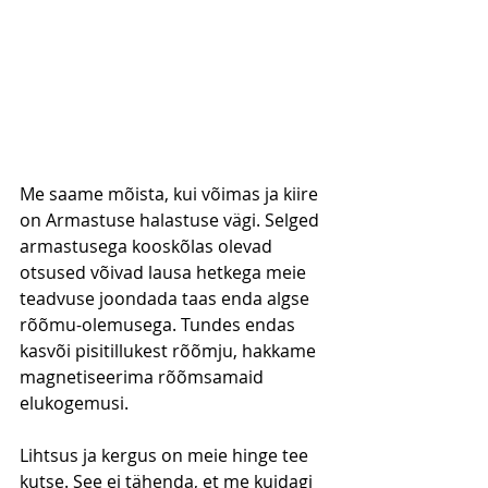
Me saame mõista, kui võimas ja kiire 
on Armastuse halastuse vägi. Selged 
armastusega kooskõlas olevad 
otsused võivad lausa hetkega meie 
teadvuse joondada taas enda algse 
rõõmu-olemusega. Tundes endas 
kasvõi pisitillukest rõõmju, hakkame 
magnetiseerima rõõmsamaid 
elukogemusi.
Lihtsus ja kergus on meie hinge tee 
kutse. See ei tähenda, et me kuidagi 