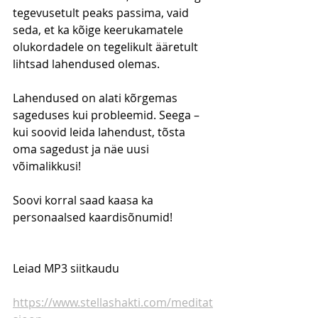
tegevusetult peaks passima, vaid 
seda, et ka kõige keerukamatele 
olukordadele on tegelikult ääretult 
lihtsad lahendused olemas.
Lahendused on alati kõrgemas 
sageduses kui probleemid. Seega – 
kui soovid leida lahendust, tõsta 
oma sagedust ja näe uusi 
võimalikkusi!
Soovi korral saad kaasa ka 
personaalsed kaardisõnumid!
Leiad MP3 siitkaudu
https://www.stellashakti.com/meditat