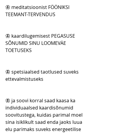
🦋 meditatsioonist FÖÖNIKSI 
TEEMANT-TERVENDUS
🦋 kaardilugemisest PEGASUSE 
SÕNUMID SINU LOOMEVÄE 
TOETUSEKS
🦋 spetsiaalsed taotlused suveks 
ettevalmistuseks
🦋 ja soovi korral saad kaasa ka 
individuaalsed kaardisõnumid 
soovitustega, kuidas parimal moel 
sina isiklikult saad enda jaoks luua 
elu parimaks suveks energeetilise 