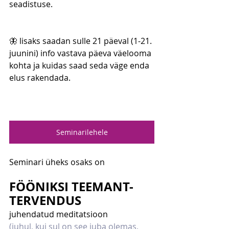
seadistuse.
🦋 lisaks saadan sulle 21 päeval (1-21. 
juunini) info vastava päeva väelooma 
kohta ja kuidas saad seda väge enda 
elus rakendada.
Seminarilehele
Seminari üheks osaks on 
FÖÖNIKSI TEEMANT-
TERVENDUS 
juhendatud meditatsioon 
(juhul, kui sul on see juba olemas, 