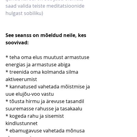
saad valida teiste meditatsioonide 
hulgast sobiliku)
See seanss on mõeldud neile, kes 
soovivad:
* teha oma elus muutust armastuse 
energias ja armastuse abiga
* treenida oma kolmanda silma 
aktiveerumist
* kannatused vahetada mõistmise ja 
uue elujõu-voo vastu 
* tõusta hirmu ja ärevuse tasandil 
suuremasse rahusse ja tasakaalu
* kogeda rahu ja sisemist 
kindlustunnet
* ebamugavuse vahetada mõnusa 