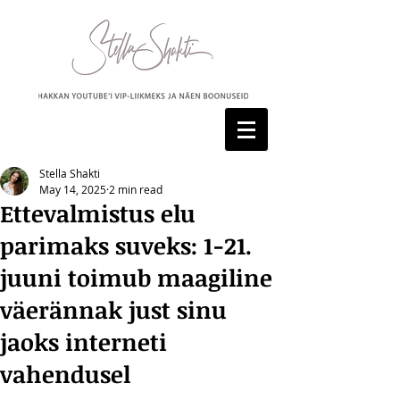
Stella Shakti
May 14, 2025
2 min read
Ettevalmistus elu
parimaks suveks: 1-21.
juuni toimub maagiline
väerännak just sinu
jaoks interneti
vahendusel