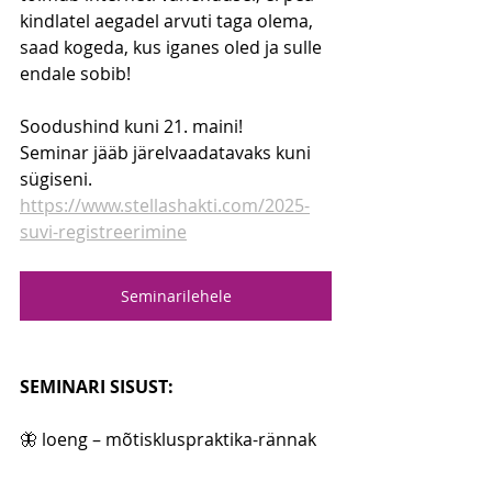
kindlatel aegadel arvuti taga olema, 
saad kogeda, kus iganes oled ja sulle 
endale sobib! 
Soodushind kuni 21. maini!
Seminar jääb järelvaadatavaks kuni 
sügiseni.
https://www.stellashakti.com/2025-
suvi-registreerimine
Seminarilehele
SEMINARI SISUST:
🦋 loeng – mõtiskluspraktika-rännak