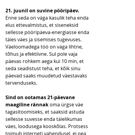
21. juunil on suvine pööripäev. 
Enne seda on väga kasulik teha enda 
elus ettevalmistus, et siseneksid 
sellesse pööripäeva-energiasse enda 
täies väes ja sisemises tugevuses. 
Väeloomadega töö on väga lihtne, 
tõhus ja efektiivne. Sul pole vaja 
päevas rohkem aega kui 10 min, et 
seda seadistust teha, et kõik sinu 
päevad saaks muudetud väestavaks 
tervenduseks.
Sind on ootamas 21-päevane 
maagiline rännak
 oma ürgse väe 
tagasitoomiseks, et saaksid astuda 
sellesse suvesse enda täielikumas 
väes, loodusega kooskõlas. Protsess 
toimub interneti vahendusel, ei pea 