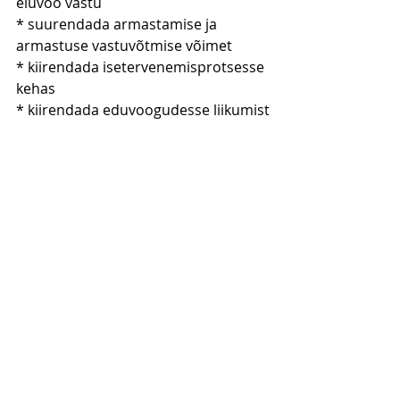
eluvoo vastu
* suurendada armastamise ja 
armastuse vastuvõtmise võimet
* kiirendada isetervenemisprotsesse 
kehas 
* kiirendada eduvoogudesse liikumist
Saad lähemalt lugeda vajutades siia 
lingile:
Seminarilehele
Õnnistusega
Stella Shakti