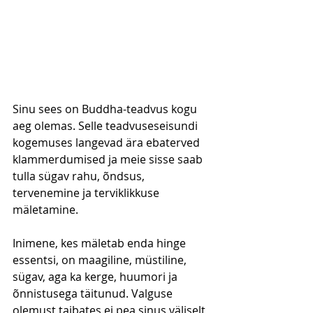
Sinu sees on Buddha-teadvus kogu 
aeg olemas. Selle teadvuseseisundi 
kogemuses langevad ära ebaterved 
klammerdumised ja meie sisse saab 
tulla sügav rahu, õndsus, 
tervenemine ja terviklikkuse 
mäletamine. 
Inimene, kes mäletab enda hinge 
essentsi, on maagiline, müstiline, 
sügav, aga ka kerge, huumori ja 
õnnistusega täitunud. Valguse 
olemust taibates ei pea sinus väliselt 