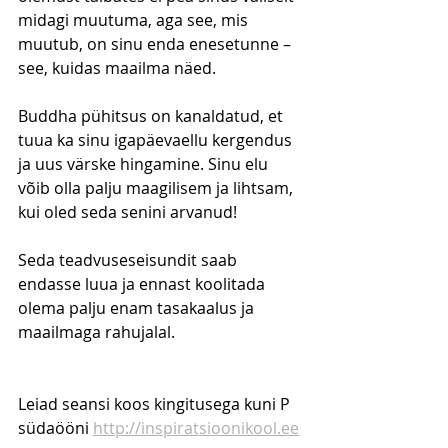
midagi muutuma, aga see, mis 
muutub, on sinu enda enesetunne – 
see, kuidas maailma näed. 
Buddha pühitsus on kanaldatud, et 
tuua ka sinu igapäevaellu kergendus 
ja uus värske hingamine. Sinu elu 
võib olla palju maagilisem ja lihtsam, 
kui oled seda senini arvanud!
Seda teadvuseseisundit saab 
endasse luua ja ennast koolitada 
olema palju enam tasakaalus ja 
maailmaga rahujalal.
Leiad seansi koos kingitusega kuni P 
südaööni 
http://inspiratsioonikool.ee