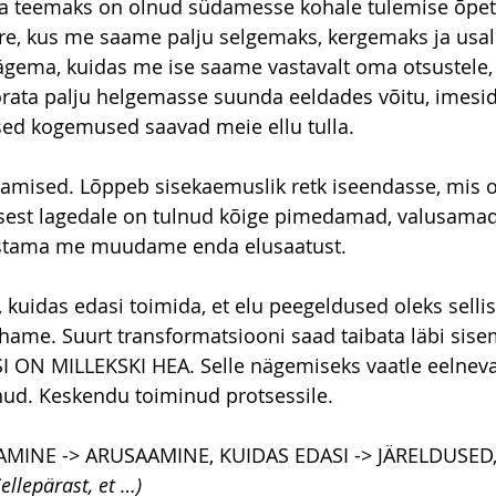
a teemaks on olnud südamesse kohale tulemise õpe
e, kus me saame palju selgemaks, kergemaks ja usa
gema, kuidas me ise saame vastavalt oma otsustele, 
rata palju helgemasse suunda eeldades võitu, imesid
sed kogemused saavad meie ellu tulla.
pamised. Lõppeb sisekaemuslik retk iseendasse, mis 
, sest lagedale on tulnud kõige pimedamad, valusamad
stama me muudame enda elusaatust.
 kuidas edasi toimida, et elu peegeldused oleks sell
ahame. Suurt transformatsiooni saad taibata läbi sise
I ON MILLEKSKI HEA. Selle nägemiseks vaatle eelnevai
nud. Keskendu toiminud protsessile.
AMINE -> ARUSAAMINE, KUIDAS EDASI -> JÄRELDUSED,
Sellepärast, et …)