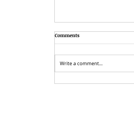
Comments
Write a comment...
3-9.08 nädala energiate
ülevaade