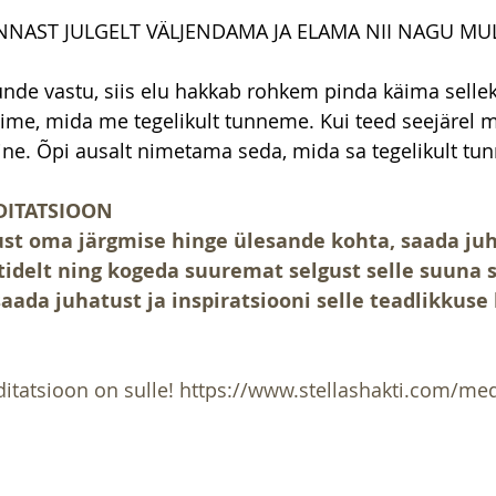
NAST JULGELT VÄLJENDAMA JA ELAMA NII NAGU MUL
tunde vastu, siis elu hakkab rohkem pinda käima sellek
sime, mida me tegelikult tunneme. Kui teed seejärel m
ne. Õpi ausalt nimetama seda, mida sa tegelikult tun
DITATSIOON
ust oma järgmise hinge ülesande kohta, saada ju
tidelt ning kogeda suuremat selgust selle suuna 
saada juhatust ja inspiratsiooni selle teadlikkuse
ditatsioon on sulle! 
https://www.stellashakti.com/med