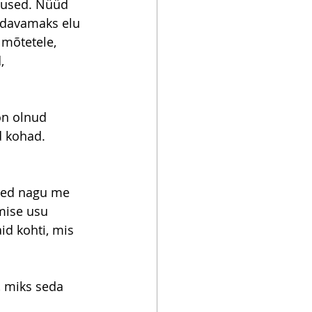
tused. Nüüd 
ldavamaks elu 
mõtetele, 
, 
on olnud 
 kohad. 
ised nagu me 
mise usu 
d kohti, mis 
 miks seda 