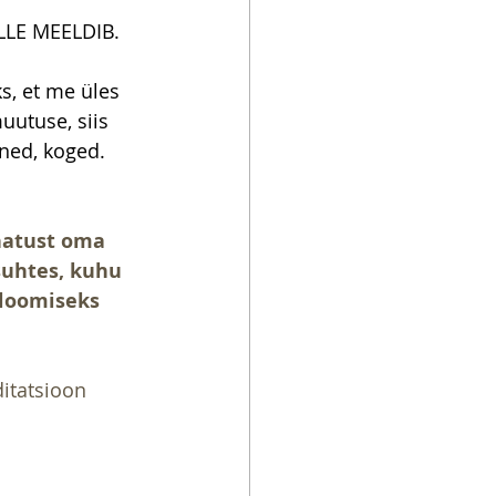
LE MEELDIB.
s, et me üles 
uutuse, siis 
ned, koged.
hatust oma 
suhtes, kuhu 
 loomiseks 
itatsioon