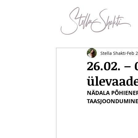
Stella Shakti
Feb 2
26.02. –
ülevaad
NÄDALA PÕHIENERG
TAASJOONDUMINE