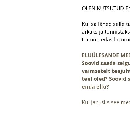
OLEN KUTSUTUD EN
Kui sa lähed selle 
ärkaks ja tunnistak
toimub edasiliikumi
ELUÜLESANDE ME
Soovid saada selg
vaimsetelt teejuh
teel oled? Soovid 
enda ellu?
Kui jah, siis see me