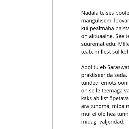
Nädala teises poole
mängulisem, loovam,
kui pealtnäha paist
on aktuaalne. See t
suuremat edu. Mille
teab, millest sul k
Appi tuleb Saraswat
praktiseerida seda,
tunded, emotsioonid
on selle teemaga va
kaks abilist õpetav
ära tundma, mida me
mul ei ole hea tunne
midagi väljendad.