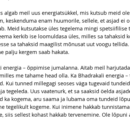
s algab meil uus energiatsükkel, mis kutsub meid ol
 keskenduma enam huumorile, sellele, et asjad ei ole
ab. Meid kutsutakse üles tegelema mingi spetsiifilise
eema kerkib ise loomuldasa üles, milles sa tahaksid 
sse sa tahaksid maagilist mõnusat uut voogu tellida. 
ohe palju kergem saab hakata.
i energia – õppimise jumalanna. Aitab meil harjutada 
 milles me tahame head olla. Ka Bhadrakali energia –
. Kui tunned millegagi seoses väga tugevaid tundeid, s
ja tegeleda. Uus vaatenurk, et sa saaksid öelda asjad
ad ka kogema, aru saama ja lubama oma tundeid lõpun
 tegelikult kogeme. Kui inimene hakkab tunnistama, e
, siis sellest kohast hakkab tervenemine. Ole lõpuni a