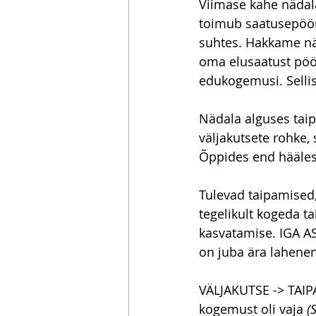
Viimase kahe nädal
toimub saatusepöör
suhtes. Hakkame nä
oma elusaatust pöö
edukogemusi. Selli
Nädala alguses tai
väljakutsete rohke
Õppides end hääle
Tulevad taipamised,
tegelikult kogeda t
kasvatamise. IGA AS
on juba ära lahene
VÄLJAKUTSE -> TAIP
kogemust oli vaja 
(