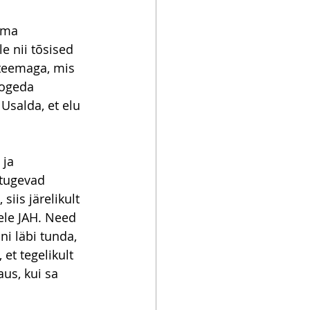
ema 
 nii tõsised 
 teemaga, mis 
kogeda 
Usalda, et elu 
ja 
 tugevad 
iis järelikult 
ele JAH. Need 
i läbi tunda, 
t tegelikult 
us, kui sa 